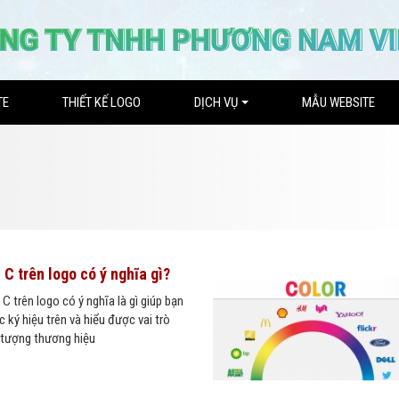
TE
THIẾT KẾ LOGO
DỊCH VỤ
MẪU WEBSITE
C trên logo có ý nghĩa gì?
 C trên logo có ý nghĩa là gì giúp bạn
c ký hiệu trên và hiểu được vai trò
u tượng thương hiệu