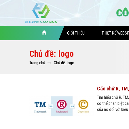
GIỚI THIỆU
THIẾT KẾ WEBSI
Chủ đề: logo
Trang chủ
Chủ đề: logo
Các chữ R, TM, 
Tìm hiểu chữ R, TM,
có thể phân biệt cá
của nó đối với biể