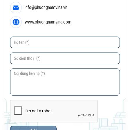
info@phuongnamvina.vn
www.phuongnamvina.com