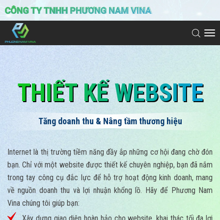
To
na
THIẾT KẾ WEBSITE
Tăng doanh thu & Nâng tầm thương hiệu
Internet là thị trường tiềm năng đầy ắp những cơ hội đang chờ đón
bạn. Chỉ với một website được thiết kế chuyên nghiệp, bạn đã nắm
trong tay công cụ đắc lực để hỗ trợ hoạt động kinh doanh, mang
về nguồn doanh thu và lợi nhuận khổng lồ. Hãy để Phương Nam
Vina chúng tôi giúp bạn:
Xây dựng giao diện hoàn hảo cho website, khai thác tối đa lợi