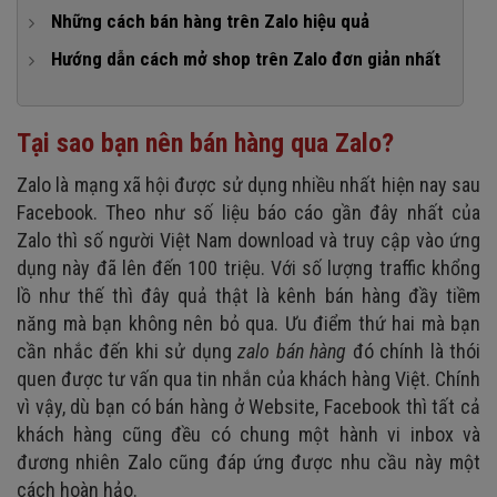
Những cách bán hàng trên Zalo hiệu quả
1. Kinh doanh trên Zalo cá nhân
Hướng dẫn cách mở shop trên Zalo đơn giản nhất
2. Bán hàng thông qua Zalo Shop
Bước 1: Tạo tài khoản Official Account trên Zalo
3. Áp dụng quảng cáo trên Zalo
Bước 2: Đăng sản phẩm lên shop
Tại sao bạn nên bán hàng qua Zalo?
4. Hiểu rõ các nguyên tắc hoạt động của ứng dụng
Bước 3: Mở chức năng hiển thị cửa hàng
Zalo là mạng xã hội được sử dụng nhiều nhất hiện nay sau
5. Cách đăng bán hàng trên Zalo hiệu quả
Facebook. Theo như số liệu báo cáo gần đây nhất của
6. Tư vấn nhiệt tình cho khách hàng
Zalo thì số người Việt Nam download và truy cập vào ứng
dụng này đã lên đến 100 triệu. Với số lượng traffic khổng
7. Tạo dựng thương hiệu uy tín
lồ như thế thì đây quả thật là kênh bán hàng đầy tiềm
năng mà bạn không nên bỏ qua. Ưu điểm thứ hai mà bạn
cần nhắc đến khi sử dụng
zalo bán hàng
đó chính là thói
quen được tư vấn qua tin nhắn của khách hàng Việt. Chính
vì vậy, dù bạn có bán hàng ở Website, Facebook thì tất cả
khách hàng cũng đều có chung một hành vi inbox và
đương nhiên Zalo cũng đáp ứng được nhu cầu này một
cách hoàn hảo.