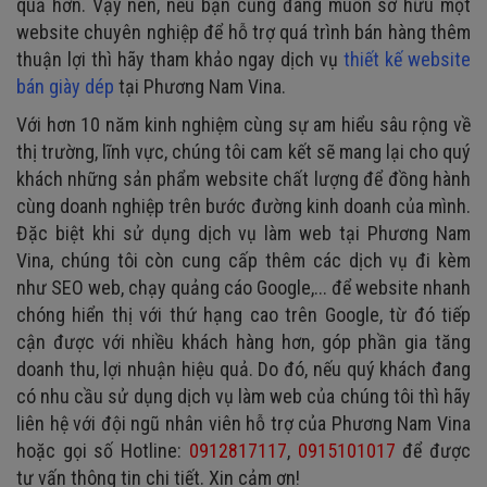
quả hơn. Vậy nên, nếu bạn cũng đang muốn sở hữu một
website chuyên nghiệp để hỗ trợ quá trình bán hàng thêm
thuận lợi thì hãy tham khảo ngay dịch vụ
thiết kế website
bán giày dép
tại Phương Nam Vina.
Với hơn 10 năm kinh nghiệm cùng sự am hiểu sâu rộng về
thị trường, lĩnh vực, chúng tôi cam kết sẽ mang lại cho quý
khách những sản phẩm website chất lượng để đồng hành
cùng doanh nghiệp trên bước đường kinh doanh của mình.
Đặc biệt khi sử dụng dịch vụ làm web tại Phương Nam
Vina, chúng tôi còn cung cấp thêm các dịch vụ đi kèm
như SEO web, chạy quảng cáo Google,... để website nhanh
chóng hiển thị với thứ hạng cao trên Google, từ đó tiếp
cận được với nhiều khách hàng hơn, góp phần gia tăng
doanh thu, lợi nhuận hiệu quả. Do đó, nếu quý khách đang
có nhu cầu sử dụng dịch vụ làm web của chúng tôi thì hãy
liên hệ với đội ngũ nhân viên hỗ trợ của Phương Nam Vina
hoặc gọi số Hotline:
0912817117
,
0915101017
để được
tư vấn thông tin chi tiết. Xin cảm ơn!