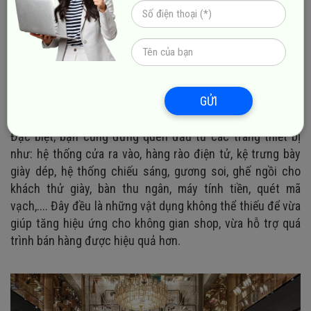
hàng. Các gam màu trung tính như: trắng, đen, vàng kem,
xám,... được xem là sự lựa chọn an toàn và phổ biến nhất
đối với phần đông những cửa hàng hiện nay. Nhưng nếu
khách hàng của bạn là giới trẻ thì có thể tô điểm thêm một
vài họa tiết với màu sắc phá cách, độc đáo. Còn nếu khách
hàng trung niên thì hãy hướng đến không gian sang trọng,
GỬI
gam màu trang nhã, lịch sự.
Đặc biệt, bạn cũng đừng quên đầu tư các trang thiết bị
như: hệ thống cửa ra vào, hàng rào điện tử, kệ trưng bày
giày dép, hệ thống chiếu sáng, gương soi, ghế ngồi cho
khách thử giày, bàn thu ngân, máy tính tiền, quét mã
vạch,.... Đây đều là những vật dụng không thể thiếu để vừa
giúp tăng hiệu ứng cho không gian shop, vừa hỗ trợ quá
trình bán hàng được hiệu quả hơn.