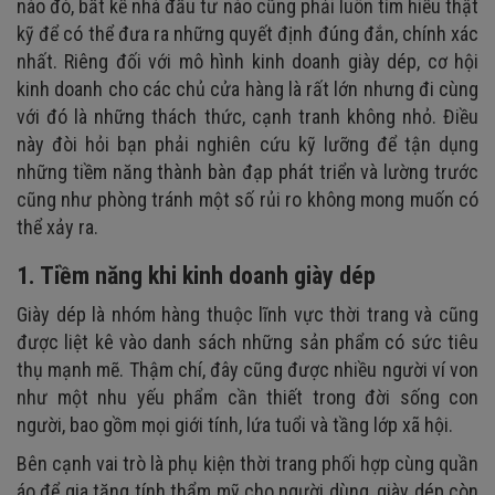
5. Thiết kế cửa hàng và lựa chọn trang thiết bị
nào đó, bất kể nhà đầu tư nào cũng phải luôn tìm hiểu thật
kỹ để có thể đưa ra những quyết định đúng đắn, chính xác
6. Hoàn thành thủ tục pháp lý khi kinh doanh cửa hàng giày
nhất. Riêng đối với mô hình kinh doanh giày dép, cơ hội
dép
kinh doanh cho các chủ cửa hàng là rất lớn nhưng đi cùng
7. Định giá sản phẩm giày dép
với đó là những thách thức, cạnh tranh không nhỏ. Điều
8. Vận hành, quản lý cửa hàng giày dép
này đòi hỏi bạn phải nghiên cứu kỹ lưỡng để tận dụng
9. Xây dựng cửa hàng giày dép trên các kênh online
những tiềm năng thành bàn đạp phát triển và lường trước
cũng như phòng tránh một số rủi ro không mong muốn có
10. Thực hiện chiến lược marketing thu hút khách hàng
thể xảy ra.
1. Tiềm năng khi kinh doanh giày dép
Giày dép là nhóm hàng thuộc lĩnh vực thời trang và cũng
được liệt kê vào danh sách những sản phẩm có sức tiêu
thụ mạnh mẽ. Thậm chí, đây cũng được nhiều người ví von
như một nhu yếu phẩm cần thiết trong đời sống con
người, bao gồm mọi giới tính, lứa tuổi và tầng lớp xã hội.
Bên cạnh vai trò là phụ kiện thời trang phối hợp cùng quần
áo để gia tăng tính thẩm mỹ cho người dùng, giày dép còn