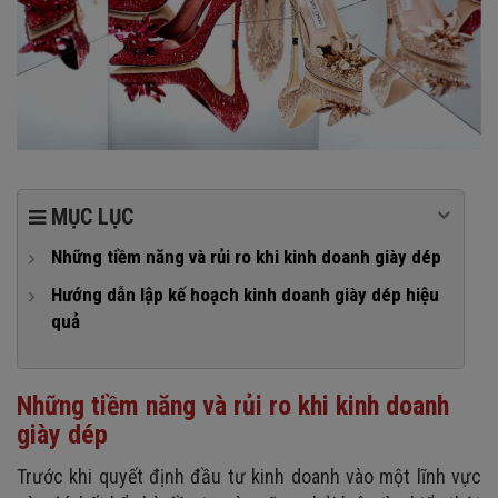
MỤC LỤC
Những tiềm năng và rủi ro khi kinh doanh giày dép
1. Tiềm năng khi kinh doanh giày dép
Hướng dẫn lập kế hoạch kinh doanh giày dép hiệu
quả
2. Rủi ro kinh doanh giày dép
1. Kinh doanh giày dép cần bao nhiêu vốn?
2. Nghiên cứu thị trường và lựa chọn khách hàng mục tiêu
Những tiềm năng và rủi ro khi kinh doanh
3. Tìm nguồn nhập hàng giày dép
giày dép
4. Lựa chọn mặt bằng kinh doanh giày dép
Trước khi quyết định đầu tư kinh doanh vào một lĩnh vực