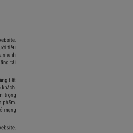
website.
ười tiêu
ra nhanh
đăng tải
àng tiết
o khách.
an trọng
ản phẩm.
có mạng
website.