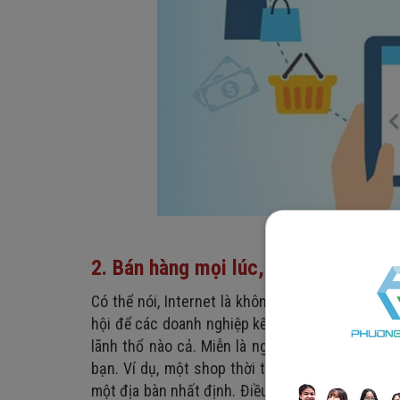
2. Bán hàng mọi lúc, mọi nơi
Có thể nói, Internet là không gian xuyên biên g
hội để các doanh nghiệp kết nối với khách hàn
lãnh thổ nào cả. Miễn là người dùng có nhu cầu
bạn. Ví dụ, một shop thời trang không hề có tr
một địa bàn nhất định. Điều này vô tình khiến 