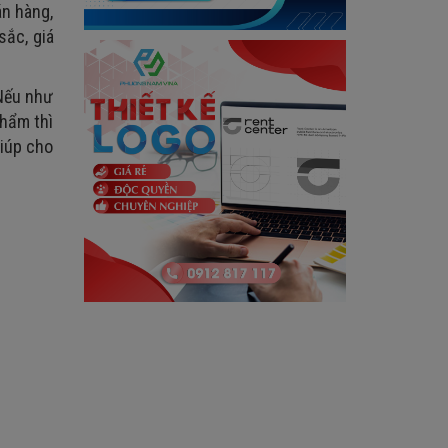
án hàng,
sắc, giá
 Nếu như
phẩm thì
giúp cho