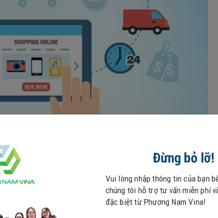
Đừng bỏ lỡ!
iới để kết nối mọi người lại với nhau một cách dễ dàng. Đây cũ
g của mình mà không bị giới hạn trong phạm vi một khu vực h
Vui lòng nhập thông tin của bạn b
 tìm hiểu về sản phẩm và có kết nối mạng Internet là họ sẽ 
chúng tôi hỗ trợ tư vấn miễn phí 
ang Web nên họ chỉ có thể bán hàng trong một khung thời gia
đặc biệt từ Phương Nam Vina!
khách hàng của họ gặp trở ngại trong việc mua sắm quần áo. N