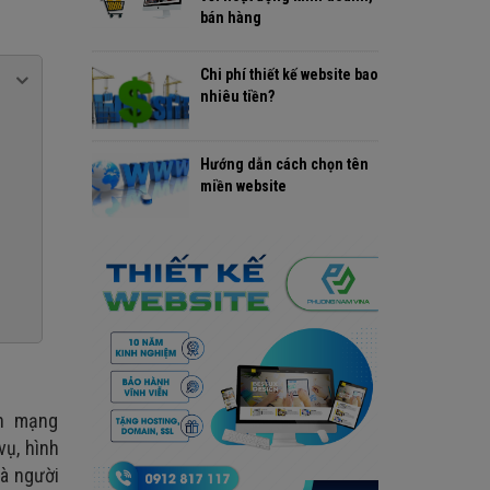
bán hàng
Chi phí thiết kế website bao
nhiêu tiền?
Hướng dẫn cách chọn tên
miền website
ên mạng
vụ, hình
mà người