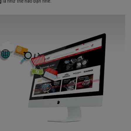
g
là như thế nào bạn nhé.