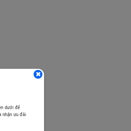
ng là cơ
oặc vùng
ên dưới để
tìm thấy
và nhận ưu đãi
n và tại
hưng đổi