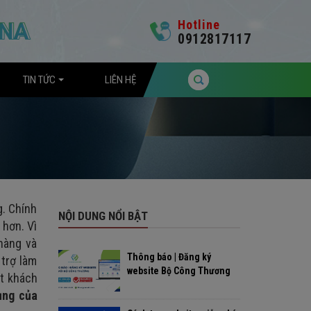
Hotline
0912817117
TIN TỨC
LIÊN HỆ
g. Chính
NỘI DUNG NỔI BẬT
 hơn. Vì
hàng và
Thông báo | Đăng ký
trợ làm
website Bộ Công Thương
út khách
ụng của