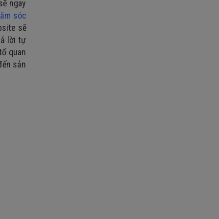
 sẽ ngay
hăm sóc
bsite sẽ
ả lời tự
 tố quan
 đến sản