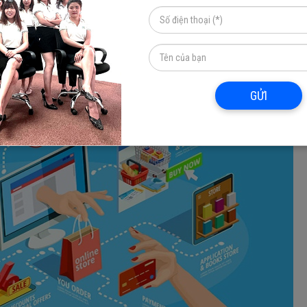
iúp khách hàng có thể mua sắm lúc nào tùy thích, dù cho đó có
hàng
khác phải kể đến đó là số lượng sản phẩm được đưa lên k
thì cứ việc trưng bày lên trang web để khách hàng có thể t
GỬI