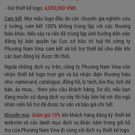
- Giá thiết kế logo:
4,000,000 VNĐ
.
Cam kết
: Mọi mẫu logo đều do các chuyên gia nghiên cứu
ý tưởng, cam kết 100% không trùng lặp với các thương
hiệu khác. Nếu xảy ra vấn đề trùng lặp ảnh hưởng đến việc
đăng ký bản quyền tại Cục sở hữu trí tuệ thì công ty
Phương Nam Vina cam kết sẽ hỗ trợ thiết kế cho đến khi
các bạn đăng ký được thì thôi.
Ngoài những dịch vụ trên, công ty Phương Nam Vina còn
nhận thiết kế logo trọn gói và bộ nhận diện thương hiệu
như: namecard, catalogue, đồng hồ, ly tách, bìa thư, lịch để
bàn, áo mưa,... theo yêu cầu khách hàng. Do đó, nếu bạn
đang muốn sử dụng dịch vụ này thì hãy liên hệ với đội ngũ
nhân viên hỗ trợ để được tư vấn và báo giá chi tiết.
Khuyến mại
:
Giảm giá 10%
khi khách hàng đăng ký thiết kế
website và các danh mục dịch vụ khác nằm trong gói hỗ
trợ của Phương Nam Vina đi cùng với dịch vụ thiết kế logo.