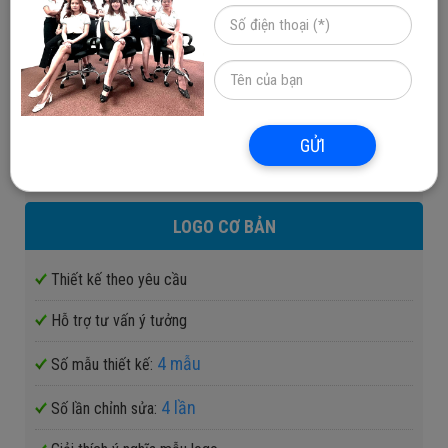
Thời gian thiết kế: 1 - 3 ngày.
Tặng kèm 2 mẫu thiết kế namecard
Cam kết đăng ký Cục sở hữu trí tuệ
GỬI
:
1,200,000 VNĐ
GIÁ TRỌN GÓI
LOGO CƠ BẢN
Thiết kế theo yêu cầu
Hỗ trợ tư vấn ý tưởng
4 mẫu
Số mẫu thiết kế:
4 lần
Số lần chỉnh sửa: