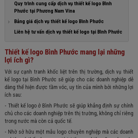
Quy trình cung cấp dịch vụ thiết kế logo Bình
Phước tại Phương Nam Vina
Bảng giá dịch vụ thiết kế logo Bình Phước
1. Gói dịch vụ thiết kế logo Bình Phước giá rẻ
Liên hệ tư vấn dịch vụ thiết kế logo tại Bình Phước
2. Gói dịch vụ thiết kế logo Bình Phước cơ bản
Thiết kế logo Bình Phước mang lại những
3. Gói dịch vụ thiết kế logo Bình Phước cao cấp
lợi ích gì?
Với sự cạnh tranh khốc liệt trên thị trường, dịch vụ thiết
kế logo tại Bình Phước sẽ giúp cho các doanh nghiệp dễ
dàng thể hiện được tầm vóc, uy tín của mình bởi những lợi
ích sau:
- Thiết kế logo ở Bình Phước sẽ giúp khẳng định sự chính
chủ cho các doanh nghiệp trên thị trường, không chỉ riêng
trong nước mà còn cả quốc tế.
- Nhờ sở hữu một mẫu logo chuyên nghiệp mà các doanh