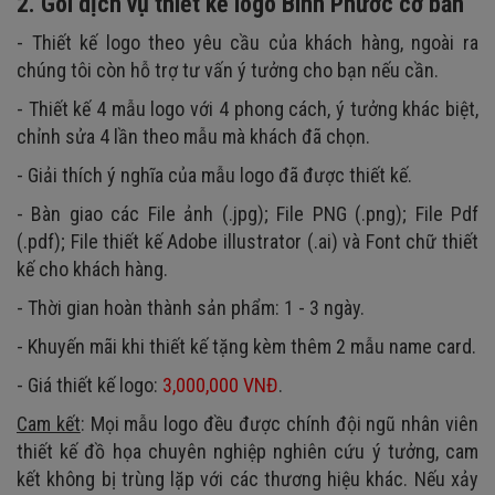
2. Gói dịch vụ thiết kế logo Bình Phước cơ bản
- Thiết kế logo theo yêu cầu của khách hàng, ngoài ra
chúng tôi còn hỗ trợ tư vấn ý tưởng cho bạn nếu cần.
- Thiết kế 4 mẫu logo với 4 phong cách, ý tưởng khác biệt,
chỉnh sửa 4 lần theo mẫu mà khách đã chọn.
- Giải thích ý nghĩa của mẫu logo đã được thiết kế.
- Bàn giao các File ảnh (.jpg); File PNG (.png); File Pdf
(.pdf); File thiết kế Adobe illustrator (.ai) và Font chữ thiết
kế cho khách hàng.
- Thời gian hoàn thành sản phẩm: 1 - 3 ngày.
- Khuyến mãi khi thiết kế tặng kèm thêm 2 mẫu name card.
- Giá thiết kế logo:
3,000,000 VNĐ
.
Cam kết
: Mọi mẫu logo đều được chính đội ngũ nhân viên
thiết kế đồ họa chuyên nghiệp nghiên cứu ý tưởng, cam
kết không bị trùng lặp với các thương hiệu khác. Nếu xảy