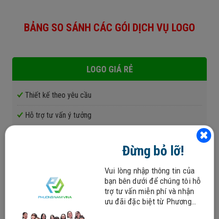
BẢNG SO SÁNH CÁC GÓI DỊCH VỤ LOGO
LOGO GIÁ RẺ
Thiết kế theo yêu cầu
Hỗ trợ tư vấn ý tưởng
2 mẫu
Số mẫu thiết kế:
Đừng bỏ lỡ!
2 lần
Số lần chỉnh sửa:
Vui lòng nhập thông tin của
Giải thích ý nghĩa mẫu logo
bạn bên dưới để chúng tôi hỗ
trợ tư vấn miễn phí và nhận
Bàn giao file ảnh, file thiết kế gốc
ưu đãi đặc biệt từ Phương
Nam Vina!
Thiết kế độc quyền, không trùng lặp