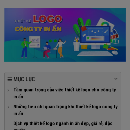
MỤC LỤC
Tầm quan trọng của việc thiết kế logo cho công ty
in ấn
1. Khẳng định uy tín, chuyên nghiệp
Những tiêu chí quan trọng khi thiết kế logo công ty
in ấn
2. Tạo lợi thế cạnh tranh với các đối thủ
1. Logo in ấn đẹp, thể hiện bản sắc thương hiệu
Dịch vụ thiết kế logo ngành in ấn đẹp, giá rẻ, độc
3. Thu hút và giữ chân khách hàng