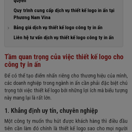
quyền
2. Logo phù hợp với ngành in ấn
4. Gia tăng nhận diện thương hiệu
Quy trình cung cấp dịch vụ thiết kế logo in ấn tại
3. Logo khác biệt
Phương Nam Vina
4. Logo đơn giản và dễ nhớ
Bảng giá dịch vụ thiết kế logo công ty in ấn
5. Logo linh hoạt
1. Gói thiết kế logo công ty in ấn giá rẻ
Liên hệ tư vấn dịch vụ thiết kế logo công ty in ấn
6. Logo có sự bền vững
2. Gói thiết kế logo công ty in ấn cơ bản
Tầm quan trọng của việc thiết kế logo cho
3. Gói thiết kế logo công ty in ấn cao cấp
công ty in ấn
Để có thể tạo điểm nhấn riêng cho thương hiệu của mình,
các doanh nghiệp trong ngành in ấn cần phải đặc biệt chú
trọng tới việc thiết kế logo bởi những lợi ích mà biểu tượng
này mang lại là rất lớn.
1. Khẳng định uy tín, chuyên nghiệp
Một công ty muốn thu hút được khách hàng thì điều đầu
tiên cần làm đó chính là thiết kế logo sao cho mọi người