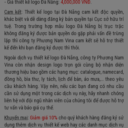
- Giá thiết kế logo Đà Nẵng:
4,000,000 VNĐ
.
Cam kết
: Thiết kế logo tại Đà Nẵng cam kết độc quyền,
khác biệt và dễ dàng đăng ký bản quyền tại Cục sở hữu trí
tuệ. Trong trường hợp mẫu logo Đà Nẵng bị trục trặc
không đăng ký được bản quyền do gặp phải vấn đề trùng
lặp thì công ty Phương Nam Vina cam kết sẽ hỗ trợ thiết
kế đến khi bạn đăng ký được thì thôi.
Ngoài dịch vụ thiết kế logo Đà Nẵng, công ty Phương Nam
Vina còn nhận design logo trọn gói cùng bộ nhận diện
thương hiệu bao gồm các hạng mục: catalogue, namecard,
đồng hồ, bìa thư, ly tách, lịch để bàn, áo mưa,... theo yêu
cầu khách hàng. Vậy nên, nếu các bạn đang có nhu cầu
cần sử dụng một trong các dịch vụ này, hãy nhanh chóng
liên hệ với đội ngũ nhân viên của chúng tôi để được hỗ trợ
tư vấn và báo giá cụ thể.
Khuyến mại
:
Giảm giá 10%
cho quý khách hàng đăng ký sử
dụng thêm dịch vụ thiết kế web hay các danh mục dịch vụ