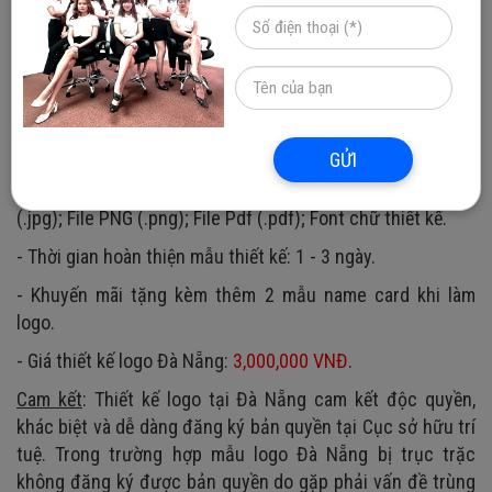
khách hàng hoặc chúng tôi sẽ tư vấn ý tưởng cho bạn.
- Thiết kế 4 mẫu logo Đà Nẵng với 4 ý tưởng khác nhau, hỗ
trợ chỉnh sửa 4 lần mẫu logo mà bạn đã lựa chọn.
- Giải thích chi tiết về ý nghĩa của các mẫu logo Đà Nẵng.
GỬI
- Khi kết thúc dự án design logo Đà Nẵng, công ty sẽ bàn
giao lại các File thiết kế Adobe illustrator (.ai); File ảnh
(.jpg); File PNG (.png); File Pdf (.pdf); Font chữ thiết kế.
- Thời gian hoàn thiện mẫu thiết kế: 1 - 3 ngày.
- Khuyến mãi tặng kèm thêm 2 mẫu name card khi làm
logo.
- Giá thiết kế logo Đà Nẵng:
3,000,000 VNĐ
.
Cam kết
: Thiết kế logo tại Đà Nẵng cam kết độc quyền,
khác biệt và dễ dàng đăng ký bản quyền tại Cục sở hữu trí
tuệ. Trong trường hợp mẫu logo Đà Nẵng bị trục trặc
không đăng ký được bản quyền do gặp phải vấn đề trùng