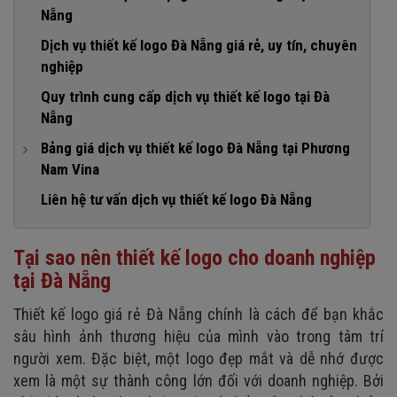
Nẵng
2. Thu hút và giữ chân khách hàng
1. Logo đẹp và thể hiện được bản sắc thương hiệu
Dịch vụ thiết kế logo Đà Nẵng giá rẻ, uy tín, chuyên
3. Gia tăng độ nhận diện thương hiệu
nghiệp
2. Logo phù hợp với lĩnh vực kinh doanh
4. Nâng cao lợi thế cạnh tranh trên thị trường
Quy trình cung cấp dịch vụ thiết kế logo tại Đà
3. Logo đơn giản, dễ nhớ
Nẵng
4. Logo sáng tạo, độc nhất
Bảng giá dịch vụ thiết kế logo Đà Nẵng tại Phương
5. Logo có tính bền vững với thời gian
Nam Vina
6. Logo linh hoạt
1. Gói dịch vụ thiết kế logo Đà Nẵng giá rẻ
Liên hệ tư vấn dịch vụ thiết kế logo Đà Nẵng
2. Gói dịch vụ thiết kế logo Đà Nẵng cơ bản
Tại sao nên thiết kế logo cho doanh nghiệp
3. Gói dịch vụ thiết kế logo Đà Nẵng cao cấp
tại Đà Nẵng
Thiết kế logo giá rẻ Đà Nẵng chính là cách để bạn khắc
sâu hình ảnh thương hiệu của mình vào trong tâm trí
người xem. Đặc biệt, một logo đẹp mắt và dễ nhớ được
xem là một sự thành công lớn đối với doanh nghiệp. Bởi