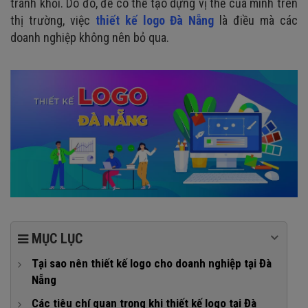
tránh khỏi. Do đó, để có thể tạo dựng vị thế của mình trên
thị trường, việc
thiết kế logo Đà Nẵng
là điều mà các
doanh nghiệp không nên bỏ qua.
MỤC LỤC
Tại sao nên thiết kế logo cho doanh nghiệp tại Đà
Nẵng
1. Khẳng định uy tín, chuyên nghiệp
Các tiêu chí quan trọng khi thiết kế logo tại Đà