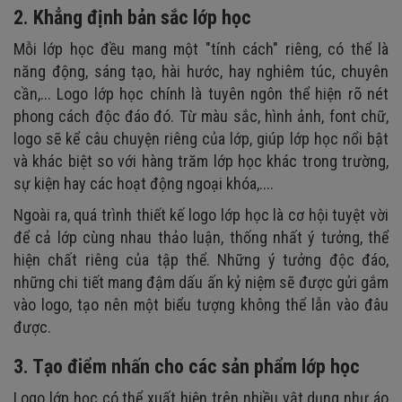
2. Khẳng định bản sắc lớp học
Mỗi lớp học đều mang một "tính cách" riêng, có thể là
năng động, sáng tạo, hài hước, hay nghiêm túc, chuyên
cần,... Logo lớp học chính là tuyên ngôn thể hiện rõ nét
phong cách độc đáo đó. Từ màu sắc, hình ảnh, font chữ,
logo sẽ kể câu chuyện riêng của lớp, giúp lớp học nổi bật
và khác biệt so với hàng trăm lớp học khác trong trường,
sự kiện hay các hoạt động ngoại khóa,....
Ngoài ra, quá trình thiết kế logo lớp học là cơ hội tuyệt vời
để cả lớp cùng nhau thảo luận, thống nhất ý tưởng, thể
hiện chất riêng của tập thể. Những ý tưởng độc đáo,
những chi tiết mang đậm dấu ấn kỷ niệm sẽ được gửi gắm
vào logo, tạo nên một biểu tượng không thể lẫn vào đâu
được.
3. Tạo điểm nhấn cho các sản phẩm lớp học
Logo lớp học có thể xuất hiện trên nhiều vật dụng như áo