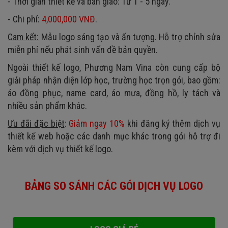
- Thời gian thiết kế và bàn giao: Từ 1 - 5 ngày.
- Chi phí:
4,000,000 VNĐ
.
Cam kết:
Mẫu logo sáng tạo và ấn tượng. Hỗ trợ chỉnh sửa
miễn phí nếu phát sinh vấn đề bản quyền.
Ngoài thiết kế logo, Phương Nam Vina còn cung cấp bộ
giải pháp nhận diện lớp học, trường học trọn gói, bao gồm:
áo đồng phục, name card, áo mưa, đồng hồ, ly tách và
nhiều sản phẩm khác.
Ưu đãi đặc biệt
:
Giảm ngay 10%
khi đăng ký thêm dịch vụ
thiết kế web hoặc các danh mục khác trong gói hỗ trợ đi
kèm với dịch vụ thiết kế logo.
BẢNG SO SÁNH CÁC GÓI DỊCH VỤ LOGO