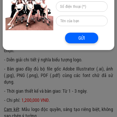
phù hợp cho tập thể lớp của bạn!
1. Dịch vụ thiết kế logo lớp giá rẻ
- Logo được xây dựng dựa trên yêu cầu riêng biệt của lớp
hoặc ý tưởng sáng tạo do Phương Nam Vina đề xuất.
- Thiết kế 2 phiên bản logo với phong cách đa dạng để lựa
GỬI
chọn, 2 lần chỉnh sửa chuyên sâu trên mẫu logo được
chọn.
- Diễn giải chi tiết ý nghĩa biểu tượng logo.
- Bàn giao đầy đủ bộ file gốc Adobe Illustrator (.ai), ảnh
(.jpg), PNG (.png), PDF (.pdf) cùng các font chữ đã sử
dụng.
- Thời gian thiết kế và bàn giao: Từ 1 - 3 ngày.
- Chi phí:
1,200,000 VNĐ
.
Cam kết
: Mẫu logo độc quyền, sáng tạo riêng biệt, không
sao chép ý tưởng.