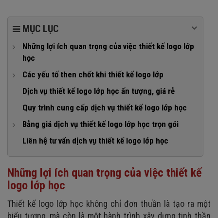
MỤC LỤC
Những lợi ích quan trọng của việc thiết kế logo lớp
học
1. Gắn kết thành viên, xây dựng tinh thần đoàn kết
Các yếu tố then chốt khi thiết kế logo lớp
2. Khẳng định bản sắc lớp học
1. Ý tưởng và thông điệp rõ ràng
Dịch vụ thiết kế logo lớp học ấn tượng, giá rẻ
3. Tạo điểm nhấn cho các sản phẩm lớp học
2. Tính đơn giản và dễ nhận diện
Quy trình cung cấp dịch vụ thiết kế logo lớp học
4. Ghi dấu ấn kỷ niệm đẹp của tuổi học trò
3. Màu sắc logo
Bảng giá dịch vụ thiết kế logo lớp học trọn gói
4. Font chữ
1. Dịch vụ thiết kế logo lớp giá rẻ
Liên hệ tư vấn dịch vụ thiết kế logo lớp học
5. Tính linh hoạt và ứng dụng
2. Dịch vụ thiết kế logo lớp học cơ bản
Những lợi ích quan trọng của việc thiết kế
3. Dịch vụ thiết kế logo lớp học cao cấp
logo lớp học
Thiết kế logo lớp học không chỉ đơn thuần là tạo ra một
biểu tượng, mà còn là một hành trình xây dựng tinh thần