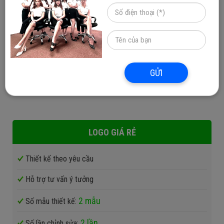
Khuyến mại
: Chương trình
giảm giá 10%
khi quý khách
hàng sử dụng thêm dịch vụ thiết kế web và các danh mục
khác trong gói hỗ trợ của Phương Nam Vina đi cùng với
dịch vụ thiết kế logo.
GỬI
BẢNG SO SÁNH CÁC GÓI DỊCH VỤ LOGO
LOGO GIÁ RẺ
Thiết kế theo yêu cầu
Hỗ trợ tư vấn ý tưởng
2 mẫu
Số mẫu thiết kế:
2 lần
Số lần chỉnh sửa: