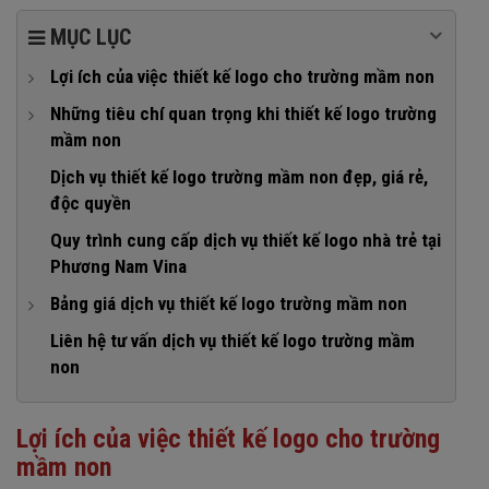
MỤC LỤC
Lợi ích của việc thiết kế logo cho trường mầm non
1. Khẳng định uy tín của nhà trường
Những tiêu chí quan trọng khi thiết kế logo trường
mầm non
2. Tạo sự khác biệt, gia tăng lợi thế cạnh tranh
1. Logo đẹp, thống nhất với bộ nhận diện thương hiệu
Dịch vụ thiết kế logo trường mầm non đẹp, giá rẻ,
3. Truyền đạt thông điệp của nhà trường
độc quyền
2. Logo thể hiện được đặc trưng của giáo dục mầm non
4. Đồng bộ và liên kết thương hiệu
Quy trình cung cấp dịch vụ thiết kế logo nhà trẻ tại
3. Logo sáng tạo, độc quyền
5. Hỗ trợ cải thiện hiệu quả kinh doanh
Phương Nam Vina
4. Logo đơn giản, dễ nhớ
Bảng giá dịch vụ thiết kế logo trường mầm non
5. Logo có sự linh hoạt
1. Gói thiết kế logo trường mầm non giá rẻ
Liên hệ tư vấn dịch vụ thiết kế logo trường mầm
6. Logo có tính bền vững
non
2. Gói thiết kế logo trường mầm non cơ bản
3. Gói thiết kế logo trường mầm non cao cấp
Lợi ích của việc thiết kế logo cho trường
mầm non