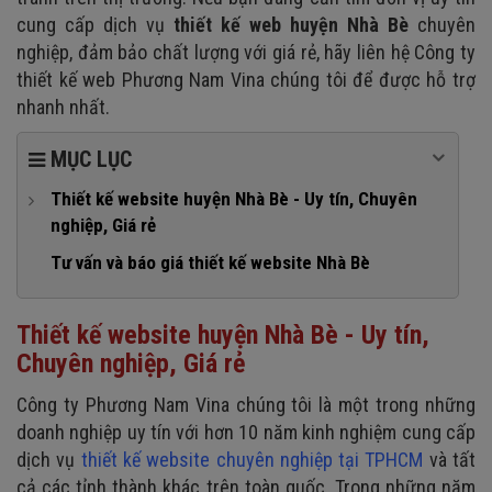
cung cấp dịch vụ
thiết kế web huyện Nhà Bè
chuyên
nghiệp, đảm bảo chất lượng với giá rẻ, hãy liên hệ Công ty
thiết kế web Phương Nam Vina chúng tôi để được hỗ trợ
nhanh nhất.
MỤC LỤC
Thiết kế website huyện Nhà Bè - Uy tín, Chuyên
nghiệp, Giá rẻ
Dịch vụ thiết kế website Nhà Bè của Phương Nam Vina:
Tư vấn và báo giá thiết kế website Nhà Bè
Đội ngũ nhân viên Phương Nam Vina sẽ giúp gì cho bạn?
Thiết kế website huyện Nhà Bè
-
Uy tín,
Chương trình ưu đãi, hỗ trợ dịch vụ thiết kế website Nhà
Bè
Chuyên nghiệp, Giá rẻ
Quy trình cung cấp dịch vụ website của Phương Nam
Công ty Phương Nam Vina chúng tôi là một trong những
Vina:
doanh nghiệp uy tín
với hơn 10 năm kinh nghiệm
cung cấp
dịch vụ
thiết kế website chuyên nghiệp tại TPHCM
và tất
cả các tỉnh thành khác trên toàn quốc. Trong những năm