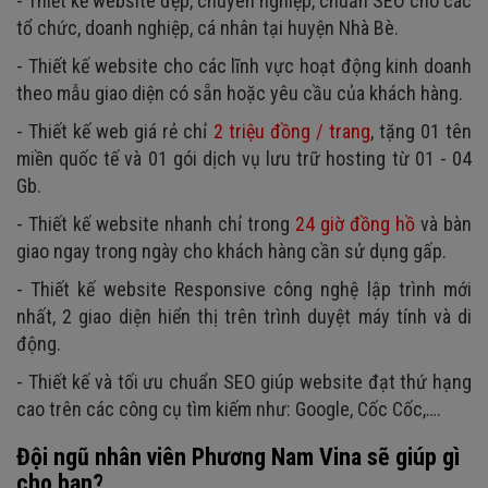
- Thiết kế website đẹp, chuyên nghiệp, chuẩn SEO cho các
tổ chức, doanh nghiệp, cá nhân tại huyện Nhà Bè.
- Thiết kế website cho các lĩnh vực hoạt động kinh doanh
theo mẫu giao diện có sẵn hoặc yêu cầu của khách hàng.
- Thiết kế web giá rẻ chỉ
2 triệu đồng / trang
, tặng 01 tên
miền quốc tế và 01 gói dịch vụ lưu trữ hosting từ 01 - 04
Gb.
- Thiết kế website nhanh chỉ trong
24 giờ đồng hồ
và bàn
giao ngay trong ngày cho khách hàng cần sử dụng gấp.
- Thiết kế website Responsive công nghệ lập trình mới
nhất, 2 giao diện hiển thị trên trình duyệt máy tính và di
động.
- Thiết kế và tối ưu chuẩn SEO giúp website đạt thứ hạng
cao trên các công cụ tìm kiếm như: Google, Cốc Cốc,….
Đội ngũ nhân viên Phương Nam Vina sẽ giúp gì
cho bạn?