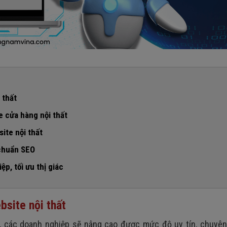
 thất
ản phẩm
e cửa hàng nội thất
ite nội thất
 chuẩn SEO
ệp, tối ưu thị giác
thất tại Phương Nam Vina
chi phí
bsite nội thất
, các doanh nghiệp sẽ nâng cao được mức độ uy tín, chuyên