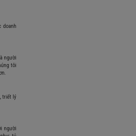
c doanh
mà người
húng tôi
ơn.
triết lý
i người
như: tủ