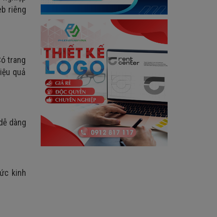
eb riêng
Có trang
iệu quả
 dễ dàng
hức kinh