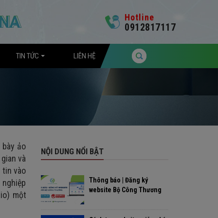
Hotline
0912817117
TIN TỨC
LIÊN HỆ
g bày ảo
NỘI DUNG NỔI BẬT
 gian và
 tin vào
Thông báo | Đăng ký
n nghiệp
website Bộ Công Thương
lio) một