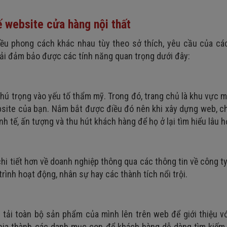
ế website cửa hàng nội thất
hiều phong cách khác nhau tùy theo sở thích, yêu cầu của cá
hải đảm bảo được các tính năng quan trọng dưới đây:
 chú trọng vào yếu tố thẩm mỹ. Trong đó, trang chủ là khu vực 
bsite của bạn. Nắm bắt được điều đó nên khi xây dựng web, c
nh tế, ấn tượng và thu hút khách hàng để họ ở lại tìm hiểu lâu h
hi tiết hơn về doanh nghiệp thông qua các thông tin về công ty, 
 trình hoạt động, nhân sự hay các thành tích nổi trội.
tải toàn bộ sản phẩm của mình lên trên web để giới thiệu vớ
ia thành các danh mục con để khách hàng dễ dàng tìm kiếm 