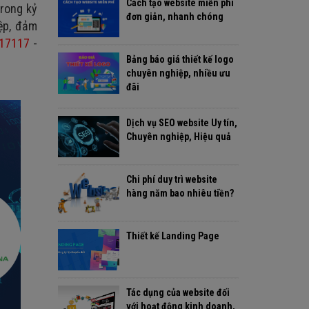
Cách tạo website miễn phí
trong kỷ
đơn giản, nhanh chóng
iệp, đảm
17117
-
Bảng báo giá thiết kế logo
chuyên nghiệp, nhiều ưu
đãi
Dịch vụ SEO website Uy tín,
Chuyên nghiệp, Hiệu quả
Chi phí duy trì website
hàng năm bao nhiêu tiền?
Thiết kế Landing Page
Tác dụng của website đối
với hoạt động kinh doanh,