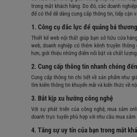
7. Chức năng quản lý
6. Hoạt động ổn định
trong mắt khách hàng. Do đó, các doanh nghiệp
7. Tính bảo mật cao
để có thể dễ dàng cung cấp thông tin, tiếp cận 
1. Công cụ đắc lực để quảng bá thương
Thiết kế web nội thất giúp bạn sở hữu cửa hàn
web, doanh nghiệp có thêm kênh truyền thông 
hơn, giới thiệu những điểm nổi bật và chất lượn
2. Cung cấp thông tin nhanh chóng đế
Cung cấp thông tin chi tiết về sản phẩm như giá
tìm kiếm thông tin khuyến mãi và kiến thức về n
3. Bắt kịp xu hướng công nghệ
Với sự phát triển của công nghệ, mua sắm onli
doanh trực tuyến phù hợp với nhu cầu mua sắm c
4. Tăng sự uy tín của bạn trong mắt kh