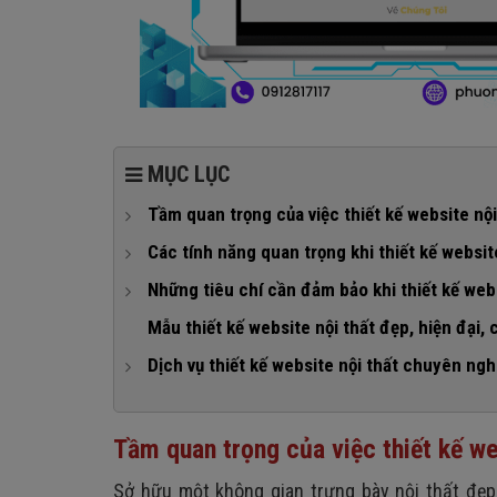
MỤC LỤC
Tầm quan trọng của việc thiết kế website nội
1. Công cụ đắc lực để quảng bá thương hiệu và s
Các tính năng quan trọng khi thiết kế websit
2. Cung cấp thông tin nhanh chóng đến khách hàng
1. Trang chủ
Những tiêu chí cần đảm bảo khi thiết kế webs
3. Bắt kịp xu hướng công nghệ
2. Giới thiệu
1. Đẹp, ấn tượng
Mẫu thiết kế website nội thất đẹp, hiện đại,
4. Tăng sự uy tín của bạn trong mắt khách hàng
3. Sản phẩm, dịch vụ nổi bật
2. Tốc độ truy cập nhanh
Dịch vụ thiết kế website nội thất chuyên nghi
5. Thu hút khách hàng tiềm năng
4. Tư vấn, hỏi đáp, chatbox
3. Đầy đủ thông tin
Chương trình khuyến mãi khi thiết kế website nội 
6. Giúp tăng doanh thu, tăng lợi nhuận và tiết kiệm 
5. Tin tức, dự án thực hiện
4. Thiết kế web nội thất chuẩn SEO
Tầm quan trọng của việc thiết kế we
6. Liên hệ
5. Tối ưu UI/UX
Sở hữu một không gian trưng bày nội thất đẹp