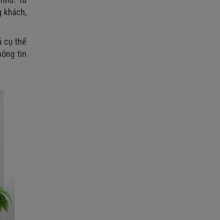
g khách,
ả cụ thể
hông tin