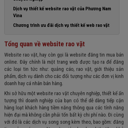
2. Tăng uy tín cho doanh nghiệp của mình
Dịch vụ thiết kế website rao vặt của Phương Nam
3. Thu hút khách hàng
Vina
4. Cung thấp thông tin, quảng cáo sản phẩm, dịch vụ hiệu
Chương trình ưu đãi dịch vụ thiết kế web rao vặt
quả
5. Tạo ra nguồn thu online khổng lồ khi thiết kế web rao
vặt
Tổng quan về website rao vặt
Website rao vặt, hay còn gọi là website đăng tin mua bán
online. Đây chính là một trang web được tạo ra để đăng
các loại tin tức như: quảng cáo, rao vặt, giới thiệu sản
phẩm, dịch vụ dành cho các đối tượng như các đơn vị kinh
doanh hay cá nhân bán hàng.
Khi sở hữu một website rao vặt chuyên nghiệp, thiết kế ấn
tượng thì doanh nghiệp của bạn có thể dễ dàng tiếp cận
hàng loạt khách hàng tiềm năng thông qua các tính năng
hiện đại mà không cần phải tốn bất kỳ chi phí nào. Đi cùng
với đó là các dịch vụ song song kèm theo, bao gồm: đăng