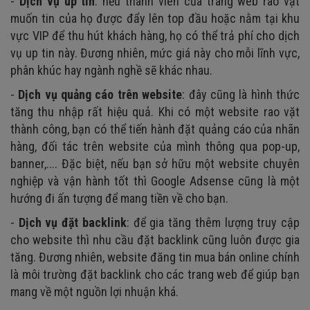
-
Dịch vụ up tin
: nếu thành viên của trang web rao vặt
muốn tin của họ được đẩy lên top đầu hoặc nằm tại khu
vực VIP để thu hút khách hàng, họ có thể trả phí cho dịch
vụ up tin này. Đương nhiên, mức giá này cho mỗi lĩnh vực,
phân khúc hay ngành nghề sẽ khác nhau.
-
Dịch vụ quảng cáo trên website
: đây cũng là hình thức
tăng thu nhập rất hiệu quả. Khi có một website rao vặt
thành công, bạn có thể tiến hành đặt quảng cáo của nhãn
hàng, đối tác trên website của mình thông qua pop-up,
banner,.... Đặc biệt, nếu bạn sở hữu một website chuyên
nghiệp và vận hành tốt thì Google Adsense cũng là một
hướng đi ấn tượng để mang tiền về cho bạn.
-
Dịch vụ đặt backlink
: để gia tăng thêm lượng truy cập
cho website thì nhu cầu đặt backlink cũng luôn được gia
tăng. Đương nhiên, website đăng tin mua bán online chính
là môi trường đặt backlink cho các trang web để giúp bạn
mang về một nguồn lợi nhuận khá.