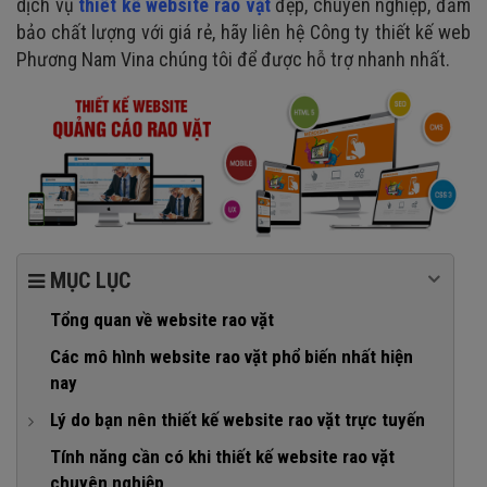
dịch vụ
thiết kế website rao vặt
đẹp, chuyên nghiệp, đảm
bảo chất lượng với giá rẻ, hãy liên hệ Công ty thiết kế web
Phương Nam Vina chúng tôi để được hỗ trợ nhanh nhất.
MỤC LỤC
Tổng quan về website rao vặt
Các mô hình website rao vặt phổ biến nhất hiện
nay
Lý do bạn nên thiết kế website rao vặt trực tuyến
1. Thị trường màu mỡ chờ bạn khai thác
Tính năng cần có khi thiết kế website rao vặt
chuyên nghiệp