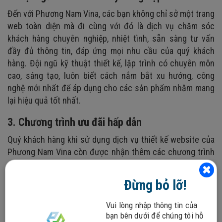
Đến với Phương Nam Vina, các bạn không chỉ sở một trang
web toàn diện mà đi cùng với đó là dịch vụ chăm sóc
khách hàng chuyên nghiệp, nhiệt tình, sẵn sàng tư vấn
đầy đủ thông tin, đáp ứng mọi nhu cầu của quý khách
hàng. Đội ngũ kỹ thuật thiết kế, lập trình có chuyên môn
cao, sáng tạo, luôn biết cách nắm bắt xu hướng, công
nghệ mới nhất để áp dụng cho các sản phẩm nhằm mang
lại hiệu quả tốt nhất.
3. Chương trình ưu đãi hấp dẫn
Quý khách hàng khi sử dụng dịch vụ thiết kế website của
Phương Nam Vina còn được nhận thêm các chương trình
ưu đãi và khuyến mại tuyệt vời mà không phải công ty
thiết kế web nào cũng có, cụ thể:
Đừng bỏ lỡ!
- Tặng 01 tên miền quốc tế (.com, .net, .info…) sử dụng
Vui lòng nhập thông tin của
miễn phí trong năm đầu tiên.
bạn bên dưới để chúng tôi hỗ