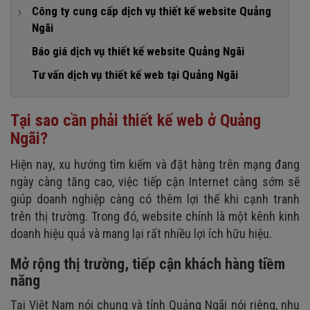
1. Thời gian hoạt động của đơn vị cung cấp
Công ty cung cấp dịch vụ thiết kế website Quảng
3. Tương thích với thiết bị di động
Tiết kiệm chi phí
Ngãi
2. Khách hàng đã thực hiện
4. Chuẩn SEO, tốc độ tải trang nhanh
1. Dịch vụ thiết kế website uy tín, chuyên nghiệp, giá rẻ
Báo giá dịch vụ thiết kế website Quảng Ngãi
3. Giá thành
2. Đội ngũ nhân viên chuyên nghiệp
Tư vấn dịch vụ thiết kế web tại Quảng Ngãi
4. Dịch vụ chăm sóc khách hàng
3. Chương trình ưu đãi hấp dẫn
Tại sao cần phải thiết kế web ở Quảng
Ngãi?
Hiện nay, xu hướng tìm kiếm và đặt hàng trên mạng đang
ngày càng tăng cao, việc tiếp cận Internet càng sớm sẽ
giúp doanh nghiệp càng có thêm lợi thế khi cạnh tranh
trên thị trường. Trong đó, website chính là một kênh kinh
doanh hiệu quả và mang lại rất nhiều lợi ích hữu hiệu.
Mở rộng thị trường, tiếp cận khách hàng tiềm
năng
Tại Việt Nam nói chung và tỉnh Quảng Ngãi nói riêng, nhu