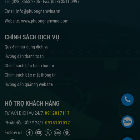
Tel: (028) 3553 2306 - Fax: (028) 3511 0997
Email: info@phuongnamvina.vn
Website:
www.phuongnamvina.com
CHÍNH SÁCH DỊCH VỤ
Quy định sử dụng dịch vụ
Hướng dẫn thanh toán
Chính sách bảo hành bảo trì
Chính sách bảo mật thông tin
Hướng dẫn quản trị website
HỖ TRỢ KHÁCH HÀNG
:
0912817117
TƯ VẤN DỊCH VỤ 24/7
:
0915101017
PHẢN HỒI, GÓP Ý 24/7
Follow us: