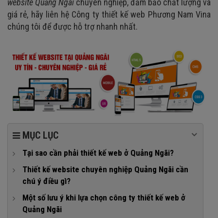
website Quảng Ngã
i
chuyên nghiệp, đảm bảo chất lượng và
giá rẻ, hãy liên hệ Công ty thiết kế web Phương Nam Vina
chúng tôi để được hỗ trợ nhanh nhất.
MỤC LỤC
Tại sao cần phải thiết kế web ở Quảng Ngãi?
Mở rộng thị trường, tiếp cận khách hàng tiềm năng
Thiết kế website chuyên nghiệp Quảng Ngãi cần
chú ý điều gì?
Dễ dàng giới thiệu sản phẩm, dịch vụ
1. Giao diện thân thiện
Một số lưu ý khi lựa chọn công ty thiết kế web ở
Tăng năng lực cạnh tranh
Quảng Ngãi
2. Thông tin cần đầy đủ, chính xác
Tương tác với khách hàng nhanh