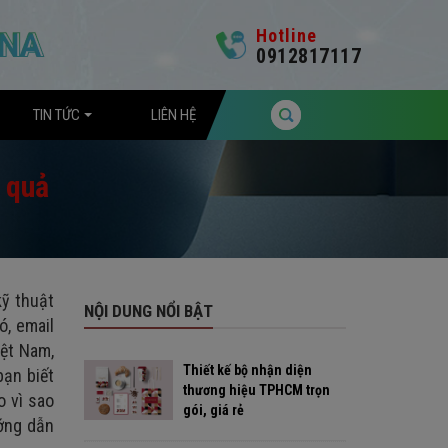
Hotline
0912817117
TIN TỨC
LIÊN HỆ
 quả
kỹ thuật
NỘI DUNG NỔI BẬT
ó, email
iệt Nam,
Thiết kế bộ nhận diện
bạn biết
thương hiệu TPHCM trọn
o vì sao
gói, giá rẻ
ớng dẫn