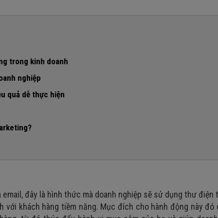
ng trong kinh doanh
doanh nghiệp
u quả dễ thực hiện
g, hạn chế mua data
ch hàng
arketing?
a email, đây là hình thức mà doanh nghiệp sẽ sử dụng thư điện 
mình với khách hàng tiềm năng. Mục đích cho hành động này đó 