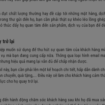
m đạt chất lượng thường hay đề cập tới những mặt hàng, dịc
rong thư gửi đến họ, bạn cần phải thật sự khéo léo lồng ghé
 đó thúc đẩy họ quan tâm đến sản phẩm, dịch vụ của bạn để 
trở lại
hiệp muốn sử dụng để thu hút sự quan tâm của khách hàng mà
vụ mà bạn đang cung cấp nữa. Thông qua loại hình email ma
p nhưng hiệu quả mang lại vẫn đủ để chấp nhận được.
il này, bạn cần phải lên một kế hoạch chi tiết, hấp dẫn dành c
ận chuyển, quà tặng,.... Điều này sẽ làm cho khách hàng cảm t
ực cho họ quay trở lại.
ng đến hành động chăm sóc khách hàng sau khi họ đã mua sả