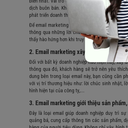
biến nhất. Vai trò của loại email này chính là 
dịch buôn bán. Không chỉ vậy, loại hình tiếp t
phát triển doanh thu một cách bền vững hơn nữa 
Để email marketing bán hàng, tiếp thị mang lại
thông qua những lời chào hấp dẫn, hoặc cũng 
thấy hào hứng hơn khi truy cập vào trang web c
2. Email marketing xây dựng thương hi
Đối với bất kỳ doanh nghiệp nào hiện nay, xây 
thông qua đó, khách hàng sẽ trở nên yêu thíc
dung bên trong loại email này, bạn cũng cần ph
với vị trí thương hiệu như: lời chúc sinh nhật, 
hình hiện tại của công ty,....
3. Email marketing giới thiệu sản phẩm,
Đây là loại email giúp doanh nghiệp duy trì s
quảng bá, cung cấp thông tin các sản phẩm, dị
hàng của người tiêu dùng. Không chỉ vậy, hình