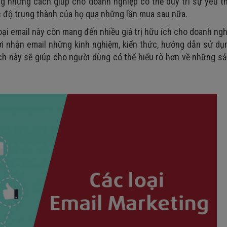
g những cách giúp cho doanh nghiệp có thể duy trì sự yêu th
 độ trung thành của họ qua những lần mua sau nữa.
 loại email này còn mang đến nhiều giá trị hữu ích cho doanh ng
ời nhận email những kinh nghiệm, kiến thức, hướng dẫn sử d
 Cách này sẽ giúp cho người dùng có thể hiểu rõ hơn về những 