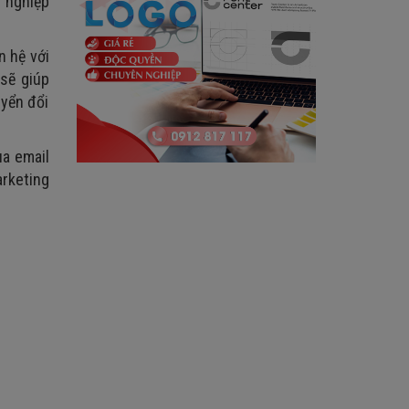
 nghiệp
n hệ với
 sẽ giúp
uyển đổi
a email
arketing