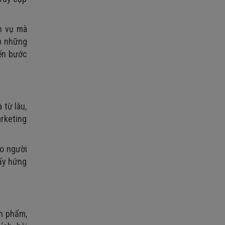
h vụ mà
p những
đến bước
 từ lâu,
rketing
ho người
hấy hứng
n phẩm,