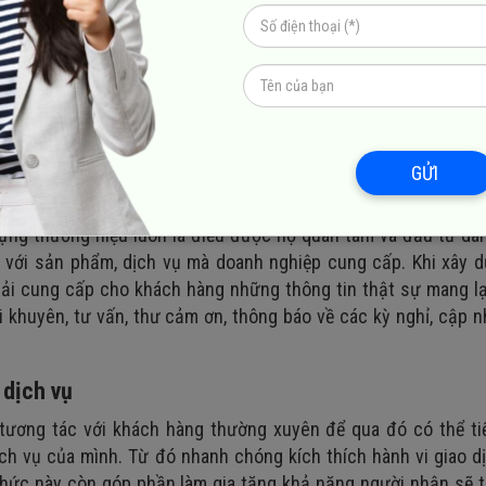
giúp tăng khả năng tiếp cận nhóm khách hàng tiềm năng và thúc 
hị này còn giúp cho doanh nghiệp biết cách tận dụng cơ hội đ
trong tương lai.
 hiệu quả như mong đợi thì bạn cần phải xây dựng một nội dung
có thể là các chương trình khuyến mãi để giúp cho khách h
ủa bạn.
GỬI
ệu
dựng thương hiệu luôn là điều được họ quan tâm và đầu tư dà
h với sản phẩm, dịch vụ mà doanh nghiệp cung cấp.
Khi xây 
ải cung cấp cho khách hàng những thông tin thật sự mang lại
lời khuyên, tư vấn, thư cảm ơn, thông báo về các kỳ nghỉ, cập n
 dịch vụ
ự tương tác với khách hàng thường xuyên để qua đó có thể t
ch vụ của mình. Từ đó nhanh chóng kích thích hành vi giao 
 thức này còn góp phần làm gia tăng khả năng người nhận sẽ 