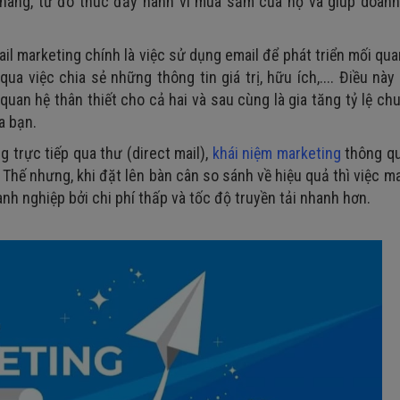
h hàng, từ đó thúc đẩy hành vi mua sắm của họ và giúp doanh
il marketing chính là việc sử dụng email để phát triển mối qua
 việc chia sẻ những thông tin giá trị, hữu ích,.... Điều này
uan hệ thân thiết cho cả hai và sau cùng là gia tăng tỷ lệ ch
a bạn.
 trực tiếp qua thư (direct mail),
khái niệm marketing
thông qu
 Thế nhưng, khi đặt lên bàn cân so sánh về hiệu quả thì việc m
nh nghiệp bởi chi phí thấp và tốc độ truyền tải nhanh hơn.