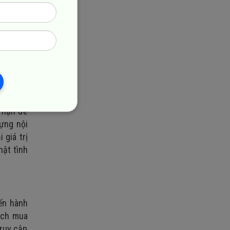
đẩy giao
ể có thể
 thu hút
àng cảm
i hạn để
dựng nội
 giá trị
hật tình
iến hành
dịch mua
truy cập