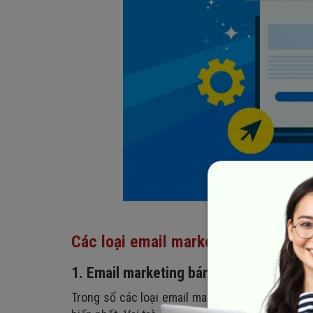
Các loại email marketing thường đư
1. Email marketing bán hàng, tiếp thị
Trong số các loại email marketing thường được s