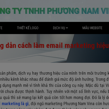
TE
THIẾT KẾ LOGO
DỊCH VỤ
MẪU WEBSITE
g dẫn cách làm email marketing hiệu
sản phẩm, dịch vụ hay thương hiệu của mình trên môi trường 
n nhiều kênh khác nhau để đánh giá mức độ ảnh hưởng. Trong đ
 dụng mạnh mẽ vì tính khả thi của công cụ này. Mặc dù tại V
ời chưa được thịnh hành. Tuy nhiên với một số lĩnh vực, nếu 
u quả thì sẽ mang lại kết quả còn tốt hơn mong đợi. Đó là lý d
 marketing là gì
, đội ngũ marketing Phương Nam Vina còn hư