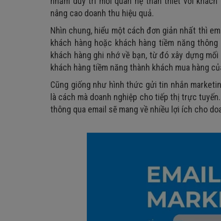
nhằm duy trì mối quan hệ thân thiết với khác
6. Du học / giáo dục sau đại học
nâng cao doanh thu hiệu quả.
7. Giáo dục trực tuyến
Nhìn chung, hiểu một cách đơn giản nhất thì ema
8. Thiết bị số
khách hàng hoặc khách hàng tiềm năng thông qua
9. Fitness, GYM, Yoga
khách hàng ghi nhớ về bạn, từ đó xây dựng mối q
khách hàng tiềm năng thành khách mua hàng củ
Cũng giống như hình thức gửi tin nhắn marketing
là cách mà doanh nghiệp cho tiếp thị trực tuyến.
thông qua email sẽ mang về nhiều lợi ích cho doa