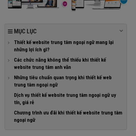
MỤC LỤC
Thiết kế website trung tâm ngoại ngữ mang lại
những lợi ích gì?
1. Công cụ đắc lực để quảng bá thương hiệu
Các chức năng không thể thiếu khi thiết kế
website trung tâm anh văn
2. Cung cấp thông tin đầy đủ, nhanh chóng
1. Trang chủ
Những tiêu chuẩn quan trọng khi thiết kế web
3. Gia tăng phạm vi tiếp cận học viên
trung tâm ngoại ngữ
2. Trang giới thiệu
4. Hỗ trợ đắc lực trong công tác đào tạo
1. Giao diện chuyên nghiệp, thu hút
Dịch vụ thiết kế website trung tâm ngoại ngữ uy
3. Khoá học
5. Tăng năng lực cạnh tranh với các trung tâm anh ngữ
tín, giá rẻ
2. Dễ dàng thao tác, quản trị
khác
4. Lịch học
Chương trình ưu đãi khi thiết kế website trung tâm
3. Thiết kế web chuẩn SEO
6. Cải thiện doanh thu
5. Thư viện
ngoại ngữ
4. Tốc độ tải trang nhanh
6. Tuyển dụng
5. Website tối ưu trên mọi thiết bị
7. Hỗ trợ, tư vấn trực tuyến