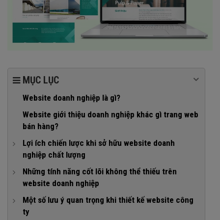
MỤC LỤC
Website doanh nghiệp là gì?
Website giới thiệu doanh nghiệp khác gì trang web
bán hàng?
Lợi ích chiến lược khi sở hữu website doanh
nghiệp chất lượng
1. Số hóa bộ hồ sơ năng lực công ty
Những tính năng cốt lõi không thể thiếu trên
website doanh nghiệp
2. Xây dựng lòng tin tuyệt đối với khách hàng, đối tác, nhà
đầu tư
1. Trang chủ
Một số lưu ý quan trọng khi thiết kế website công
ty
3. Hỗ trợ kinh doanh và chăm sóc khách hàng mọi lúc, mọi
2. Trang giới thiệu