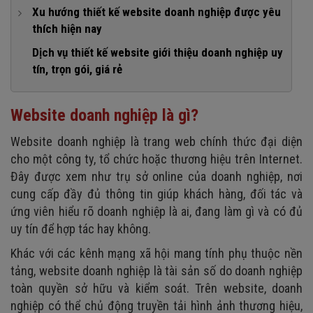
nơi
1. Xác định rõ mục tiêu của website công ty
Xu hướng thiết kế website doanh nghiệp được yêu
3. Trang sản phẩm, dịch vụ tiêu biểu
4. Nền tảng vững chắc cho chiến dịch marketing online
thích hiện nay
2. Thiết kế đồng bộ nhận diện thương hiệu
4. Trang dự án, thành tựu
1. Thiết kế tối giản
Dịch vụ thiết kế website giới thiệu doanh nghiệp uy
3. Bố cục logic, dễ sử dụng trên mọi thiết bị
5. Trang tin tức, blog
tín, trọn gói, giá rẻ
2. Sử dụng video background và hiệu ứng chuyển động
5. Nội dung giới thiệu rõ ràng, có chiều sâu
6. Trang liên hệ
3. Tích hợp trí tuệ nhân tạo
4. Tốc độ tải trang nhanh
Website doanh nghiệp là gì?
4. Xu hướng dark mode
6. Đảm bảo yếu tố bảo mật và pháp lý
Website doanh nghiệp là trang web chính thức đại diện
5. Thiết kế tương tác
cho một công ty, tổ chức hoặc thương hiệu trên Internet.
Đây được xem như trụ sở online của doanh nghiệp, nơi
cung cấp đầy đủ thông tin giúp khách hàng, đối tác và
ứng viên hiểu rõ doanh nghiệp là ai, đang làm gì và có đủ
uy tín để hợp tác hay không.
Khác với các kênh mạng xã hội mang tính phụ thuộc nền
tảng, website doanh nghiệp là tài sản số do doanh nghiệp
toàn quyền sở hữu và kiểm soát. Trên website, doanh
nghiệp có thể chủ động truyền tải hình ảnh thương hiệu,