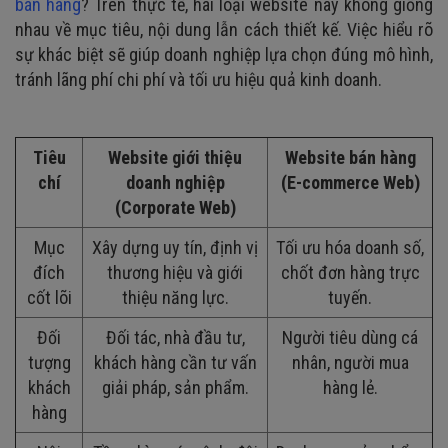
bán hàng
? Trên thực tế, hai loại website này không giống
nhau về mục tiêu, nội dung lẫn cách thiết kế. Việc hiểu rõ
sự khác biệt sẽ giúp doanh nghiệp lựa chọn đúng mô hình,
tránh lãng phí chi phí và tối ưu hiệu quả kinh doanh.
Tiêu
Website giới thiệu
Website bán hàng
chí
doanh nghiệp
(E-commerce Web)
(Corporate Web)
Mục
Xây dựng uy tín, định vị
Tối ưu hóa doanh số,
đích
thương hiệu và giới
chốt đơn hàng trực
cốt lõi
thiệu năng lực.
tuyến.
Đối
Đối tác, nhà đầu tư,
Người tiêu dùng cá
tượng
khách hàng cần tư vấn
nhân, người mua
khách
giải pháp, sản phẩm.
hàng lẻ.
hàng