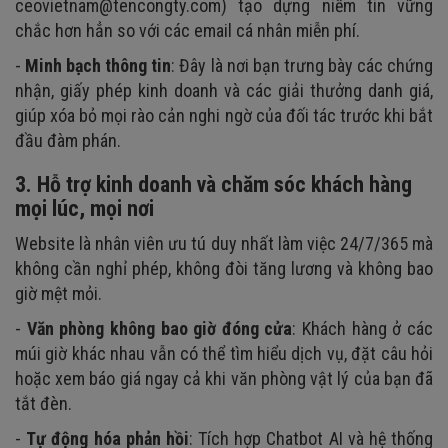
ceovietnam@tencongty.com) tạo dựng niềm tin vững
chắc hơn hẳn so với các email cá nhân miễn phí.
-
Minh bạch thông tin
: Đây là nơi bạn trưng bày các chứng
nhận, giấy phép kinh doanh và các giải thưởng danh giá,
giúp xóa bỏ mọi rào cản nghi ngờ của đối tác trước khi bắt
đầu đàm phán.
3. Hỗ trợ kinh doanh và chăm sóc khách hàng
mọi lúc, mọi nơi
Website là nhân viên ưu tú duy nhất làm việc 24/7/365 mà
không cần nghỉ phép, không đòi tăng lương và không bao
giờ mệt mỏi.
-
Văn phòng không bao giờ đóng cửa
: Khách hàng ở các
múi giờ khác nhau vẫn có thể tìm hiểu dịch vụ, đặt câu hỏi
hoặc xem báo giá ngay cả khi văn phòng vật lý của bạn đã
tắt đèn.
-
Tự động hóa phản hồi
: Tích hợp Chatbot AI và hệ thống