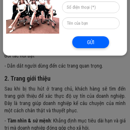
- Truyền tải rõ doanh nghiệp là ai, đang cung cấp giải pháp
gì.
- Sử dụng hình ảnh thực tế về quy mô doanh nghiệp hoặc
video giới thiệu sản phẩm chủ lực.
- Thể hiện được thế mạnh, điểm khác biệt.
GỬI
- Giới thiệu dịch vụ, sản phẩm tiêu biểu, dự án, khách hàng,
đối tác nổi bật
- Dẫn dắt người dùng đến các trang quan trọng.
2. Trang giới thiệu
Sau khi bị thu hút ở trang chủ, khách hàng sẽ tìm đến
trang giới thiệu để xác thực độ uy tín của doanh nghiệp.
Đây là trang giúp doanh nghiệp kể câu chuyện của mình
một cách chân thật và thuyết phục.
-
Tầm nhìn & sứ mệnh
: Khẳng định mục tiêu dài hạn và giá
trị mà doanh nghiệp đóng góp cho xã hội.