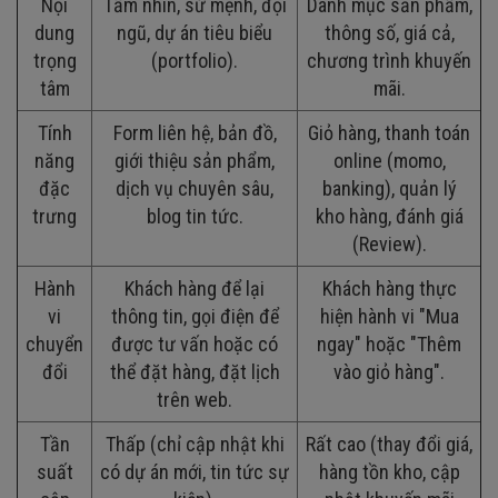
Nội
Tầm nhìn, sứ mệnh, đội
Danh mục sản phẩm,
dung
ngũ, dự án tiêu biểu
thông số, giá cả,
trọng
(portfolio).
chương trình khuyến
tâm
mãi.
Tính
Form liên hệ, bản đồ,
Giỏ hàng, thanh toán
năng
giới thiệu sản phẩm,
online (momo,
đặc
dịch vụ chuyên sâu,
banking), quản lý
trưng
blog tin tức.
kho hàng, đánh giá
(Review).
Hành
Khách hàng để lại
Khách hàng thực
vi
thông tin, gọi điện để
hiện hành vi "Mua
chuyển
được tư vấn hoặc có
ngay" hoặc "Thêm
đổi
thể đặt hàng, đặt lịch
vào giỏ hàng".
trên web.
Tần
Thấp (chỉ cập nhật khi
Rất cao (thay đổi giá,
suất
có dự án mới, tin tức sự
hàng tồn kho, cập