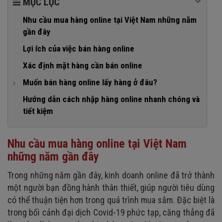
MỤC LỤC
Nhu cầu mua hàng online tại Việt Nam những năm
gần đây
Lợi ích của việc bán hàng online
Xác định mặt hàng cần bán online
Muốn bán hàng online lấy hàng ở đâu?
1. Tìm nguồn hàng kinh doanh online từ các chợ đầu mối
Hướng dẫn cách nhập hàng online nhanh chóng và
Việt Nam
tiết kiệm
2. Tìm nguồn hàng ở các xưởng gia công
3. Lấy hàng bán online tại Quảng Châu, Trung Quốc
Nhu cầu mua hàng online tại Việt Nam
những năm gần đây
4. Lấy hàng sỉ bán online qua sàn thương mại điện tử
5. Tìm nguồn hàng kinh doanh online trên Google
Trong những năm gần đây, kinh doanh online đã trở thành
một người bạn đồng hành thân thiết, giúp người tiêu dùng
6. Tìm nguồn hàng online trên Facebook
có thể thuận tiện hơn trong quá trình mua sắm. Đặc biệt là
trong bối cảnh đại dịch Covid-19 phức tạp, căng thẳng đã