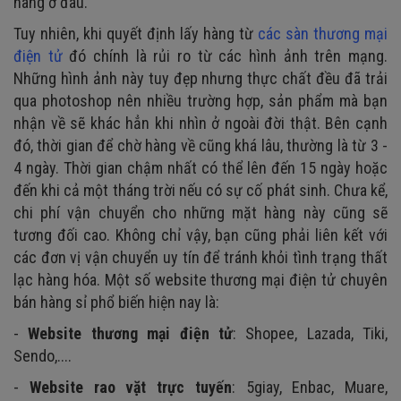
hàng ở đâu.
Tuy nhiên, khi quyết định lấy hàng từ
các sàn thương mại
điện tử
đó chính là rủi ro từ các hình ảnh trên mạng.
Những hình ảnh này tuy đẹp nhưng thực chất đều đã trải
qua photoshop nên nhiều trường hợp, sản phẩm mà bạn
nhận về sẽ khác hẳn khi nhìn ở ngoài đời thật. Bên cạnh
đó, thời gian để chờ hàng về cũng khá lâu, thường là từ 3 -
4 ngày. Thời gian chậm nhất có thể lên đến 15 ngày hoặc
đến khi cả một tháng trời nếu có sự cố phát sinh. Chưa kể,
chi phí vận chuyển cho những mặt hàng này cũng sẽ
tương đối cao. Không chỉ vậy, bạn cũng phải liên kết với
các đơn vị vận chuyển uy tín để tránh khỏi tình trạng thất
lạc hàng hóa. Một số website thương mại điện tử chuyên
bán hàng sỉ phổ biến hiện nay là:
-
Website thương mại điện tử
: Shopee, Lazada, Tiki,
Sendo,....
-
Website rao vặt trực tuyến
: 5giay, Enbac, Muare,