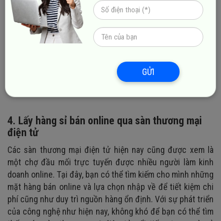
GỬI
4. Lấy hàng sỉ bán online qua sàn thương mại
điện tử
Các sàn thương mại điện tử hiện nay cũng được xem là
một chợ đầu mối trực tuyến được nhiều người làm kinh
doanh online. Tại đây, bạn có thể tìm kiếm cho mình những
mặt hàng bán online và lựa chọn nhập về để tiết kiệm chi
phí cũng như duy trì nguồn hàng ổn định. Với sự phát triển
của công nghệ như hiện nay, không khó để bạn có thể tìm