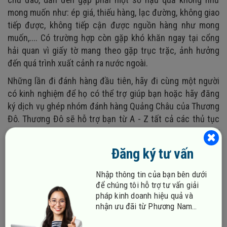
mong muốn như: ép giá, thiếu hàng, lạc đường, không giao
tiếp được, không tiếp cận được nguồn hàng như mong
muốn,.... Có trường hợp còn gặp khó khăn ngay tại cổng
hải quan vì giấy tờ mang theo gặp trục trặc, ảnh hưởng
đến quá trình xuất cảnh ra nước ngoài.
Những lần đi đánh hàng đầu tiên, hãy đi cùng một người
có kinh nghiệm để họ có thể trợ giúp bạn hoặc hãy đăng
ký dịch vụ ghép nhóm đánh hàng Quảng Châu của Thương
Đô. Thương Đô sẽ hỗ trợ bạn từ A - Z tất cả các thủ tục
như Visa, hộ chiếu, di chuyển, tìm nguồn hàng... cũng như
hướng dẫn, chia sẻ tất cả các kinh nghiệm tìm hàng, đánh
Đăng ký tư vấn
hàng giúp bạn yên tâm hơn.
Nhập thông tin của bạn bên dưới
để chúng tôi hỗ trợ tư vấn giải
pháp kinh doanh hiệu quả và
nhận ưu đãi từ Phương Nam
Vina!