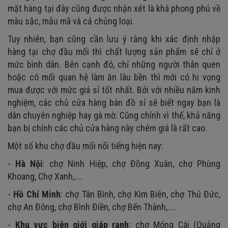
mặt hàng tại đây cũng được nhận xét là khá phong phú về
màu sắc, mẫu mã và cả chủng loại.
Tuy nhiên, bạn cũng cần lưu ý rằng khi xác định nhập
hàng tại chợ đầu mối thì chất lượng sản phẩm sẽ chỉ ở
mức bình dân. Bên cạnh đó, chỉ những người thân quen
hoặc có mối quan hệ làm ăn lâu bền thì mới có hi vọng
mua được với mức giá sỉ tốt nhất. Bởi với nhiều năm kinh
nghiệm, các chủ cửa hàng bán đồ sỉ sẽ biết ngay bạn là
dân chuyên nghiệp hay gà mờ. Cũng chính vì thế, khả năng
bạn bị chính các chủ cửa hàng này chém giá là rất cao.
Một số khu chợ đầu mối nổi tiếng hiện nay:
-
Hà Nội
: chợ Ninh Hiệp, chợ Đồng Xuân, chợ Phùng
Khoang, Chợ Xanh,....
-
Hồ Chí Minh
: chợ Tân Bình, chợ Kim Biên, chợ Thủ Đức,
chợ An Đông, chợ Bình Điền, chợ Bến Thành,....
-
Khu vực biên giới giáp ranh
: chợ Móng Cái (Quảng