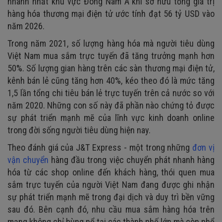
nhanh nhất khu vực Đông Nam Á khi sở hữu tổng giá trị
hàng hóa thương mại điện tử ước tính đạt 56 tỷ USD vào
năm 2026.
Trong năm 2021, số lượng hàng hóa mà người tiêu dùng
Việt Nam mua sắm trực tuyến đã tăng trưởng mạnh hơn
50%. Số lượng gian hàng trên các sàn thương mại điện tử,
kênh bán lẻ cũng tăng hơn 40%, kéo theo đó là mức tăng
1,5 lần tổng chi tiêu bán lẻ trực tuyến trên cả nước so với
năm 2020. Những con số này đã phần nào chứng tỏ được
sự phát triển mạnh mẽ của lĩnh vực kinh doanh online
trong đời sống người tiêu dùng hiện nay.
Theo đánh giá của J&T Express - một trong những
đơn vị
vận chuyển
hàng đầu trong việc chuyển phát nhanh hàng
hóa từ các shop online đến khách hàng, thói quen mua
sắm trực tuyến của người Việt Nam đang được ghi nhận
sự phát triển mạnh mẽ trong đại dịch và duy trì bền vững
sau đó. Bên cạnh đó, nhu cầu mua sắm hàng hóa trên
mạng không chỉ bùng nổ tại các thành phố lớn mà còn phổ