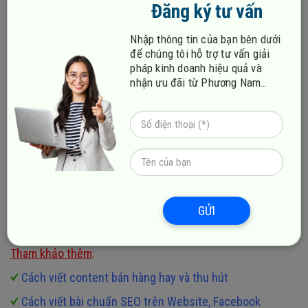
Đăng ký tư vấn
Nhập thông tin của bạn bên dưới
để chúng tôi hỗ trợ tư vấn giải
pháp kinh doanh hiệu quả và
nhận ưu đãi từ Phương Nam
Vina!
Thông qua những nội dung
mà đội ngũ Phương Nam Vina
chia sẻ ở trên, hi vọng các bạn đã có thêm cho mình nhiều
cách để
copy dữ liệu từ trang web không cho copy
.
Những phương pháp ở trên tuy đơn giản nhưng hứa hẹn
sẽ mang lại hiệu quả bất ngờ để bạn có thể áp dụng vào
GỬI
trong quá trình học tập và làm việc của mình. Chúc các
bạn thành công!
Tham khảo thêm
:
Cách viết content bán hàng hay và thu hút
Cách viết bài chuẩn SEO trên Website, Facebook