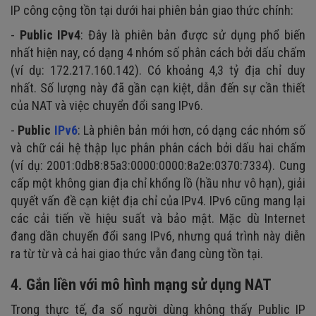
IP công cộng tồn tại dưới hai phiên bản giao thức chính:
-
Public IPv4
: Đây là phiên bản được sử dụng phổ biến
nhất hiện nay, có dạng 4 nhóm số phân cách bởi dấu chấm
(ví dụ: 172.217.160.142). Có khoảng 4,3 tỷ địa chỉ duy
nhất. Số lượng này đã gần cạn kiệt, dẫn đến sự cần thiết
của NAT và việc chuyển đổi sang IPv6.
-
Public
IPv6
: Là phiên bản mới hơn, có dạng các nhóm số
và chữ cái hệ thập lục phân phân cách bởi dấu hai chấm
(ví dụ: 2001:0db8:85a3:0000:0000:8a2e:0370:7334). Cung
cấp một không gian địa chỉ khổng lồ (hầu như vô hạn), giải
quyết vấn đề cạn kiệt địa chỉ của IPv4. IPv6 cũng mang lại
các cải tiến về hiệu suất và bảo mật. Mặc dù Internet
đang dần chuyển đổi sang IPv6, nhưng quá trình này diễn
ra từ từ và cả hai giao thức vẫn đang cùng tồn tại.
4. Gắn liền với mô hình mạng sử dụng NAT
Trong thực tế, đa số người dùng không thấy Public IP