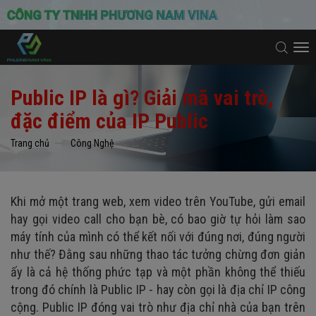
To
na
Public IP là gì? Giải mã vai trò,
đặc điểm của IP Public
Trang chủ
Công Nghệ
Khi mở một trang web, xem video trên YouTube, gửi email
hay gọi video call cho bạn bè, có bao giờ tự hỏi làm sao
máy tính của mình có thể kết nối với đúng nơi, đúng người
như thế? Đằng sau những thao tác tưởng chừng đơn giản
ấy là cả hệ thống phức tạp và một phần không thể thiếu
trong đó chính là Public IP - hay còn gọi là địa chỉ IP công
cộng. Public IP đóng vai trò như địa chỉ nhà của bạn trên