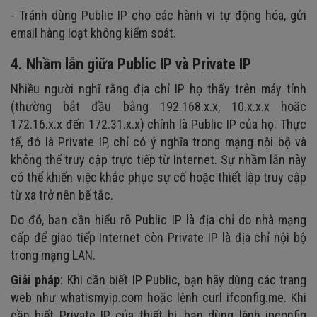
- Tránh dùng Public IP cho các hành vi tự động hóa, gửi
email hàng loạt không kiểm soát.
4. Nhầm lẫn giữa Public IP và Private IP
Nhiều người nghĩ rằng địa chỉ IP họ thấy trên máy tính
(thường bắt đầu bằng 192.168.x.x, 10.x.x.x hoặc
172.16.x.x đến 172.31.x.x) chính là Public IP của họ. Thực
tế, đó là Private IP, chỉ có ý nghĩa trong mạng nội bộ và
không thể truy cập trực tiếp từ Internet. Sự nhầm lẫn này
có thể khiến việc khắc phục sự cố hoặc thiết lập truy cập
từ xa trở nên bế tắc.
Do đó, bạn cần hiểu rõ Public IP là địa chỉ do nhà mạng
cấp để giao tiếp Internet còn Private IP là địa chỉ nội bộ
trong mạng LAN.
Giải pháp
: Khi cần biết IP Public, bạn hãy dùng các trang
web như whatismyip.com hoặc lệnh curl ifconfig.me. Khi
cần biết Private IP của thiết bị, bạn dùng lệnh ipconfig