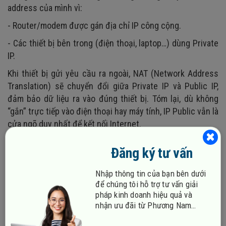
address của mình vì:
- Router/modem được gán địa chỉ IP công cộng.
- Các thiết bị bên trong (điện thoại, laptop…) dùng Private
IP.
Khi thiết bị gửi yêu cầu ra ngoài, NAT (Network Address
Translation) sẽ chuyển đổi giữa Private IP và Public IP,
đảm bảo dữ liệu ra vào đúng thiết bị. Tóm lại, dù không
“gắn” trực tiếp vào điện thoại hay máy tính, IP Public vẫn là
cửa ngõ duy nhất để kết nối Internet.
Đăng ký tư vấn
Nhập thông tin của bạn bên dưới
để chúng tôi hỗ trợ tư vấn giải
pháp kinh doanh hiệu quả và
nhận ưu đãi từ Phương Nam
Vina!