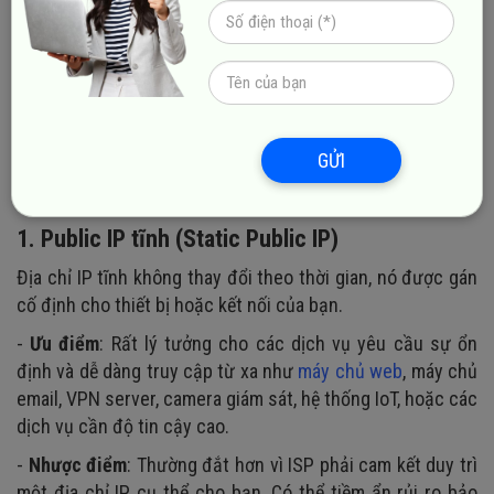
Phân loại Public IP address
GỬI
Public IP có thể được phân loại thành hai dạng chính dựa
trên cách chúng được gán và duy trì:
1. Public IP tĩnh (Static Public IP)
Địa chỉ IP tĩnh không thay đổi theo thời gian, nó được gán
cố định cho thiết bị hoặc kết nối của bạn.
-
Ưu điểm
: Rất lý tưởng cho các dịch vụ yêu cầu sự ổn
định và dễ dàng truy cập từ xa như
máy chủ web
, máy chủ
email, VPN server, camera giám sát, hệ thống IoT, hoặc các
dịch vụ cần độ tin cậy cao.
-
Nhược điểm
: Thường đắt hơn vì ISP phải cam kết duy trì
một địa chỉ IP cụ thể cho bạn. Có thể tiềm ẩn rủi ro bảo