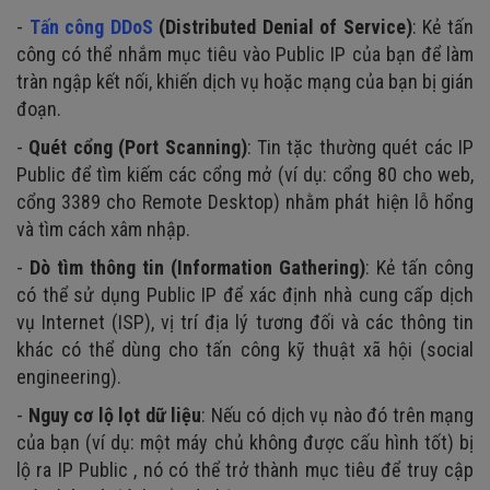
-
Tấn công DDoS
(Distributed Denial of Service)
: Kẻ tấn
công có thể nhắm mục tiêu vào Public IP của bạn để làm
tràn ngập kết nối, khiến dịch vụ hoặc mạng của bạn bị gián
đoạn.
-
Quét cổng (Port Scanning)
: Tin tặc thường quét các IP
Public để tìm kiếm các cổng mở (ví dụ: cổng 80 cho web,
cổng 3389 cho Remote Desktop) nhằm phát hiện lỗ hổng
và tìm cách xâm nhập.
-
Dò tìm thông tin (Information Gathering)
: Kẻ tấn công
có thể sử dụng Public IP để xác định nhà cung cấp dịch
vụ Internet (ISP), vị trí địa lý tương đối và các thông tin
khác có thể dùng cho tấn công kỹ thuật xã hội (social
engineering).
-
Nguy cơ lộ lọt dữ liệu
: Nếu có dịch vụ nào đó trên mạng
của bạn (ví dụ: một máy chủ không được cấu hình tốt) bị
lộ ra IP Public , nó có thể trở thành mục tiêu để truy cập