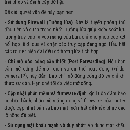
trái phép và đánh cắp dữ liệu.
Để giải quyết vấn đề này, bạn nên:
-
Sử dụng Firewall (Tường lửa)
: Đây là tuyến phòng thủ
đầu tiên và quan trọng nhất. Tường lửa giúp kiểm soát lưu
lượng truy cập ra vào mạng của bạn, chỉ cho phép các kết
nối hợp lệ đi qua và chặn các truy cập đáng ngờ. Hầu hết
các router hiện đại đều có tường lửa tích hợp.
-
Chỉ mở các cổng cần thiết (Port Forwarding)
: Nếu bạn
cần mở cổng để một dịch vụ cụ thể hoạt động (ví dụ:
camera IP), hãy đảm bảo chỉ mở đúng cổng đó và chỉ khi
thực sự cần. Hạn chế tối đa việc mở cổng.
-
Cập nhật phần mềm và firmware định kỳ
: Luôn đảm bảo
hệ điều hành, phần mềm ứng dụng và firmware của router
được cập nhật bản vá bảo mật mới nhất để khắc phục các
lỗ hổng đã biết.
-
Sử dụng mật khẩu mạnh và duy nhất
: Áp dụng mật khẩu