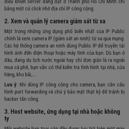
điều khiển server đang đặt ở Thành phố Hồ Chí Minh chỉ
bằng một cú click nhờ địa chỉ IP công cộng.
2. Xem và quản lý camera giám sát từ xa
Một trong những ứng dụng phổ biến nhất của IP Public
chính là xem camera IP (giám sát an ninh) từ xa qua mạng.
Các hệ thống camera an ninh dùng Public IP để truyền tải
hình ảnh đến điện thoại hoặc máy tính của bạn. Dù bạn ở
đâu, đang du lịch nước ngoài hay chỉ đơn giản là ra ngoài
mua cà phê, bạn vẫn có thể kiểm tra tình hình tại nhà, cửa
hàng, kho bãi,….
Lưu ý
: Khi dùng IP công cộng cho camera, bạn cần cấu
hình port forwarding và chú ý bảo mật thật kỹ để tránh bị
hacker tấn công.
3. Host website, ứng dụng tại nhà hoặc không
ty
Mỗi website bạn truy cập đều được lưu trữ trên một máy