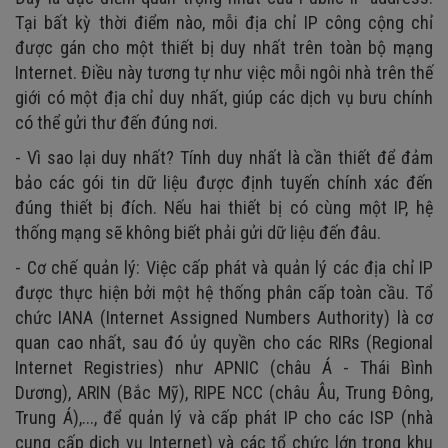
Tại bất kỳ thời điểm nào, mỗi địa chỉ IP công cộng chỉ
được gán cho một thiết bị duy nhất trên toàn bộ mạng
Internet. Điều này tương tự như việc mỗi ngôi nhà trên thế
giới có một địa chỉ duy nhất, giúp các dịch vụ bưu chính
có thể gửi thư đến đúng nơi.
- Vì sao lại duy nhất? Tính duy nhất là cần thiết để đảm
bảo các gói tin dữ liệu được định tuyến chính xác đến
đúng thiết bị đích. Nếu hai thiết bị có cùng một IP, hệ
thống mạng sẽ không biết phải gửi dữ liệu đến đâu.
- Cơ chế quản lý: Việc cấp phát và quản lý các địa chỉ IP
được thực hiện bởi một hệ thống phân cấp toàn cầu. Tổ
chức IANA (Internet Assigned Numbers Authority) là cơ
quan cao nhất, sau đó ủy quyền cho các RIRs (Regional
Internet Registries) như APNIC (châu Á - Thái Bình
Dương), ARIN (Bắc Mỹ), RIPE NCC (châu Âu, Trung Đông,
Trung Á),..., để quản lý và cấp phát IP cho các ISP (nhà
cung cấp dịch vụ Internet) và các tổ chức lớn trong khu