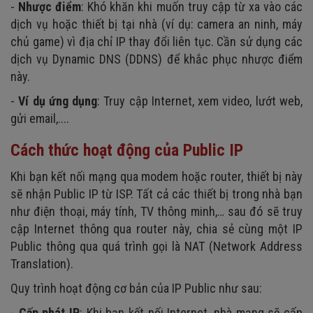
-
Nhược điểm
: Khó khăn khi muốn truy cập từ xa vào các
dịch vụ hoặc thiết bị tại nhà (ví dụ: camera an ninh, máy
chủ game) vì địa chỉ IP thay đổi liên tục. Cần sử dụng các
dịch vụ Dynamic DNS (DDNS) để khắc phục nhược điểm
này.
-
Ví dụ ứng dụng
: Truy cập Internet, xem video, lướt web,
gửi email,....
Cách thức hoạt động của Public IP
Khi bạn kết nối mạng qua modem hoặc router, thiết bị này
sẽ nhận Public IP từ ISP. Tất cả các thiết bị trong nhà bạn
như điện thoại, máy tính, TV thông minh,… sau đó sẽ truy
cập Internet thông qua router này, chia sẻ cùng một IP
Public thông qua quá trình gọi là NAT (Network Address
Translation).
Quy trình hoạt động cơ bản của IP Public như sau:
-
Cấp phát IP
: Khi bạn kết nối Internet, nhà mạng sẽ cấp