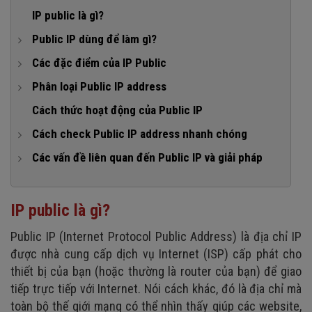
IP public là gì?
Public IP dùng để làm gì?
1. Truy cập và điều khiển thiết bị từ xa
Các đặc điểm của IP Public
2. Xem và quản lý camera giám sát từ xa
1. Tính duy nhất trên toàn cầu
Phân loại Public IP address
3. Host website, ứng dụng tại nhà hoặc không ty
2. Khả năng định tuyến (Routable)
1. Public IP tĩnh (Static Public IP)
Cách thức hoạt động của Public IP
4. Tạo máy chủ game (Game server)
3. Phụ thuộc vào giao thức IPv4 hoặc IPv6
2. Public IP động (Dynamic Public IP)
Cách check Public IP address nhanh chóng
5. Truy cập hệ thống lưu trữ (NAS/FTP/WebDAV) từ xa
4. Gắn liền với mô hình mạng sử dụng NAT
1. Các công cụ trực tuyến
Các vấn đề liên quan đến Public IP và giải pháp
6. Quản lý hệ thống mạng, giám sát hoạt động từ xa
2. Kiểm tra qua Command Prompt/Terminal
1. Vấn đề bảo mật
7. Kết nối hệ thống giữa các chi nhánh, doanh nghiệp
2. Thay đổi Public IP động
IP public là gì?
3. Public IP bị block, blacklist hoặc giới hạn truy cập
Public IP (Internet Protocol Public Address) là địa chỉ IP
4. Nhầm lẫn giữa Public IP và Private IP
được nhà cung cấp dịch vụ Internet (ISP) cấp phát cho
5. Cấu hình truy cập từ xa phức tạp
thiết bị của bạn (hoặc thường là router của bạn) để giao
tiếp trực tiếp với Internet. Nói cách khác, đó là địa chỉ mà
toàn bộ thế giới mạng có thể nhìn thấy giúp các website,