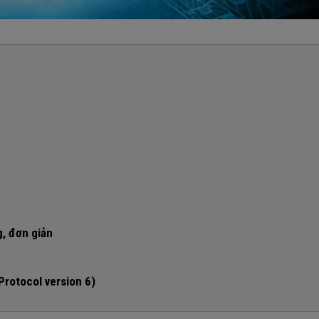
g, đơn giản
 IPv6 hay chưa?
Protocol version 6)