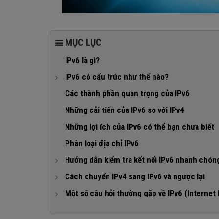
MỤC LỤC
IPv6 là gì?
IPv6 có cấu trúc như thế nào?
1. Cấu trúc của IPv6
Các thành phần quan trọng của IPv6
2. Cấu trúc của Address Prefixes
Những cải tiến của IPv6 so với IPv4
Những lợi ích của IPv6 có thể bạn chưa biết
Phân loại địa chỉ IPv6
Hướng dẫn kiểm tra kết nối IPv6 nhanh chón
1. Hướng dẫn kiểm tra IPv6 của nhà mạng
Cách chuyển IPv4 sang IPv6 và ngược lại
2. Cách kiểm tra máy tính của bạn đã sẵn sàng với
1. Cách chuyển IPv4 sang IPv6
Một số câu hỏi thường gặp về IPv6 (Internet 
Chuyển IPv4 sang IPv6 theo cách thủ công
1. Khi nào chúng ta cần sử dụng IPv6?