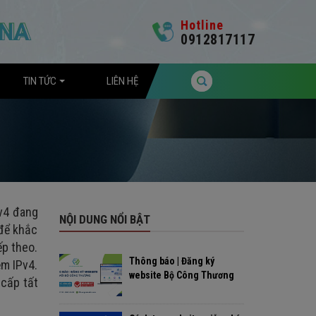
Hotline
0912817117
TIN TỨC
LIÊN HỆ
Pv4 đang
NỘI DUNG NỔI BẬT
 để khắc
ếp theo.
Thông báo | Đăng ký
ệm IPv4.
website Bộ Công Thương
 cấp tất