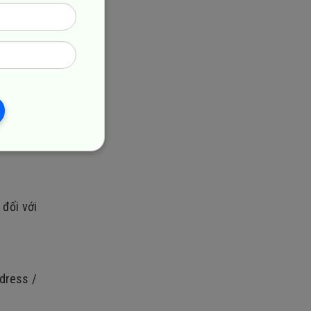
ợc phân
 đối với
ddress /