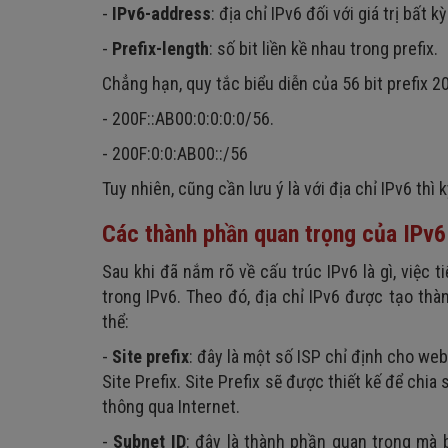
-
IPv6-address
: địa chỉ IPv6 đối với giá trị bất kỳ
-
Prefix-length
: số bit liền kề nhau trong prefix.
Chẳng hạn, quy tắc biểu diễn của 56 bit prefix 
- 200F::AB00:0:0:0:0/56.
- 200F:0:0:AB00::/56
Tuy nhiên, cũng cần lưu ý là với địa chỉ IPv6 thì
Các thành phần quan trọng của IPv6
Sau khi đã nắm rõ về cấu trúc IPv6 là gì, việc 
trong IPv6. Theo đó, địa chỉ IPv6 được tạo thàn
thể:
-
Site prefix
: đây là một số ISP chỉ định cho web
Site Prefix. Site Prefix sẽ được thiết kế để ch
thông qua Internet.
-
Subnet ID
: đây là thành phần quan trọng mà 