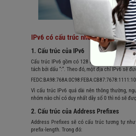
IPv6 có cấu trúc như thế nào?
1. Cấu trúc của IPv6
Cấu trúc IPv6 gồm có 128 bit và được phân th
tách bởi dấu “:”. Theo đó, một địa chỉ IPv6 sẽ đ
FEDC:BA98:768A:0C98:FEBA:CB87:7678:1111:10
Vì cấu trúc IPv6 quá dài nên thông thường, ng
nhóm nào chỉ có duy nhất dãy số 0 thì nó sẽ được
2. Cấu trúc của Address Prefixes
Address Prefixes sẽ có cấu trúc tương tự như c
prefix-length. Trong đó: