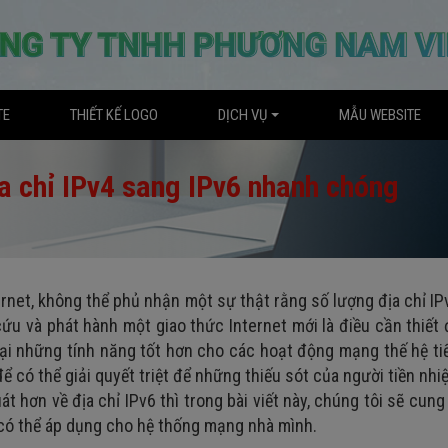
TE
THIẾT KẾ LOGO
DỊCH VỤ
MẪU WEBSITE
ịa chỉ IPv4 sang IPv6 nhanh chóng
ternet, không thể phủ nhận một sự thật rằng số lượng địa chỉ I
 cứu và phát hành một giao thức Internet mới là điều cần thiết
ại những tính năng tốt hơn cho các hoạt động mạng thế hệ ti
ể có thể giải quyết triệt để những thiếu sót của người tiền nhi
át hơn về địa chỉ IPv6 thì trong bài viết này, chúng tôi sẽ cung
 có thể áp dụng cho hệ thống mạng nhà mình.