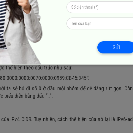
GỬI
ành 8 nhóm khác nhau. Trong đó, mỗi nhóm sẽ có 16 bit và đư
ược thể hiện theo cấu trúc như sau:
80:0000:0000:0070:0000:0989:CB45:345F.
ười ta sẽ bỏ đi số 0 ở đầu mỗi nhóm để dễ dàng rút gọn. Còn
 biểu diễn bằng dấu “::”.
ủa IPv4 CIDR. Tuy nhiên, cách thể hiện của nó lại là IPv6-a