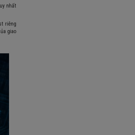
uy nhất
t riêng
của giao