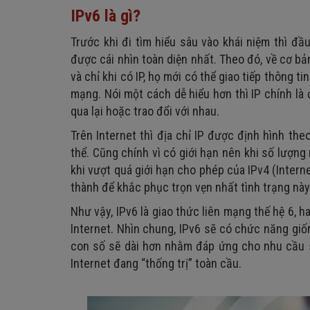
Chuyển IPv4 sang IPv6 bằng phương thức trực
2. IPv6 có nhanh hơn IPv4 không?
IPv6 là gì?
2. Cách chuyển IPv6 sang IPv4
3. Không gian địa chỉ IPv6 có bao nhiêu bit?
Trước khi đi tìm hiểu sâu vào khái niệm thì đầ
Chuyển IPv6 sang IPv4 thủ công
4. Có nên chuyển sang IPv6 không?
được cái nhìn toàn diện nhất. Theo đó, về cơ bản
Chuyển IPv6 sang IPv4 trực tiếp
5. Làm sao để bảo vệ được địa chỉ IP của mình?
và chỉ khi có IP, họ mới có thể giao tiếp thông 
mạng. Nói một cách dễ hiểu hơn thì IP chính là 
qua lại hoặc trao đổi với nhau.
Trên Internet thì địa chỉ IP được định hình th
thể. Cũng chính vì có giới hạn nên khi số lượng
khi vượt quá giới hạn cho phép của IPv4 (Interne
thành để khắc phục trọn vẹn nhất tình trạng này
Như vậy, IPv6 là giao thức liên mạng thế hệ 6, 
Internet.
Nhìn chung, IPv6 sẽ có chức năng giốn
con số sẽ dài hơn nhằm đáp ứng cho nhu cầu 
Internet đang “thống trị” toàn cầu.