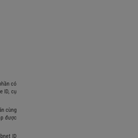
 phần có
e ID, cụ
gán cùng
cập được
ubnet ID