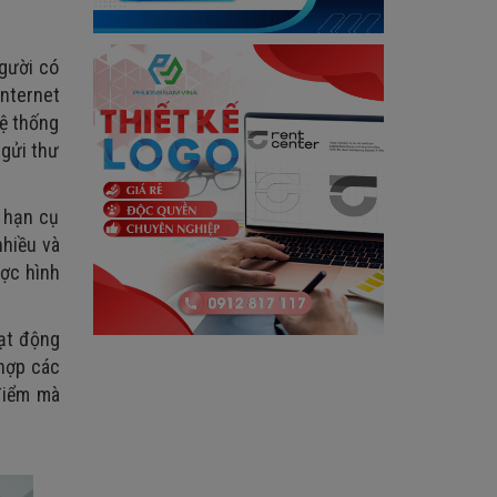
người có
Internet
hệ thống
 gửi thư
i hạn cụ
nhiều và
ược hình
oạt động
 hợp các
điểm mà