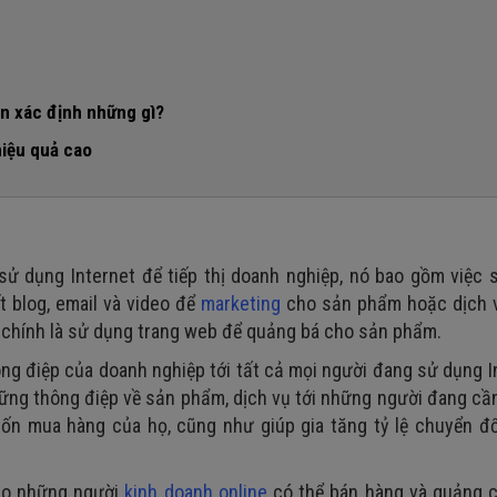
n xác định những gì?
hiệu quả cao
g cụ tìm kiếm
là gì?
)
sử dụng Internet để tiếp thị doanh nghiệp, nó bao gồm việc 
g)
t blog, email và video để
marketing
cho sản phẩm hoặc dịch v
e
àng tiềm năng
 chính là sử dụng trang web để quảng bá cho sản phẩm.
ng điệp của doanh nghiệp tới tất cả mọi người đang sử dụng I
ững thông điệp về sản phẩm, dịch vụ tới những người đang cầ
n mua hàng của họ, cũng như giúp gia tăng tỷ lệ chuyển đổ
cho những người
kinh doanh online
có thể bán hàng và quảng c