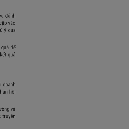
và đánh
 cập vào
hú ý của
.
u quả để
 kết quả
ối doanh
hản hồi
rường và
c truyền