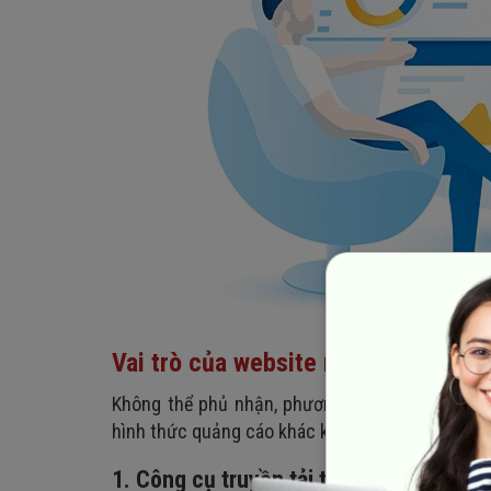
Vai trò của website marketing onlin
Không thể phủ nhận, phương thức marketing we
hình thức quảng cáo khác không làm được.
1. Công cụ truyền tải thông điệp cho d