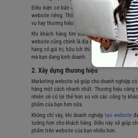
Điều kiện cơ bản để một chiến lược về
marketi
website riêng. Thông qua trang web, doanh ngh
vụ hay thương hiệu mà mình đang cung cấp trên 
Khi khách hàng tìm kiếm thông tin, ngoài việc
website cũng chính là địa chỉ được nhiều người
hàng có giá trị, hữu ích thì website sẽ càng đ
mà bạn đang kinh doanh.
2. Xây dựng thương hiệu
Marketing website sẽ giúp cho doanh nghiệp có 
hàng một cách nhanh nhất. Thương hiệu càng n
nhiên sẽ có lợi thế hơn so với các công ty kh
phẩm của bạn hơn nữa.
Không chỉ vậy, khi doanh nghiệp
tạo website
đẹ
tưởng hơn cho khách hàng. Điều này sẽ giúp c
phẩm trên website của bạn nhiều hơn.