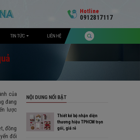
Hotline
0912817117
TIN TỨC
LIÊN HỆ
quả
ành của
NỘI DUNG NỔI BẬT
ng đang
ến lược
Thiết kế bộ nhận diện
thương hiệu TPHCM trọn
et, đồng
gói, giá rẻ
uyển đổi