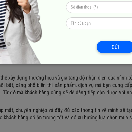
ng digital
có thể thành công chính là doanh nghiệp cần phải
iệp hoàn toàn có thể cho đăng tải những nội dung về sản ph
thị trường.
 tìm hiểu qua mạng xã hội, quảng cáo, kênh quảng cáo, email
 quan tâm nhất. Nếu nội dung, thông điệp mà bạn truyền tải đ
GỬI
ược nhiều người đánh giá cao, cũng như tin tưởng về sản phẩm,
thể xây dựng thương hiệu và gia tăng độ nhận diện của mình t
ổi bật, càng phổ biến thì sản phẩm, dịch vụ mà bạn cung cấ
ác. Từ đó mà khách hàng cũng sẽ dễ dàng tiếp cận được với n
p mắt, chuyên nghiệp và đầy đủ các thông tin về mình sẽ tạo
ho khách hàng có ấn tượng tốt và có xu hướng lựa chọn mua 