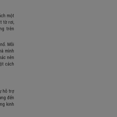
sách một
 tờ rơi,
ing trên
 nổ. Mỗi
mà mình
khác nên
một cách
ự hỗ trợ
mang đến
ộng kinh