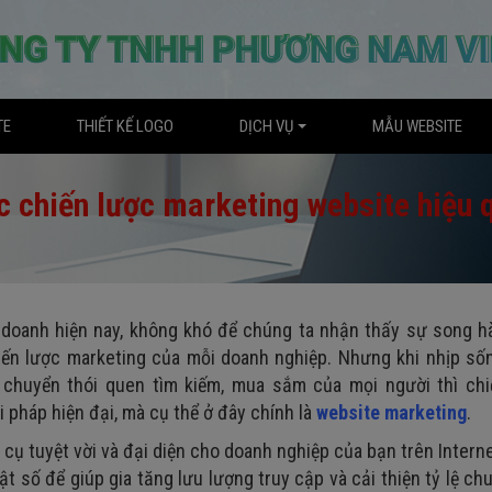
TE
THIẾT KẾ LOGO
DỊCH VỤ
MẪU WEBSITE
c chiến lược marketing website hiệu 
h doanh hiện nay, không khó để chúng ta nhận thấy sự song h
hiến lược marketing của mỗi doanh nghiệp. Nhưng khi nhịp số
 chuyển thói quen tìm kiếm, mua sắm của mọi người thì chi
 pháp hiện đại, mà cụ thể ở đây chính là
website marketing
.
 cụ tuyệt vời và đại diện cho doanh nghiệp của bạn trên Intern
ật số để giúp gia tăng lưu lượng truy cập và cải thiện tỷ lệ ch