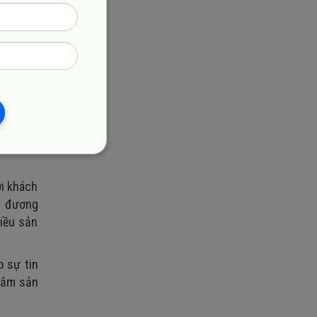
 có một
ẩm, dịch
,... thì
ến khách
 dịch vụ
ới khách
p đương
hiều sản
 sự tin
sắm sản