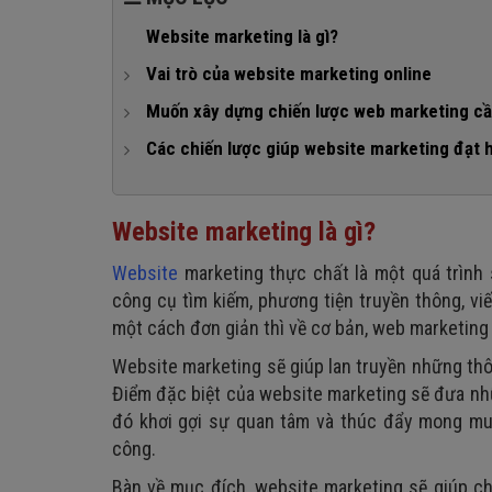
Website marketing là gì?
Vai trò của website marketing online
1. Công cụ truyền tải thông điệp cho doanh nghiệp
Muốn xây dựng chiến lược web marketing cầ
2. Xây dựng thương hiệu
1. Đối tượng mục tiêu của bạn là ai?
Các chiến lược giúp website marketing đạt 
3. Quyết định thứ hạng của doanh nghiệp trên côn
2. Đối thủ đang cạnh tranh với bạn như thế nào?
1. Tối ưu website với các công cụ tìm kiếm (SEO)
4. Gia tăng phạm vi tiếp cận khách hàng tiềm năng
3. Mục tiêu chiến lược marketing website của bạn 
2. Nội dung thu hút, chất lượng (content marketing
Website marketing là gì?
5. Tiết kiệm chi phí
Tăng độ nhận diện website của thương hiệu
3. Quảng cáo trực tuyến (Google adwords)
Website
marketing thực chất là một quá trình 
6. Cải thiện doanh số và tăng doanh thu
Tăng sự yêu thích của khách hàng với website
4. Kết nối cộng đồng mạng xã hội (social marketin
công cụ tìm kiếm, phương tiện truyền thông, viế
Tăng doanh thu từ những đơn hàng trên websit
5. Kết hợp email marketing để "chạm" tới khách h
một cách đơn giản thì về cơ bản, web marketing
Website marketing sẽ giúp lan truyền những thô
Điểm đặc biệt của website marketing sẽ đưa nh
đó khơi gợi sự quan tâm và thúc đẩy mong muố
công.
Bàn về mục đích, website marketing sẽ giúp 