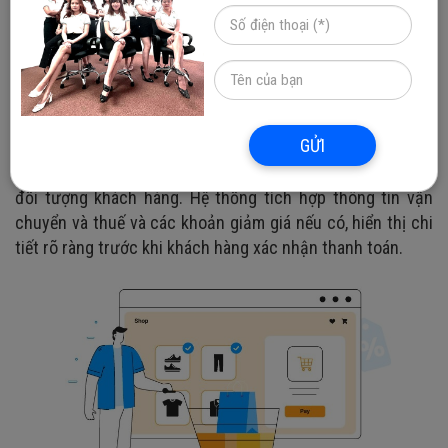
chuyển và thanh toán để hoàn tất giao dịch. Quá trình
thanh toán cần được chia thành các bước hợp lý (ví dụ:
thông tin vận chuyển, lựa chọn phương thức thanh toán,
xác nhận đơn hàng) để giảm thiểu số lần khách hàng bị rối
và từ bỏ giao dịch. Tính năng tùy chọn thanh toán linh
GỬI
hoạt hỗ trợ đăng ký tài khoản và mua hàng dưới dạng khác
(guest checkout) nhằm tạo điều kiện thuận lợi cho mọi
đối tượng khách hàng. Hệ thống tích hợp thông tin vận
chuyển và thuế và các khoản giảm giá nếu có, hiển thị chi
tiết rõ ràng trước khi khách hàng xác nhận thanh toán.