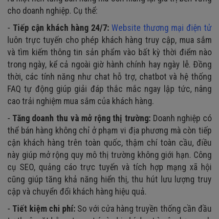
7. Thiết kế website thương mại điện tử tối ưu SEO
cho doanh nghiệp. Cụ thể:
8. Website bảo mật cao
-
Tiếp cận khách hàng 24/7:
Website thương mại điện tử
9. Khả năng mở rộng, tích hợp
luôn trực tuyến cho phép khách hàng truy cập, mua sắm
và tìm kiếm thông tin sản phẩm vào bất kỳ thời điểm nào
trong ngày, kể cả ngoài giờ hành chính hay ngày lễ. Đồng
thời, các tính năng như chat hỗ trợ, chatbot và hệ thống
FAQ tự động giúp giải đáp thắc mắc ngay lập tức, nâng
cao trải nghiệm mua sắm của khách hàng.
-
Tăng doanh thu và mở rộng thị trường:
Doanh nghiệp có
thể bán hàng không chỉ ở phạm vi địa phương mà còn tiếp
cận khách hàng trên toàn quốc, thậm chí toàn cầu, điều
này giúp mở rộng quy mô thị trường không giới hạn. Công
cụ SEO, quảng cáo trực tuyến và tích hợp mạng xã hội
cũng giúp tăng khả năng hiển thị, thu hút lưu lượng truy
cập và chuyển đổi khách hàng hiệu quả.
-
Tiết kiệm chi phí:
So với cửa hàng truyền thống cần đầu