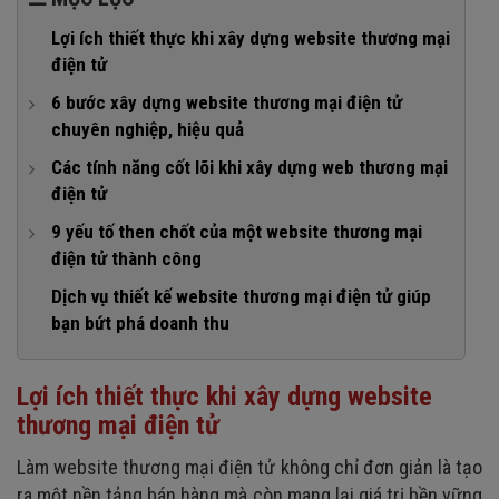
Lợi ích thiết thực khi xây dựng website thương mại
điện tử
6 bước xây dựng website thương mại điện tử
chuyên nghiệp, hiệu quả
Bước 1: Nghiên cứu và lập kế hoạch
Các tính năng cốt lõi khi xây dựng web thương mại
điện tử
Bước 2: Lựa chọn nền tảng và công nghệ thiết kế
1. Danh mục sản phẩm (Product Catalog)
9 yếu tố then chốt của một website thương mại
Bước 3: Lựa chọn hosting và domain
điện tử thành công
2. Giỏ hàng (Shopping Cart)
Bước 4: Thiết kế giao diện và trải nghiệm người dùng
1. Cấu trúc website rõ ràng, điều hướng trực quan
Dịch vụ thiết kế website thương mại điện tử giúp
3. Quá trình thanh toán (Checkout Process)
Bước 5: Lập trình web và phát triển các tính năng
bạn bứt phá doanh thu
2. Thiết kế web thương mại điện tử chuẩn responsive
4. Cổng thanh toán an toàn (Payment Gateway)
Bước 6: Kiểm thử và tối ưu website
3. Hiệu suất cao, tốc độ tải trang nhanh
5. Quản lý đơn hàng (Order Management)
Bước 6: Ra mắt và quảng bá website
Lợi ích thiết thực khi xây dựng website
4. Khả năng tìm kiếm sản phẩm hiệu quả
thương mại điện tử
5. Hình ảnh và nội dung hấp dẫn
Làm website thương mại điện tử không chỉ đơn giản là tạo
6. Quy trình thanh toán tiện lợi và an toàn
ra một nền tảng bán hàng mà còn mang lại giá trị bền vững