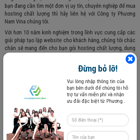
bạn đang cần tìm một đơn vị uy tín, chuyên nghiệp để mua
hosting chất lượng thì hãy liên hệ với Công ty Phương
Nam Vina chúng tôi.
Với hơn 10 năm kinh nghiệm trong lĩnh vực cung cấp các
giải pháp tạo lập website cho khách hàng, chúng tôi chắc
chắn sẽ mang đến cho bạn gói hosting chất lượng, dung
lượng lớn, tốc độ xử lý nhanh, lưu trữ được nhiều dữ liệu
với mức giá phù hợp. Liên hệ ngay với đội ngũ nhân viên
Đừng bỏ lỡ!
hỗ trợ của Phương Nam Vina hoặc gọi số
hotline:
0912817117
,
0915101017
để được tư vấn thông
Vui lòng nhập thông tin của
tin chi tiết.
Tham khảo chi tiết
bảng giá dịch vụ hosting
bạn bên dưới để chúng tôi hỗ
trợ tư vấn miễn phí và nhận
của Công ty Phương Nam Vina cung cấp.
Xin cảm ơn!
ưu đãi đặc biệt từ Phương
Tham khảo thêm
:
Nam Vina!
Chi phí duy trì website hàng năm bao nhiêu tiền?
Tên miền là gì? Khái niệm Domain name, Subdomain
Chứng chỉ bảo mật SSL là gì? Cách cài đặt SSL cho