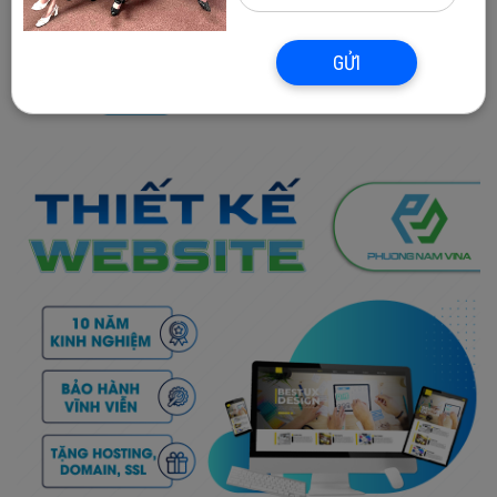
website
GỬI
CHỦ ĐỀ:
website