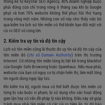
thống kê từ KeyStar SEO Agency, 40% doanh nghiệp buộc
phải đóng cửa chỉ trong vòng 6 tháng sau khi bị Google
phạt và hơn 70% website không thể phục hồi thứ hạng
trong vòng một năm. Những con số này cho thấy việc bỏ
qua kiểm tra lịch sử tên miền có thể khiến bạn đối mặt với
rủi ro SEO vô cùng lớn.
2. Kiểm tra uy tín và độ tin cậy
Lịch sử tên miền cũng là thước đo uy tín và độ tin cậy của
tên miền đó (
chỉ số Domain Authority
) trên thị trường
Internet. Có những tên miền từng bị liệt kê trong blacklist
của Google Safe Browsing hoặc Spamhaus. Nếu mua phải,
website của bạn có nguy cơ bị chặn hiển thị, làm mất lòng
tin người dùng ngay lập tức.
Khi kiểm tra kỹ, người mua có thể biết được tên miền có
từng bị cáo buộc vi phạm, bị sử dụng cho các hoạt động
gian lận hay có vấn đề pháp lý nào không. Điều này sẽ giúp
tránh mua phải tên miền có các rủi ro tiềm ẩn, từ đó bảo