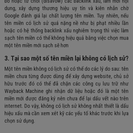
bỏ hoặc từ chối (disavow) các backlink xấu, làm mới nội
dung, xây dựng thương hiệu uy tín và kiên nhẫn chờ
Google đánh giá lại chất lượng tên miền. Tuy nhiên, nếu
tên miền có lịch sử quá nặng nề như bị phạt nhiều lần
hoặc có hệ thống backlink xấu nghiêm trọng thì việc làm
sạch tên miền có thể không hiệu quả bằng việc chọn mua
một tên miền mới sạch sẽ hơn
3. Tại sao một số tên miền lại không có lịch sử?
Một tên miền không có lịch sử có thể do các lý do sau: tên
miền chưa từng được dùng để xây dựng website, chủ sở
hữu trước đó có thể đã chặn các công cụ lưu trữ như
Wayback Machine ghi nhận dữ liệu hoặc đó là một tên
miền mới được đăng ký nên chưa để lại dấu vết nào trên
internet. Do vậy, không có lịch sử không nhất thiết là dấu
hiệu xấu mà cần xem xét kỹ các yếu tố khác trước khi lựa
chọn sử dụng.