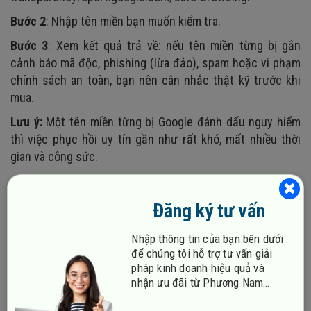
Bước 2
: Nhập tên miền bạn muốn kiểm tra.
Bước 3
: Xem kết quả trả về: nếu tên miền từng bị gắn
cảnh báo mã độc, phishing (lừa đảo), spam hoặc vi phạm
chính sách an toàn, bạn nên cân nhắc thật kỹ trước khi
mua.
Lưu ý:
Một tên miền từng bị Google đánh dấu nguy hiểm
thì việc phục hồi uy tín gần như rất khó, mất nhiều thời
gian và công sức.
Đăng ký tư vấn
Nhập thông tin của bạn bên dưới
để chúng tôi hỗ trợ tư vấn giải
pháp kinh doanh hiệu quả và
nhận ưu đãi từ Phương Nam
Vina!