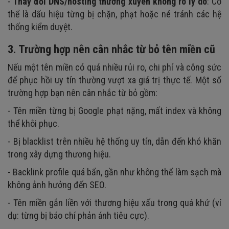
-
Thay đổi DNS/hosting thường xuyên không rõ lý do
: Có
thể là dấu hiệu từng bị chặn, phạt hoặc né tránh các hệ
thống kiểm duyệt.
3. Trường hợp nên cân nhắc từ bỏ tên miền cũ
Nếu một tên miền có quá nhiều rủi ro, chi phí và công sức
để phục hồi uy tín thường vượt xa giá trị thực tế. Một số
trường hợp bạn nên cân nhắc từ bỏ gồm:
- Tên miền từng bị Google phạt nặng, mất index và không
thể khôi phục.
- Bị blacklist trên nhiều hệ thống uy tín, dẫn đến khó khăn
trong xây dựng thương hiệu.
- Backlink profile quá bẩn, gần như không thể làm sạch mà
không ảnh hưởng đến SEO.
- Tên miền gắn liền với thương hiệu xấu trong quá khứ (ví
dụ: từng bị báo chí phản ánh tiêu cực).