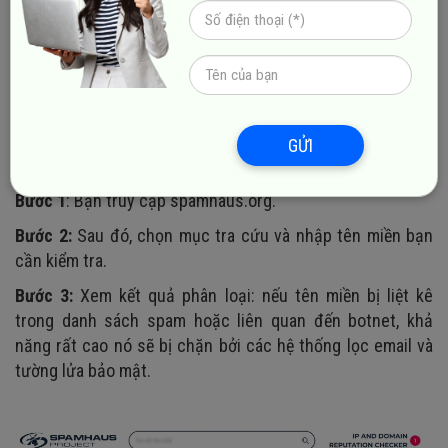
Spamhaus
Spamhaus là tổ chức quốc tế chuyên giám sát và cung
cấp dữ liệu về spam, botnet và các mối đe dọa an ninh
mạng. Đây là nguồn kiểm tra uy tín được nhiều hệ thống
email và nhà mạng tham chiếu.
GỬI
Cách thực hiện:
Bước 1
: Bạn truy cập spamhaus.org.
Bước 2:
Sau đó, chọn mục tra cứu và nhập tên miền bạn
cần kiểm tra.
Bước 3:
Xem kết quả phân loại: nếu tên miền bị liệt kê
trong danh sách spam hoặc liên quan đến botnet, khả
năng rất cao nó sẽ bị chặn bởi các hệ thống lọc email và
tường lửa bảo mật.