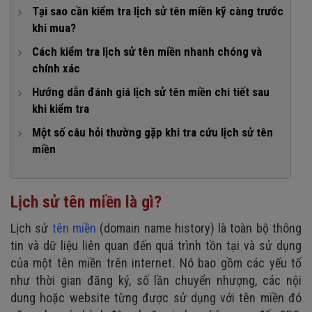
Tại sao cần kiểm tra lịch sử tên miền kỹ càng trước
khi mua?
1. Tránh rủi ro về SEO
Cách kiểm tra lịch sử tên miền nhanh chóng và
chính xác
2. Kiểm tra uy tín và độ tin cậy
1. Kiểm tra lịch sử tên miền thông qua dữ liệu Whois
Hướng dẫn đánh giá lịch sử tên miền chi tiết sau
3. Bảo vệ uy tín thương hiệu
khi kiểm tra
2. Dùng công cụ check lịch sử tên miền chuyên dụng
4. Định giá tên miền chính xác
Wayback Machine
1. Dấu hiệu của một tên miền có lịch sử đáng tin cậy
Một số câu hỏi thường gặp khi tra cứu lịch sử tên
miền
3. Kiểm tra tên miền có trong Blacklist hay không?
2. Dấu hiệu cho thấy tên miền tiềm ẩn rủi ro
1. Dữ liệu lịch sử tên miền có chính xác 100% không?
Google Transparency Report
3. Trường hợp nên cân nhắc từ bỏ tên miền cũ
2. Có thể làm sạch tên miền có lịch sử xấu không?
Spamhaus
Lịch sử tên miền là gì?
3. Tại sao một số tên miền lại không có lịch sử?
4. Phân tích hồ sơ SEO và backlink
Lịch sử
tên miền
(domain name history) là toàn bộ thông
5. Kiểm tra lịch sử DNS và hosting
tin và dữ liệu liên quan đến quá trình tồn tại và sử dụng
của một tên miền trên internet. Nó bao gồm các yếu tố
6. Kết hợp Google Search
như thời gian đăng ký, số lần chuyển nhượng, các nội
dung hoặc website từng được sử dụng với tên miền đó