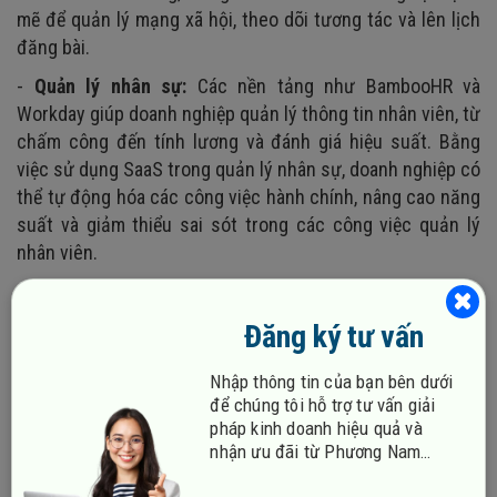
mẽ để quản lý mạng xã hội, theo dõi tương tác và lên lịch
đăng bài.
-
Quản lý nhân sự:
Các nền tảng như BambooHR và
Workday giúp doanh nghiệp quản lý thông tin nhân viên, từ
chấm công đến tính lương và đánh giá hiệu suất. Bằng
việc sử dụng SaaS trong quản lý nhân sự, doanh nghiệp có
thể tự động hóa các công việc hành chính, nâng cao năng
suất và giảm thiểu sai sót trong các công việc quản lý
nhân viên.
Đăng ký tư vấn
Nhập thông tin của bạn bên dưới
để chúng tôi hỗ trợ tư vấn giải
pháp kinh doanh hiệu quả và
nhận ưu đãi từ Phương Nam
Vina!