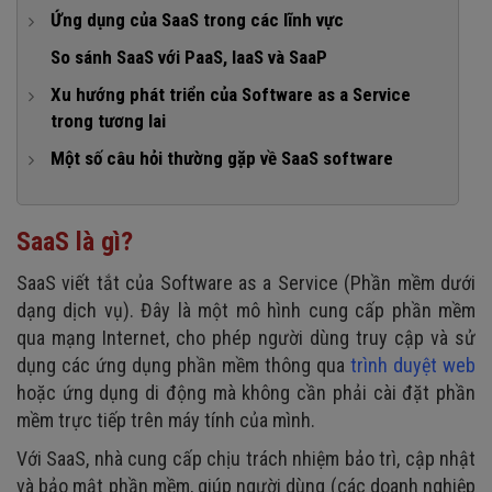
2. Truy cập và sử dụng
1. Ưu điểm nổi bật của SaaS software solutions
Ứng dụng của SaaS trong các lĩnh vực
3. Thanh toán
2. Nhược điểm của SaaS software
1. Lĩnh vực kinh doanh
So sánh SaaS với PaaS, IaaS và SaaP
4. Quản lý và bảo trì
2. Lĩnh vực giáo dục
Xu hướng phát triển của Software as a Service
trong tương lai
3. Lĩnh vực y tế
1. Tích hợp AI và Machine Learning
Một số câu hỏi thường gặp về SaaS software
2. Tăng cường bảo mật
1. Các sản phẩm nổi bật hiện nay của SaaS là gì?
3. Phát triển các ứng dụng SaaS chuyên ngành
2. Khi nào nên chọn SaaS software solutions?
SaaS là gì?
3. Nên xem xét những yếu tố nào khi chọn một giải pháp
SaaS viết tắt của Software as a Service (Phần mềm dưới
SaaS?
dạng dịch vụ). Đây là một mô hình cung cấp phần mềm
qua mạng Internet, cho phép người dùng truy cập và sử
dụng các ứng dụng phần mềm thông qua
trình duyệt web
hoặc ứng dụng di động mà không cần phải cài đặt phần
mềm trực tiếp trên máy tính của mình.
Với SaaS, nhà cung cấp chịu trách nhiệm bảo trì, cập nhật
và bảo mật phần mềm, giúp người dùng (các doanh nghiệp