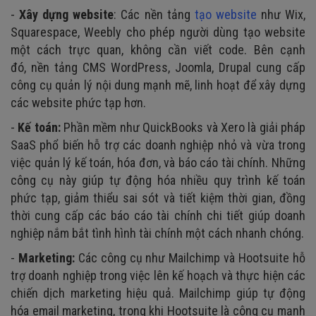
-
Xây dựng website
: Các nền tảng
tạo website
như Wix,
Squarespace, Weebly cho phép người dùng tạo website
một cách trực quan, không cần viết code. Bên cạnh
đó, nền tảng CMS WordPress, Joomla, Drupal cung cấp
công cụ quản lý nội dung mạnh mẽ, linh hoạt để xây dựng
các website phức tạp hơn.
-
Kế toán:
Phần mềm như QuickBooks và Xero là giải pháp
SaaS phổ biến hỗ trợ các doanh nghiệp nhỏ và vừa trong
việc quản lý kế toán, hóa đơn, và báo cáo tài chính. Những
công cụ này giúp tự động hóa nhiều quy trình kế toán
phức tạp, giảm thiểu sai sót và tiết kiệm thời gian, đồng
thời cung cấp các báo cáo tài chính chi tiết giúp doanh
nghiệp nắm bắt tình hình tài chính một cách nhanh chóng.
-
Marketing:
Các công cụ như Mailchimp và Hootsuite hỗ
trợ doanh nghiệp trong việc lên kế hoạch và thực hiện các
chiến dịch marketing hiệu quả. Mailchimp giúp tự động
hóa email marketing, trong khi Hootsuite là công cụ mạnh