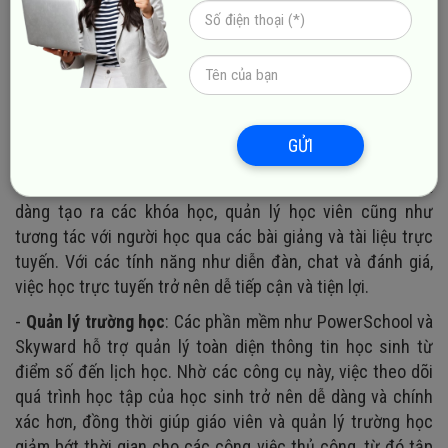
2. Lĩnh vực giáo dục
-
Học trực tuyến (e-learning)
: Các nền tảng như Moodle
GỬI
và Canvas cung cấp các giải pháp toàn diện cho việc học
trực tuyến, cho phép trường học và tổ chức giáo dục dễ
dàng tạo ra các khóa học, quản lý học viên cũng như
tương tác với người học qua các bài giảng và tài liệu trực
tuyến. Với các tính năng như diễn đàn, chat và đánh giá,
việc học trực tuyến trở nên dễ tiếp cận và tiện lợi.
-
Quản lý trường học
: Các phần mềm như PowerSchool và
Skyward hỗ trợ quản lý toàn diện thông tin học sinh từ
điểm số đến lịch học. Nhờ các công cụ này, việc theo dõi
quá trình học tập của học sinh trở nên dễ dàng và chính
xác hơn, đồng thời giúp giáo viên và quản lý trường học
giảm bớt thời gian cho các công việc thủ công, từ đó tập