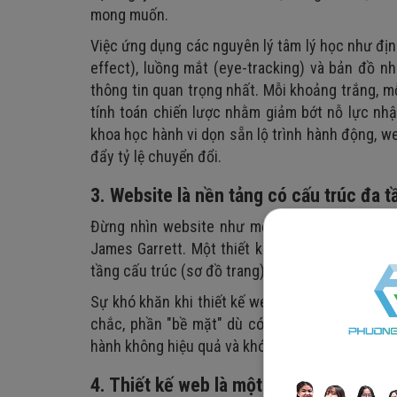
mong muốn.
Việc ứng dụng các nguyên lý tâm lý học như định 
effect), luồng mắt (eye-tracking) và bản đồ nh
thông tin quan trọng nhất. Mỗi khoảng trắng, 
tính toán chiến lược nhằm giảm bớt nỗ lực nh
khoa học hành vi dọn sẵn lộ trình hành động, w
đẩy tỷ lệ chuyển đổi.
3. Website là nền tảng có cấu trúc đa t
Đừng nhìn website như một mặt phẳng, hãy n
James Garrett. Một thiết kế hoàn chỉnh đi từ t
tầng cấu trúc (sơ đồ trang), tầng khung xương (
Sự khó khăn khi thiết kế web chính là duy trì 
chắc, phần "bề mặt" dù có lộng lẫy đến đâu cũn
hành không hiệu quả và khó mở rộng về sau.
4. Thiết kế web là một quá trình linh hoạ