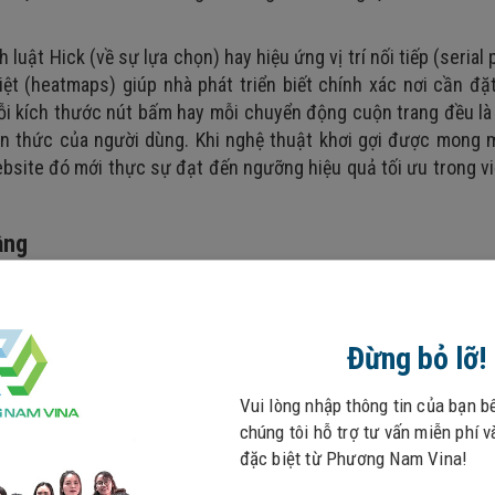
luật Hick (về sự lựa chọn) hay hiệu ứng vị trí nối tiếp (serial 
iệt (heatmaps) giúp nhà phát triển biết chính xác nơi cần đ
mỗi kích thước nút bấm hay mỗi chuyển động cuộn trang đều l
ận thức của người dùng. Khi nghệ thuật khơi gợi được mong 
ebsite đó mới thực sự đạt đến ngưỡng hiệu quả tối ưu trong v
ầng
hìn nó như một cấu trúc đa tầng phức tạp theo mô hình củ
ầng chiến lược (xác định mục đích), tầng phạm vi (liệt kê tín
Wireframe) và cuối cùng mới là tầng bề mặt (giao diện hình ảnh
Đừng bỏ lỡ!
tính thống nhất giữa các tầng này. Nếu phần "khung xương" kh
g sẽ tạo ra một trải nghiệm rời rạc, thiếu logic, khiến hệ t
Vui lòng nhập thông tin của bạn b
chúng tôi hỗ trợ tư vấn miễn phí 
đặc biệt từ Phương Nam Vina!
t, liên tục