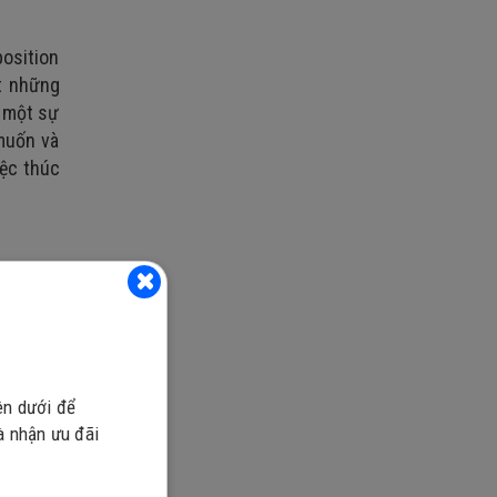
position
ặt những
à một sự
muốn và
iệc thúc
a Jesse
h năng),
).
ông vững
hống vận
ên dưới để
và nhận ưu đãi