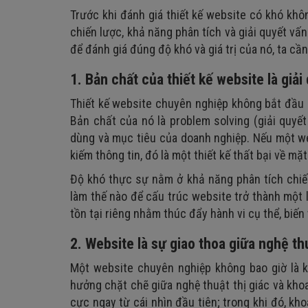
5. Khó khăn trong việc xây dựng cấu trúc website
Trước khi đánh giá thiết kế website có khó khô
6. Khó khăn về mặt kỹ thuật phát triển web
chiến lược, khả năng phân tích và giải quyết vấ
để đánh giá đúng độ khó và giá trị của nó, ta cầ
7. Khó khăn khi lựa chọn nền tảng và công cụ phù 
8. Khó khăn trong việc tối ưu SEO
1. Bản chất của thiết kế website là giải
9. Website không tương thích đa thiết bị
Thiết kế website chuyên nghiệp không bắt đầu 
10. Bài toán về tốc độ tải trang
Bản chất của nó là problem solving (giải quyế
dùng và mục tiêu của doanh nghiệp. Nếu một we
11. Không đảm bảo tiêu chuẩn bảo mật
kiếm thông tin, đó là một thiết kế thất bại về mặ
12. Khó triển khai các tiêu chuẩn web hiện đại
Độ khó thực sự nằm ở khả năng phân tích chiến
13. Vấn đề về thời gian và chi phí
làm thế nào để cấu trúc website trở thành một l
14. Tính bền vững và khả năng bảo trì, nâng cấp
tồn tại riêng nhằm thúc đẩy hành vi cụ thể, biến
2. Website là sự giao thoa giữa nghệ th
Một website chuyên nghiệp không bao giờ là 
hưởng chặt chẽ giữa nghệ thuật thị giác và khoa
cực ngay từ cái nhìn đầu tiên; trong khi đó, kh