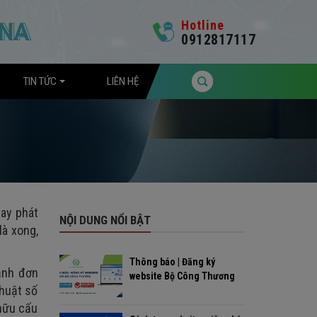
Hotline
0912817117
TIN TỨC
LIÊN HỆ
hay phát
NỘI DUNG NỔI BẬT
là xong,
Thông báo | Đăng ký
 ảnh đơn
website Bộ Công Thương
thuật số
hữu cấu