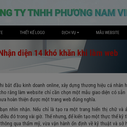
TE
THIẾT KẾ LOGO
DỊCH VỤ
MẪU WEBSITE
Nhận diện 14 khó khăn khi làm web
hi bắt đầu kinh doanh online, xây dựng thương hiệu cá nhân 
cho rằng làm website chỉ cần chọn một mẫu giao diện có sẵn 
hưa hoàn thiện được một trang web đúng nghĩa.
 bạn nhìn nhận. Nếu chỉ là tạo ra một trang hiển thị chữ và
điều đó trong vài giờ. Thế nhưng, để kiến tạo một thực thể kỹ 
thông qua thẩm mỹ, vừa vận hành ổn định về kỹ thuật và sở 