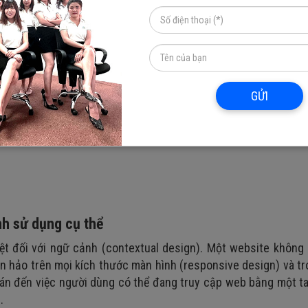
đóng gói sau khi hoàn thiện, mà là một thực thể sống cần đ
i người dùng, xu hướng công nghệ và các thuật toán tìm kiếm l
iterative design (thiết kế lặp):
GỬI
,…)
ảnh sử dụng cụ thể
yệt đối với ngữ cảnh (contextual design). Một website không
àn hảo trên mọi kích thước màn hình (responsive design) và t
toán đến việc người dùng có thể đang truy cập web bằng một ta
.