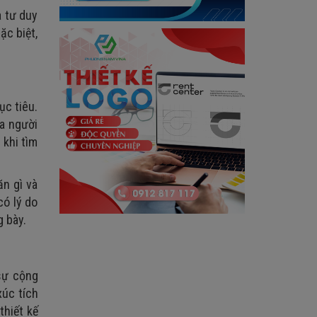
a tư duy
ặc biệt,
ục tiêu.
ủa người
 khi tìm
ăn gì và
có lý do
g bày.
sự cộng
xúc tích
thiết kế