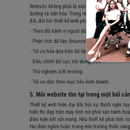
Website không phải là một sản phẩm tĩnh được 
dưỡng và tiến hóa. Trong môi trường số, hành v
đổi, đòi hỏi thiết kế web phải tuân theo quy trình 
- Theo dõi hành vi người dùng.
- Phân tích dữ liệu (bounce rate, conversion rate
- Tối ưu hóa dựa trên dữ liệu thực tế.
- Điều chỉnh bố cục, nội dung, CTA.
- Thử nghiệm A/B testing.
- Tối ưu dần theo mục tiêu kinh doanh.
5. Mỗi website tồn tại trong một bối c
Thiết kế web hiện đại đòi hỏi sự thích nghi tu
hiển thị đẹp trên máy tính mà phải vận hành ho
điều kiện kết nối mạng. Nhà thiết kế phải tính 
tàu điện ngầm hoặc trong môi trường thiếu sáng