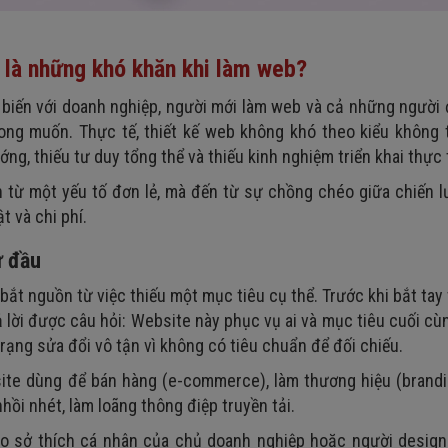
 là những khó khăn khi làm web?
ổ biến với doanh nghiệp, người mới làm web và cả những người
ong muốn. Thực tế, thiết kế web không khó theo kiểu không t
ng, thiếu tư duy tổng thể và thiếu kinh nghiệm triển khai thực 
từ một yếu tố đơn lẻ, mà đến từ sự chồng chéo giữa chiến lư
t và chi phí.
ừ đầu
bắt nguồn từ việc thiếu một mục tiêu cụ thể. Trước khi bắt tay 
ả lời được câu hỏi: Website này phục vụ ai và mục tiêu cuối cùn
rạng sửa đổi vô tận vì không có tiêu chuẩn để đối chiếu.
site dùng để bán hàng (e-commerce), làm thương hiệu (brandi
hồi nhét, làm loãng thông điệp truyền tải.
heo sở thích cá nhân của chủ doanh nghiệp hoặc người design