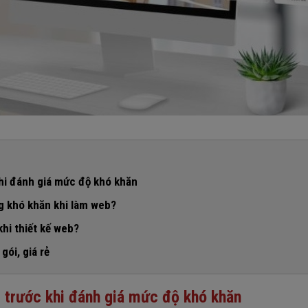
khi đánh giá mức độ khó khăn
 đề
g khó khăn khi làm web?
 học hành vi
khi thiết kế web?
gói, giá rẻ
ơng hiệu
 cụ thể
b trước khi đánh giá mức độ khó khăn