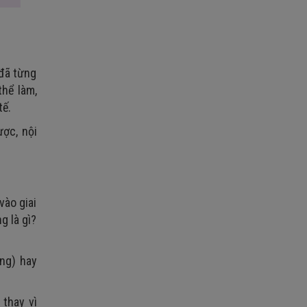
 đã từng
hể làm,
tế.
ợc, nội
vào giai
g là gì?
ng) hay
 thay vì