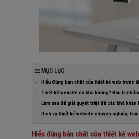
MỤC LỤC
Hiểu đúng bản chất của thiết kế web trước 
1. Bản chất của thiết kế website là giải quyết vấn
Thiết kế website có khó không? Đâu là nhữn
2. Website là sự giao thoa giữa nghệ thuật và khoa
1. Không có định hướng rõ ràng ngay từ đầu
Làm sao để giải quyết triệt để các khó khăn 
3. Website là nền tảng có cấu trúc đa tầng
2. Thiếu kiến thức tổng thể về website
Dịch vụ thiết kế website chuyên nghiệp, trọn 
4. Thiết kế web là một quá trình linh hoạt, liên tục
3. Giao diện thiếu tính thẩm mỹ, không phù hợp thư
5. Mỗi website tồn tại trong một bối cảnh sử dụng
4. Khó khăn về tư duy trải nghiệm người dùng
Hiểu đúng bản chất của thiết kế we