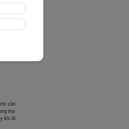
ược nuôi
uôn thay
 chỉ cần
rong mọi
y khi đi