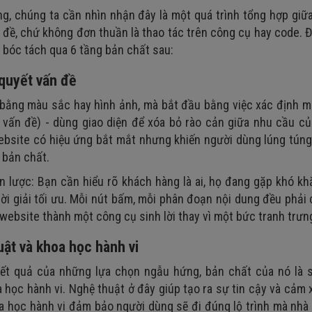
ng, chúng ta cần nhìn nhận đây là một quá trình tổng hợp giữ
n đề, chứ không đơn thuần là thao tác trên công cụ hay code. Đ
n bóc tách qua 6 tầng bản chất sau:
hợp
 quyết vấn đề
bằng màu sắc hay hình ảnh, mà bắt đầu bằng việc xác định m
t vấn đề) - dùng giao diện để xóa bỏ rào cản giữa nhu cầu c
bsite có hiệu ứng bắt mắt nhưng khiến người dùng lúng túng
t bản chất.
 lược: Bạn cần hiểu rõ khách hàng là ai, họ đang gặp khó kh
ời giải tối ưu. Mỗi nút bấm, mỗi phân đoạn nội dung đều phải 
 website thành một công cụ sinh lời thay vì một bức tranh trưn
uật và khoa học hành vi
kết quả của những lựa chọn ngẫu hứng, bản chất của nó là 
 học hành vi. Nghệ thuật ở đây giúp tạo ra sự tin cậy và cảm 
oa học hành vi đảm bảo người dùng sẽ đi đúng lộ trình mà nhà 