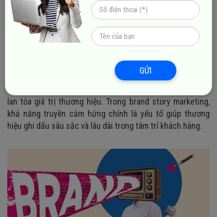
kể để trở nên đặc biệt.
5. Tính truyền cảm hứng
Một câu chuyện thương hiệu hấp dẫn phải truyền cảm
hứng. Brand story không chỉ là lời kể mà còn là nguồn
động lực, khơi gợi niềm tin và hành động từ khách hàng.
GỬI
Khi khách hàng thấy mình được truyền cảm hứng, họ
không chỉ mua sản phẩm mà còn trở thành những người
lan tỏa giá trị thương hiệu. Trong brand story marketing,
khả năng truyền cảm hứng chính là yếu tố giúp thương
hiệu ghi dấu sâu sắc và lâu dài trong tâm trí khách hàng.