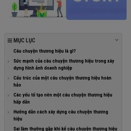
MỤC LỤC
Câu chuyện thương hiệu là gì?
Sức mạnh của câu chuyện thương hiệu trong xây
dựng hình ảnh doanh nghiệp
1. Tạo kết nối cảm xúc với khách hàng
Cấu trúc của một câu chuyện thương hiệu hoàn
hảo
2. Tăng khả năng ghi nhớ và nhận diện
1. Nhân vật chính
Các yếu tố tạo nên một câu chuyện thương hiệu
3. Khẳng định bản sắc và giá trị cốt lõi
hấp dẫn
2. Bối cảnh
4. Xây dựng niềm tin và lòng trung thành
1. Tính chân thật
Hướng dẫn cách xây dựng câu chuyện thương
3. Xung đột hoặc thử thách
5. Cung cấp thông tin giá trị và lâu dài
hiệu
2. Tính cảm xúc
4. Giải pháp và giá trị
6. Nền tảng cho chiến lược truyền thông dài hạn
Bước 1: Khám phá lý do tồn tại
Sai lầm thường gặp khi kể câu chuyện thương hiệu
3. Tính nhất quán