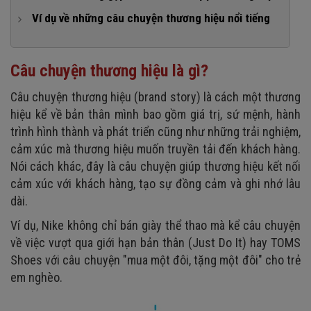
5. Kết thúc mở
Bước 2: Xác định khách hàng mục tiêu & nỗi đau
Ví dụ về những câu chuyện thương hiệu nổi tiếng
4. Tính khác biệt
Bước 3: Tổng hợp dữ kiện và lọc cốt truyện
1. Câu chuyện thương hiệu của Vinamilk
5. Tính truyền cảm hứng
Bước 4: Viết và tạo sự đồng nhất
2. Câu chuyện thương hiệu Coca Cola
Câu chuyện thương hiệu là gì?
Bước 5: Thử nghiệm và cải tiến
3. Câu chuyện thương hiệu KFC
Câu chuyện thương hiệu (brand story) là cách một thương
4. Câu chuyện thương hiệu Bitis​
hiệu kể về bản thân mình bao gồm giá trị, sứ mệnh, hành
5. Câu chuyện thương hiệu của Trung Nguyên​
trình hình thành và phát triển cũng như những trải nghiệm,
cảm xúc mà thương hiệu muốn truyền tải đến khách hàng.
6. Câu chuyện thương hiệu Apple
Nói cách khác, đây là câu chuyện giúp thương hiệu kết nối
cảm xúc với khách hàng, tạo sự đồng cảm và ghi nhớ lâu
dài.
Ví dụ, Nike không chỉ bán giày thể thao mà kể câu chuyện
về việc vượt qua giới hạn bản thân (Just Do It) hay TOMS
Shoes với câu chuyện "mua một đôi, tặng một đôi" cho trẻ
em nghèo.