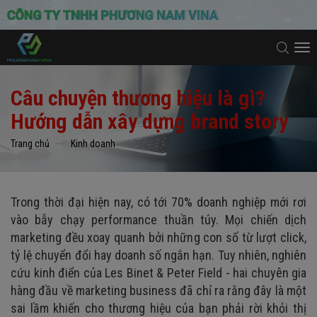
To
na
Câu chuyện thương hiệu là gì?
Hướng dẫn xây dựng brand story
Trang chủ
Kinh doanh
Trong thời đại hiện nay, có tới 70% doanh nghiệp mới rơi
vào bẫy chạy performance thuần túy. Mọi chiến dịch
marketing đều xoay quanh bởi những con số từ lượt click,
tỷ lệ chuyển đổi hay doanh số ngắn hạn. Tuy nhiên, nghiên
cứu kinh điển của Les Binet & Peter Field - hai chuyên gia
hàng đầu về marketing business đã chỉ ra rằng đây là một
sai lầm khiến cho thương hiệu của bạn phải rời khỏi thị