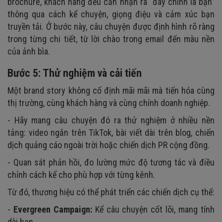
brochure, khách hàng đều cần nhận ra “đây chính là bạn”
thông qua cách kể chuyện, giọng điệu và cảm xúc bạn
truyền tải. Ở bước này, câu chuyện được định hình rõ ràng
trong từng chi tiết, từ lời chào trong email đến màu nền
của ảnh bìa.
Bước 5: Thử nghiệm và cải tiến
Một brand story không cố định mãi mãi mà tiến hóa cùng
thị trường, cùng khách hàng và cùng chính doanh nghiệp.
- Hãy mang câu chuyện đó ra thử nghiệm ở nhiều nền
tảng: video ngắn trên TikTok, bài viết dài trên blog, chiến
dịch quảng cáo ngoài trời hoặc chiến dịch PR cộng đồng.
- Quan sát phản hồi, đo lường mức độ tương tác và điều
chỉnh cách kể cho phù hợp với từng kênh.
Từ đó, thương hiệu có thể phát triển các chiến dịch cụ thể:
-
Evergreen Campaign:
Kể câu chuyện cốt lõi, mang tính
dài hạn.