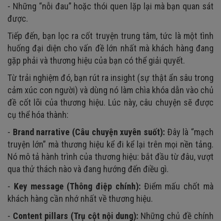
- Những “nỗi đau” hoặc thói quen lặp lại mà bạn quan sát
được.
Tiếp đến, bạn lọc ra cốt truyện trung tâm, tức là một tình
huống đại diện cho vấn đề lớn nhất mà khách hàng đang
gặp phải và thương hiệu của bạn có thể giải quyết.
Từ trải nghiệm đó, bạn rút ra insight (sự thật ẩn sâu trong
cảm xúc con người) và dùng nó làm chìa khóa dẫn vào chủ
đề cốt lõi của thương hiệu. Lúc này, câu chuyện sẽ được
cụ thể hóa thành:
-
Brand narrative (Câu chuyện xuyên suốt):
Đây là “mạch
truyện lớn” mà thương hiệu kể đi kể lại trên mọi nền tảng.
Nó mô tả hành trình của thương hiệu: bắt đầu từ đâu, vượt
qua thử thách nào và đang hướng đến điều gì.
-
Key message (Thông điệp chính):
Điểm mấu chốt mà
khách hàng cần nhớ nhất về thương hiệu.
-
Content pillars (Trụ cột nội dung):
Những chủ đề chính