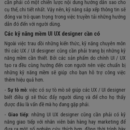
cần phải có một chiến lược nội dung hướng dẫn sao cho
cụ thể, chi tiết nhất. Vậy nên, kỹ năng sắp xếp thông tin sẽ
đóng vai trò quan trọng trong việc truyền tải những hướng
dẫn đó đến với người dùng.
Các kỹ năng mềm UI UX designer cần có
Ngoài việc trau dồi những kiến thức, kỹ năng chuyên môn
thì các UX / UI designer cũng cần phải trang bị những kỹ
năng mềm cần thiết. Bởi các sản phẩm do chính UI / UX
tạo ra đều cùng hướng đến con người nên việc chuẩn bị
những kỹ năng mềm sẽ giúp cho bạn hỗ trợ công việc
thêm hiệu quả hơn.
-
Sự tò mò
: việc có sự tò mò sẽ giúp các UX / UI designer
biết điều gì sẽ thúc đẩy người dùng và để cho họ thấy
được đâu là vấn đề mà họ đang gặp phải.
-
Giao tiếp
: những UI UX designer cũng cần phải có kỹ
năng giao tiếp với nhân viên bán hàng hay marketing để
đưa ra một số nghiên cứu thích hợp, đồng thời trình bày