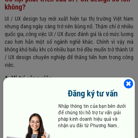
không?
UI / UX design tuy mới xuất hiện tại thị trường Việt Nam
nhưng đang ngày càng trở nên bùng nổ. Thậm chí ở nhiều
quốc gia, công việc UI / UX được đánh giá là có mức lương
cao hơn hẳn một số ngành nghề khác. Chính vì vậy mà
không khó hiểu khi có nhiều bạn trẻ đều muốn trở thành UI
/ UX design chuyên nghiệp để thăng tiến hơn trong công
việc.
1. Vị trí công việc
Trong lĩnh vực công nghệ thông tin hiện nay, công việc
Đăng ký tư vấn
thiết kế UI / UX đang nhận được nhiều sự quan tâm của
các ứng viên. Điều này được chứng minh bằng cách khi
Nhập thông tin của bạn bên dưới
truy cập vào các website tuyển dụng, bạn có thể dễ dàng
để chúng tôi hỗ trợ tư vấn giải
pháp kinh doanh hiệu quả và
tìm kiếm được những cơ hội thông qua các công việc dưới
nhận ưu đãi từ Phương Nam
đây:
Vina!