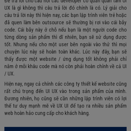
Để trả lời cho câu hỏi các developer có quần quan tâm UI
UX là gì không thì câu trả lời đó chính là có. Lý giải cho
câu trả lời này thì hiện nay, các bạn lập trình viên trẻ hoặc
đã quen làm bên outsource sẽ thường bị rơi vào cái bẫy
code. Cái bẫy này ở chỗ nếu bạn là một người code cho
từng dòng sản phẩm thì dĩ nhiên, bạn sẽ sử dụng được
tốt. Nhưng nếu cho một user bên ngoài vào thử thì mọi
chuyện lúc này sẽ hoàn toàn khác. Lúc này đây, bạn sẽ
thấy được một website / ứng dụng tốt không phải chỉ
nằm ở mỗi khâu code mà nó còn phải hoàn chỉnh về cả UI
/ UX.
Hiện nay, ngay cả chính các công ty thiết kế website cũng
rất chú trọng đến UI UX vào trong sản phẩm của mình.
Đương nhiên, họ cũng sẽ cần những lập trình viên có lợi
thế tư duy mạnh mẽ về UX UI để tạo ra nhiều sản phẩm
web hoàn hảo cung cấp cho khách hàng.