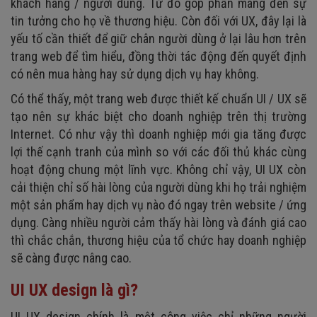
khách hàng / người dùng. Từ đó góp phần mang đến sự
tin tưởng cho họ về thương hiệu. Còn đối với UX, đây lại là
yếu tố cần thiết để giữ chân người dùng ở lại lâu hơn trên
trang web để tìm hiểu, đồng thời tác động đến quyết định
có nên mua hàng hay sử dụng dịch vụ hay không.
Có thể thấy, một trang web được thiết kế chuẩn UI / UX sẽ
tạo nên sự khác biệt cho doanh nghiệp trên thị trường
Internet. Có như vậy thì doanh nghiệp mới gia tăng được
lợi thế cạnh tranh của mình so với các đối thủ khác cùng
hoạt động chung một lĩnh vực. Không chỉ vậy, UI UX còn
cải thiện chỉ số hài lòng của người dùng khi họ trải nghiệm
một sản phẩm hay dịch vụ nào đó ngay trên website / ứng
dụng. Càng nhiều người cảm thấy hài lòng và đánh giá cao
thì chắc chắn, thương hiệu của tổ chức hay doanh nghiệp
sẽ càng được nâng cao.
UI UX design là gì?
UI UX design chính là một công việc chỉ những người