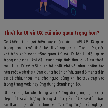
Thiết kế UI và UX cái nào quan trọng hơn?
Có không ít người hiện nay nhận rằng thiết kế UX quan
trọng hơn so với thiết kế UI và ngược lại. Tuy nhiên, nếu
xét trên khía cạnh tổng quan thì cả UX lẫn UI đều quan
trọng như nhau khi đều cung cấp tính tiện lợi và sự thoải
mái. UI / UX có mối quan hệ chặt chẽ với nhau nhằm tạo
nên một website / ứng dụng hoàn chỉnh, qua đó mang đến
sự dễ chịu, thoải mái cho người dùng khi họ truy cập vào
trong trang web hay ứng dụng doanh nghiệp.
UI sẽ mang lại cho trang web / ứng dụng một giao diện
đẹp mắt và ấn tượng. Trong khi đó, yếu tố UX sẽ đảm bảo
sự thân thiện, dễ sử dụng và đáp ứng được trải nghiệm