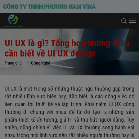
To
na
UI UX là gì? Tổng hợp những điều
cần biết về UI UX design
Trang chủ
Công Nghệ
UI UX là một trong số những thuật ngữ thường gặp trong
rất nhiều lĩnh vực hiện nay, đặc biệt là các công việc có
liên quan tới thiết kế và lập trình. Khái niệm UI UX cũng
thường đi chung với nhau để từ đó tạo ra những sản
phẩm thiết kế ấn tượng, giá trị và thu hút người dùng. Tuy
nhiên, cũng chính vì việc UI và UX thường song hành với
nhau trong mọi lĩnh vực nên rất nhiều người thường hay bị