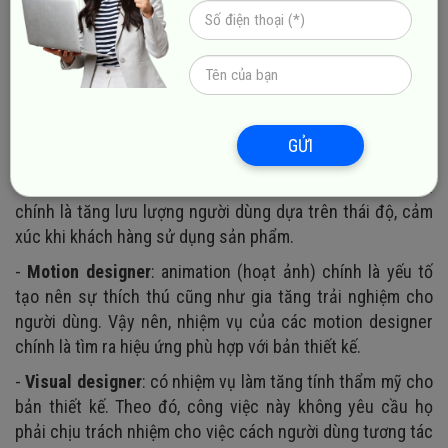
-
UI designer
: đây là công việc đòi hỏi người làm phải quan
tâm đến cách tương tác của người dùng từ bàn phím,
chuột, cảm ứng, hình ảnh, âm thanh, giao diện,.... Hiểu một
cách đơn giản hơn thì nhiệm vụ của UI designer chính là
thiết kế giao diện sao cho dễ hiểu, dễ sử dụng.
-
UX designer
: vị trí này đòi hỏi người thực hiện phải nắm
GỬI
bắt tư duy người dùng và tạo ra thiết kế đáp ứng được nhu
cầu của họ. Mục tiêu mà các UX designer đang theo đuổi
chính là tăng lưu lượng người dùng dựa trên thái độ, cảm
xúc khi khách hàng sử dụng sản phẩm.
-
Motion designer
: animation (hoạt ảnh) chính là yếu tố
tạo nên sự thích thú cũng như gia tăng trải nghiệm cho
người dùng. Vậy nên, nhiệm vụ của các motion designer
chính là tìm ra hiệu ứng phù hợp với bản thiết kế.
-
Visual designer
: có nhiệm vụ làm tăng tính thẩm mỹ cho
bản thiết kế. Theo đó, công việc này không yêu cầu họ
phải chịu trách nhiệm cho việc cách người dùng tương tác