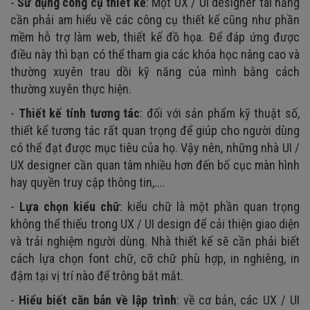
-
Sử dụng công cụ thiết kế
: Một UX / UI designer tài năng
cần phải am hiểu về các công cụ thiết kế cũng như phần
mềm hỗ trợ làm web, thiết kế đồ họa. Để đáp ứng được
điều này thì bạn có thể tham gia các khóa học nâng cao và
thường xuyên trau dồi kỹ năng của mình bằng cách
thường xuyên thực hiện.
-
Thiết kế tính tương tác
: đối với sản phẩm kỹ thuật số,
thiết kế tương tác rất quan trọng để giúp cho người dùng
có thể đạt được mục tiêu của họ. Vậy nên, những nhà UI /
UX designer cần quan tâm nhiều hơn đến bố cục màn hình
hay quyền truy cập thông tin,....
-
Lựa chọn kiểu chữ
: kiểu chữ là một phần quan trọng
không thể thiếu trong UX / UI design để cải thiện giao diện
và trải nghiệm người dùng. Nhà thiết kế sẽ cần phải biết
cách lựa chọn font chữ, cỡ chữ phù hợp, in nghiêng, in
đậm tại vị trí nào để trông bắt mắt.
-
Hiểu biết căn bản về lập trình
: về cơ bản, các UX / UI