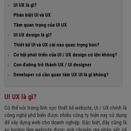
UI UX là gì?
1. UI là gì?
Phân biệt UI và UX
2. UX là gì?
Tầm quan trọng của UI UX
UI UX design là gì?
1. Công việc của UI designer
Thiết kế UI và UX cái nào quan trọng hơn?
2. Công việc của UX designer
Cơ hội phát triển của UI / UX design có lớn không?
1. Vị trí công việc
Con đường trở thành UX / UI designer
2. Lộ trình phát triển
1. UI UX designer cần học những gì?
Developer có cần quan tâm UX UI là gì không?
3. Mức thu nhập của UX UI designer
Kiến thức và kỹ năng chuyên môn
Không biết về UI / UX có ảnh hưởng thế nào đến công
việc lập trình?
Các kỹ năng mềm UI UX designer cần có
UI UX là gì?
Lợi thế khi các developer biết về UI / UX
2. Học UI / UX ở đâu?
Có thể nói trong lĩnh vực thiết kế website, UI / UX chính là
công nghệ phổ biến được nhiều công ty hiện nay sử dụng
để xây dựng web cho doanh nghiệp. Đặc biệt, đây cũng là
xu hướng làm website được giới chuyên gia nhận xét sẽ