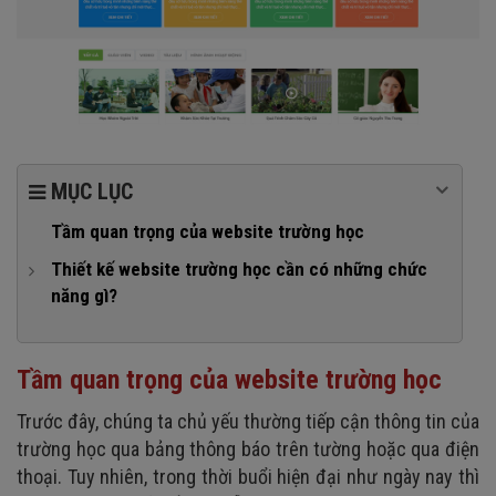
MỤC LỤC
Tầm quan trọng của website trường học
Thiết kế website trường học cần có những chức
năng gì?
1. Giới thiệu
2. Chương trình đào tạo
Tầm quan trọng của website trường học
3. Bảng thông báo
Trước đây, chúng ta chủ yếu thường tiếp cận thông tin của
4. Hỗ trợ trực tuyến
trường học qua bảng thông báo trên tường hoặc qua điện
5. Tìm kiếm thông tin
thoại. Tuy nhiên, trong thời buổi hiện đại như ngày nay thì