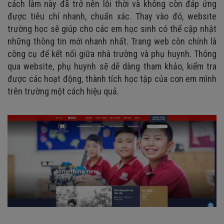
cách làm này đã trở nên lỗi thời và không còn đáp ứng
6. Trang thông tin tuyển sinh
được tiêu chí nhanh, chuẩn xác. Thay vào đó, website
7. Trang thông tin tuyển dụng
trường học sẽ giúp cho các em học sinh có thể cập nhật
8. Xây dựng báo tường bằng nội dung sáng tạo
những thông tin mới nhanh nhất. Trang web còn chính là
công cụ để kết nối giữa nhà trường và phụ huynh. Thông
9. Xây dựng diễn đàn giữa học sinh và phụ huynh
qua website, phụ huynh sẽ dễ dàng tham khảo, kiểm tra
10. Mục hỏi và đáp
được các hoạt động, thành tích học tập của con em mình
11. Trang thông tin liên hệ
trên trường một cách hiệu quả.