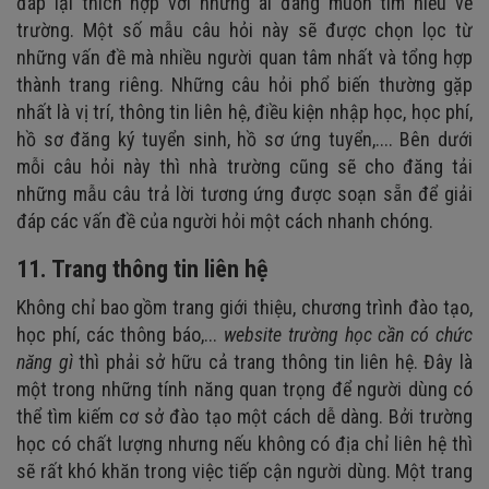
đáp lại thích hợp với những ai đang muốn tìm hiểu về
trường. Một số mẫu câu hỏi này sẽ được chọn lọc từ
những vấn đề mà
nhiều người q
uan tâm
nhất và tổng hợp
thành trang riêng. Những câu hỏi phổ biến thường
gặp
nhất là vị trí, thông tin liên hệ, điều kiện nhập học, học phí,
hồ sơ đăng ký tuyển sinh, hồ sơ ứng tuyển,.... Bên dưới
mỗi câu hỏi này thì nhà trường cũng sẽ cho đăng tải
những mẫu câu trả lời tương ứng được soạn sẵn để giải
đáp các vấn đề của người hỏi một cách nhanh chóng.
11. Trang thông tin liên hệ
Không chỉ bao gồm trang giới thiệu, chương trình đào tạo,
học phí, các thông báo,...
website trường học cần
có chức
năng gì
thì phải sở hữu cả trang thông tin liên hệ. Đây là
một trong những tính năng quan trọng để người dùng có
thể tìm kiếm cơ sở đào tạo một cách dễ dàng. Bởi trường
học có chất lượng nhưng nếu không có địa chỉ liên hệ thì
sẽ rất khó khăn trong việc tiếp cận người dùng. Một trang