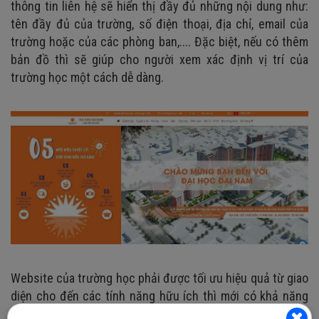
thông tin liên hệ sẽ hiển thị đầy đủ những nội dung như:
tên đầy đủ của trường, số điện thoại, địa chỉ, email của
trường hoặc của các phòng ban,.... Đặc biệt, nếu có thêm
bản đồ thì sẽ giúp cho người xem xác định vị trí của
trường học một cách dễ dàng.
Website của trường học phải được tối ưu hiệu quả từ giao
diện cho đến các tính năng hữu ích thì mới có khả năng
thu hút học sinh, phụ huynh dễ dàng. Đặc biệt là trong