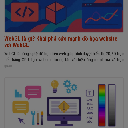
WebGL là gì? Khai phá sức mạnh đồ họa website
với WebGL
WebGL là công nghệ đồ họa trên web giúp trình duyệt hiển thị 2D, 3D trực
tiếp bằng GPU, tạo website tương tác với hiệu ứng mượt mà và trực
quan.