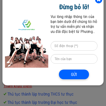
thời đại mà Internet đang bùng nổ như hiện nay, nhà
Đừng bỏ lỡ!
trường cũng cần phải có sự chuyển mình để thích ứng với
sự đổi mới, mà ở đây đó chính là đầu tư vào website
Vui lòng nhập thông tin của
bạn bên dưới để chúng tôi hỗ
chuyên nghiệp. Hi vọng với những thông tin mà Phương
trợ tư vấn miễn phí và nhận
Nam Vina vừa chia sẻ sẽ giúp các bạn có cái nhìn chi tiết
ưu đãi đặc biệt từ Phương
hơn về vấn đề
website trường học cần những chức năng
Nam Vina!
gì
để phục vụ tốt cho quá trình “trồng người”.
Nếu bạn đang có nhu cầu cần tìm địa chỉ uy tín cung cấp
dịch vụ
thiết kế website trường học
chuyên nghiệp, chất
lượng với chi phí hợp lý thì có thể liên hệ với công ty
Phương Nam Vina chúng tôi qua số Hotline:
0912817117
,
0915101017
để được hỗ trợ tư vấn thông tin
GỬI
chi tiết. Xin cảm ơn!
Tham khảo thêm
:
Thủ tục thành lập trường THCS tư thục
Thủ tục thành lập trường Đại học tư thục