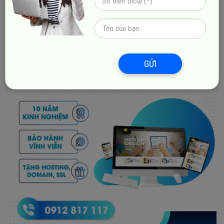
bạn thành công!
GỬI