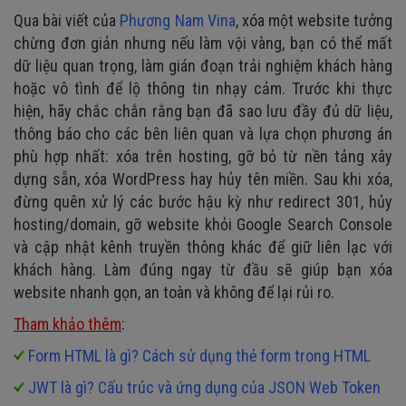
Qua bài viết của
Phương Nam Vina
, xóa một website tưởng
chừng đơn giản nhưng nếu làm vội vàng, bạn có thể mất
dữ liệu quan trọng, làm gián đoạn trải nghiệm khách hàng
hoặc vô tình để lộ thông tin nhạy cảm. Trước khi thực
hiện, hãy chắc chắn rằng bạn đã sao lưu đầy đủ dữ liệu,
thông báo cho các bên liên quan và lựa chọn phương án
phù hợp nhất: xóa trên hosting, gỡ bỏ từ nền tảng xây
dựng sẵn, xóa WordPress hay hủy tên miền. Sau khi xóa,
đừng quên xử lý các bước hậu kỳ như redirect 301, hủy
hosting/domain, gỡ website khỏi Google Search Console
và cập nhật kênh truyền thông khác để giữ liên lạc với
khách hàng. Làm đúng ngay từ đầu sẽ giúp bạn xóa
website nhanh gọn, an toàn và không để lại rủi ro.
Tham khảo thêm
:
Form HTML là gì? Cách sử dụng thẻ form trong HTML
JWT là gì? Cấu trúc và ứng dụng của JSON Web Token