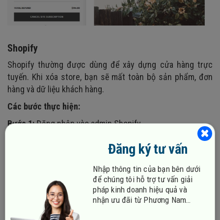
Shopify
Shopify thường được dùng để xây dựng cửa hàng trực
tuyến. Khi xóa store, bạn sẽ mất toàn bộ sản phẩm, đơn
hàng và dữ liệu khách hàng.
Các bước thực hiện:
Bước 1:
Đăng nhập vào admin Shopify.
Bước 2:
Bạn vào Settings > Plan.
Đăng ký tư vấn
Nhập thông tin của bạn bên dưới
để chúng tôi hỗ trợ tư vấn giải
pháp kinh doanh hiệu quả và
nhận ưu đãi từ Phương Nam
Vina!