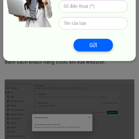
Bước 3:
Sau đó, bạn chọn Deactivate Store để ngừng hoạt
động vĩnh viễn.
GỬI
Lưu ý:
Shopify vẫn tính phí nếu bạn không hủy gói dịch vụ.
Hãy đảm bảo rằng bạn đã tải về các báo cáo bán hàng và
danh sách khách hàng trước khi xóa website.