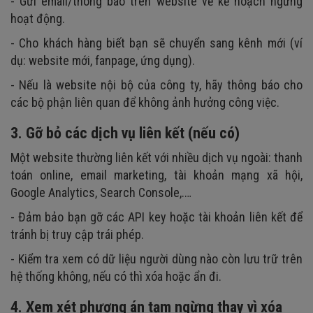
- Gửi email/thông báo trên website về kế hoạch ngừng
hoạt động.
- Cho khách hàng biết bạn sẽ chuyển sang kênh mới (ví
dụ: website mới, fanpage, ứng dụng).
- Nếu là website nội bộ của công ty, hãy thông báo cho
các bộ phận liên quan để không ảnh hưởng công việc.
3. Gỡ bỏ các dịch vụ liên kết (nếu có)
Một website thường liên kết với nhiều dịch vụ ngoài: thanh
toán online, email marketing, tài khoản mạng xã hội,
Google Analytics, Search Console,.…
- Đảm bảo bạn gỡ các API key hoặc tài khoản liên kết để
tránh bị truy cập trái phép.
- Kiểm tra xem có dữ liệu người dùng nào còn lưu trữ trên
hệ thống không, nếu có thì xóa hoặc ẩn đi.
4. Xem xét phương án tạm ngừng thay vì xóa