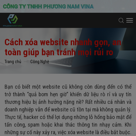
To
na
Cách xóa website nhanh gọn, an
toàn giúp bạn tránh mọi rủi ro
Trang chủ
Công Nghệ
Bạn có biết một website cũ không còn dùng đến có thể
trở thành “quả bom hẹn giờ” khiến dữ liệu rò rỉ và uy tín
thương hiệu bị ảnh hưởng nặng nề? Rất nhiều cá nhân và
doanh nghiệp vẫn để website cũ tồn tại mà không quản lý.
Thực tế, hacker có thể lợi dụng những lỗ hổng bảo mật để
tấn công, spam hoặc khai thác thông tin nhạy cảm. Khi
những sự cố này xảy ra, việc xóa website là điều bắt buộc.