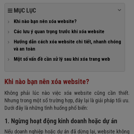
MỤC LỤC
Khi nào bạn nên xóa website?
1. Ngừng hoạt động kinh doanh hoặc dự án
Các lưu ý quan trọng trước khi xóa website
2. Website lỗi thời, không còn phù hợp
1. Sao lưu dữ liệu quan trọng
Hướng dẫn cách xóa website chi tiết, nhanh chóng
và an toàn
3. Chuyển sang nền tảng/website mới
2. Thông báo cho người dùng và các bên liên quan
Cách 1: Xóa website trên hosting
Một số vấn đề cần xử lý sau khi xóa trang web
4. Tránh rò rỉ thông tin, dữ liệu cũ trên web
3. Gỡ bỏ các dịch vụ liên kết (nếu có)
Cách 2: Xóa trang web trên nền tảng xây dựng sẵn (Wix,
1. Kiểm tra lại link cũ
4. Xem xét phương án tạm ngừng thay vì xóa hẳn
Squarespace, Shopify...)
2. Thiết lập redirect 301 nếu có website mới
Khi nào bạn nên xóa website?
Wix
3. Đừng quên hủy dịch vụ hosting/tên miền
Không phải lúc nào việc xóa website cũng cần thiết.
Squarespace
4. Cập nhật kênh truyền thông khác để tránh mất khách
Nhưng trong một số trường hợp, đây lại là giải pháp tối ưu.
Shopify
hàng
Dưới đây là những tình huống phổ biến:
Cách 3: Xóa website WordPress
5. Gỡ website khỏi Google Search Console
1. Ngừng hoạt động kinh doanh hoặc dự án
Trường hợp 1: WordPress.com (miễn phí)
Nếu doanh nghiệp hoặc dự án đã dừng lại, website không
Trường hợp 2: WordPress tự host (WordPress.org)