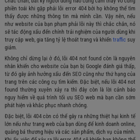
Chắc chắn, bất kỳ người dùng nào cũng cảm thấy vô cùng
phiền toái khi gặp phải lỗi error 404 bởi họ không thể tìm
thấy được những thông tin mà mình cần. Vậy nên, nếu
như website của bạn phạm phải lỗi này thì chắc chắn, nó
sẽ tác động xấu đến chính trải nghiệm của người dùng khi
truy cập web, gia tăng tỷ lệ thoát trang và khiến
traffic
suy
giảm.
Không chỉ dừng lại ở đó, lỗi 404 not found còn là nguyên
nhân khiến cho website của bạn bị Google đánh giá thấp,
từ đó gây ảnh hưởng xấu đến SEO cũng như thứ hạng của
trang trên các công cụ tìm kiếm. Đặc biệt, nếu lỗi 404 not
found thường xuyên xảy ra thì đây còn là lời cảnh báo
nguy hiểm về quá trình tối ưu SEO web mà bạn cần sớm
phát hiện và khắc phục nhanh chóng.
Đặc biệt, lỗi 404 còn có thể gây ra những thiệt hại kinh tế
lớn nếu như trang web của bạn dùng để kinh doanh online,
quảng bá thương hiệu và các sản phẩm, dịch vụ của mình.
Khi ấy, việc để xảy ra lỗi error 404 sẽ khiến bạn không thể