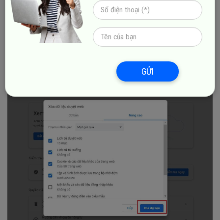
Bước 3
: Sau khi đã tick chọn những mục cần xóa, bạn hãy
di chuyển vào ô Xóa dữ liệu để làm trống bộ nhớ.
GỬI