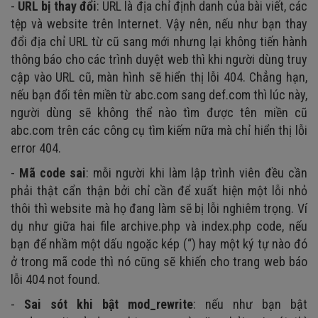
-
URL bị thay đổi
: URL là địa chỉ định danh của bài viết, các
tệp và website trên Internet. Vậy nên, nếu như bạn thay
đổi địa chỉ URL từ cũ sang mới nhưng lại không tiến hành
thông báo cho các trình duyệt web thì khi người dùng truy
cập vào URL cũ, màn hình sẽ hiển thị lỗi 404. Chẳng hạn,
nếu bạn đổi tên miền từ abc.com sang def.com thì lúc này,
người dùng sẽ không thể nào tìm được tên miền cũ
abc.com trên các công cụ tìm kiếm nữa mà chỉ hiển thị lỗi
error 404.
-
Mã code sai
: mỗi người khi làm lập trình viên đều cần
phải thật cẩn thận bởi chỉ cần để xuất hiện một lỗi nhỏ
thôi thì website mà họ đang làm sẽ bị lỗi nghiêm trọng. Ví
dụ như giữa hai file archive.php và index.php code, nếu
bạn để nhầm một dấu ngoặc kép (“) hay một ký tự nào đó
ở trong mã code thì nó cũng sẽ khiến cho trang web báo
lỗi 404 not found.
-
Sai sót khi bật mod_rewrite
: nếu như bạn bật