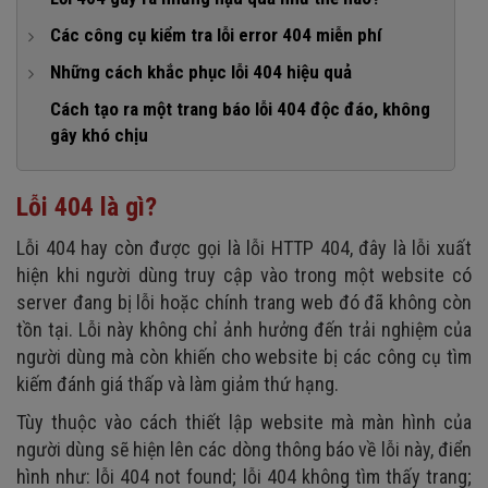
2. Nguyên nhân từ phía kỹ thuật
Các công cụ kiểm tra lỗi error 404 miễn phí
1. Công cụ Xenu's Link Sleuth
Những cách khắc phục lỗi 404 hiệu quả
2. Google Search Console
1. Tải lại trang
Cách tạo ra một trang báo lỗi 404 độc đáo, không
gây khó chịu
3. Screaming Frog Spider SEO
2. Xóa cache và cookie của trình duyệt
4. LinkChecker
3. Kiểm tra và sửa lại địa chỉ URL
Lỗi 404 là gì?
4. Sử dụng công cụ tìm kiếm hoặc tính năng search của
website
Lỗi 404 hay còn được gọi là lỗi HTTP 404, đây là lỗi xuất
5. Thay đổi máy chủ DNS
hiện khi người dùng truy cập vào trong một website có
server đang bị lỗi hoặc chính trang web đó đã không còn
6. Đọc trang web trên bộ nhớ cache của Google
tồn tại. Lỗi này không chỉ ảnh hưởng đến trải nghiệm của
7. Chuyển hướng trang
người dùng mà còn khiến cho website bị các công cụ tìm
8. Truy cập vào các thư mục cấp
kiếm đánh giá thấp và làm giảm thứ hạng.
9. Liên hệ với người có chuyên môn
Tùy thuộc vào cách thiết lập website mà màn hình của
người dùng sẽ hiện lên các dòng thông báo về lỗi này, điển
hình như: lỗi 404 not found; lỗi 404 không tìm thấy trang;