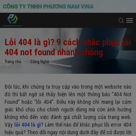
To
na
Lỗi 404 là gì? 9 cách khắc phục lỗi
404 not found nhanh chóng
Trang chủ
Công Nghệ
Đôi lúc, khi chúng ta truy cập vào trong một website nào
đó thì bất ngờ sẽ thấy hiện lên một thông báo “404 Not
Found” hoặc “lỗi 404”. Điều này không chỉ mang lại cảm
giác khó chịu cho chính người dùng mà còn ảnh hưởng
không nhỏ đến việc đánh giá chất lượng của trang web.
Vậy
lỗi 404 là gì
? Làm thế nào để khắc phục lỗi error 404
hiệu quả? Theo dõi ngay nội dung dưới đây để có được lời