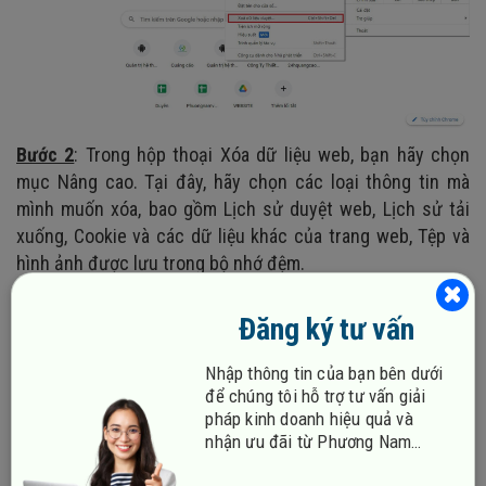
Bước 2
: Trong hộp thoại Xóa dữ liệu web, bạn hãy chọn
mục Nâng cao. Tại đây, hãy chọn các loại thông tin mà
mình muốn xóa, bao gồm Lịch sử duyệt web, Lịch sử tải
xuống, Cookie và các dữ liệu khác của trang web, Tệp và
hình ảnh được lưu trong bộ nhớ đệm.
Đăng ký tư vấn
Nhập thông tin của bạn bên dưới
để chúng tôi hỗ trợ tư vấn giải
pháp kinh doanh hiệu quả và
nhận ưu đãi từ Phương Nam
Vina!