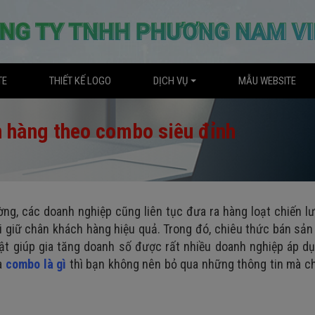
TE
THIẾT KẾ LOGO
DỊCH VỤ
MẪU WEBSITE
n hàng theo combo siêu đỉnh
ng, các doanh nghiệp cũng liên tục đưa ra hàng loạt chiến l
i giữ chân khách hàng hiệu quả. Trong đó, chiêu thức bán sả
t giúp gia tăng doanh số được rất nhiều doanh nghiệp áp dụ
ủa
combo là gì
thì bạn không nên bỏ qua những thông tin mà ch