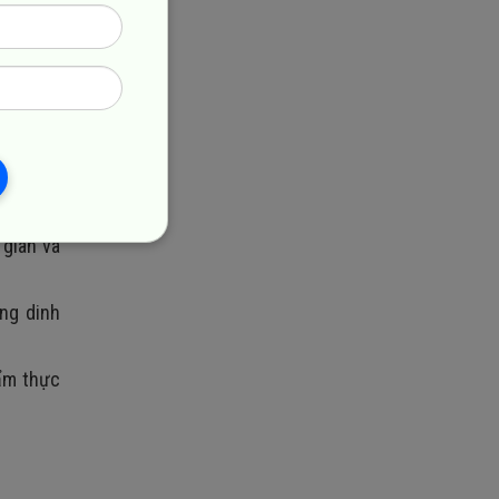
biến để
 là:
 giãn và
ng dinh
 ẩm thực