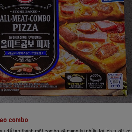
theo combo
hau để tạo thành một combo sẽ mang lại nhiều lợi ích tuyệt vờ