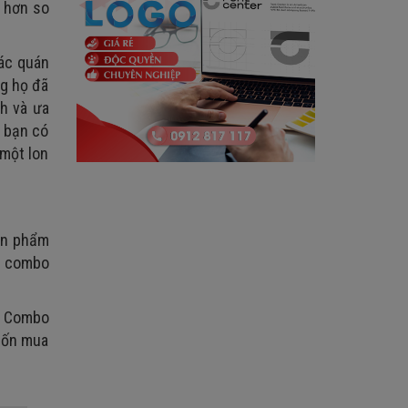
ẻ hơn so
các quán
ng họ đã
h và ưa
, bạn có
 một lon
ản phẩm
iá combo
. Combo
uốn mua