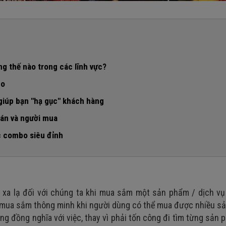
g thế nào trong các lĩnh vực?
bo
giúp bạn "hạ gục" khách hàng
bán và người mua
ng
c combo siêu đỉnh
 phẩm
 xa lạ đối với chúng ta khi mua sắm một sản phẩm / dịch vụ
c mua sắm thông minh khi người dùng có thể mua được nhiều s
g đồng nghĩa với việc, thay vì phải tốn công đi tìm từng sản 