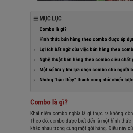
MỤC LỤC
Combo là gì?
Hình thức bán hàng theo combo được áp dụn
Lợi ích bất ngờ của việc bán hàng theo com
1. Đối với người bán
Nghệ thuật bán hàng theo combo siêu chất 
2. Đối với khách hàng
1. Đánh thật mạnh vào tâm lý tiết kiệm
Một số lưu ý khi lựa chọn combo cho người 
2. Combo sản phẩm đáp ứng nhu cầu khách hàng
1. Lưu ý khi sử dụng combo dành cho chủ cửa hà
Những "bậc thầy" thành công nhờ chiến lượ
3. Đẩy mạnh truyền thông rộng rãi
2. Lưu ý dành cho người mua khi chọn combo sản
1. Chiến lược bán hàng theo combo của KFC
4. “Xé nhỏ” các sản phẩm đắt tiền
2. Chiến lược bán hàng theo combo của Netflix
Combo là gì?
5. Bán thêm combo tại quầy thanh toán
Khái niệm combo nghĩa là gì thực ra không còn
Theo đó, combo được biết đến là một hình thứ
khác nhau trong cùng một gói hàng. Điều này cũn