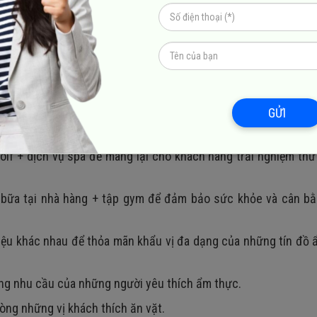
 áp dụng thế nào trong các lĩnh vực?
những sản phẩm với giá combo đã trở thành một xu hướng phổ 
g nhiều ngành kinh doanh khác nhau. Điển hình cần phải kể đến
GỬI
 ăn uống tại nhà hàng + tham quan các điểm du lịch.
lf + dịch vụ spa để mang lại cho khách hàng trải nghiệm thư
 bữa tại nhà hàng + tập gym để đảm bảo sức khỏe và cân bằ
liệu khác nhau để thỏa mãn khẩu vị đa dạng của những tín đồ
ứng nhu cầu của những người yêu thích ẩm thực.
òng những vị khách thích ăn vặt.