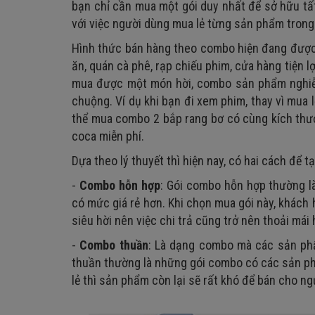
bạn chỉ cần mua một gói duy nhất để sở hữu tất
với việc người dùng mua lẻ từng sản phẩm trong 
Hình thức bán hàng theo combo hiện đang được á
ăn, quán cà phê, rạp chiếu phim, cửa hàng tiện lợ
mua được một món hời, combo sản phẩm nghiễm 
chuộng. Ví dụ khi bạn đi xem phim, thay vì mua 
thể mua combo 2 bắp rang bơ có cùng kích thướ
coca miễn phí.
Dựa theo lý thuyết thì hiện nay, có hai cách để
-
Combo hỗn hợp
: Gói combo hỗn hợp thường l
có mức giá rẻ hơn. Khi chọn mua gói này, khác
siêu hời nên việc chi trả cũng trở nên thoải mái 
-
Combo thuần
: Là dạng combo mà các sản ph
thuần thường là những gói combo có các sản p
lẻ thì sản phẩm còn lại sẽ rất khó để bán cho ng