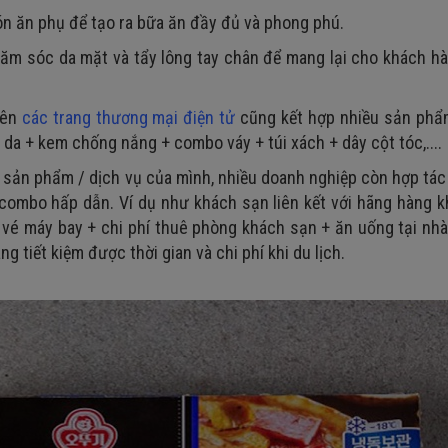
n ăn phụ để tạo ra bữa ăn đầy đủ và phong phú.
ăm sóc da mặt và tẩy lông tay chân để mang lại cho khách h
rên
các trang thương mại điện tử
cũng kết hợp nhiều sản phẩ
 + kem chống nắng + combo váy + túi xách + dây cột tóc,....
c sản phẩm / dịch vụ của mình, nhiều doanh nghiệp còn hợp tác
combo hấp dẫn. Ví dụ như khách sạn liên kết với hãng hàng 
vé máy bay + chi phí thuê phòng khách sạn + ăn uống tại nhà
 tiết kiệm được thời gian và chi phí khi du lịch.