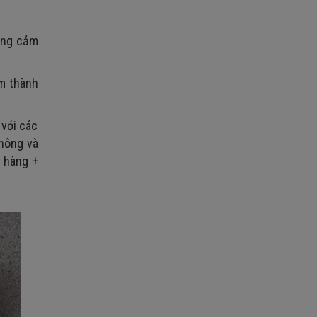
àng cảm
m thành
 với các
không và
 hàng +