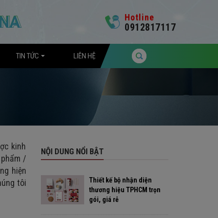
Hotline
0912817117
TIN TỨC
LIÊN HỆ
ược kinh
NỘI DUNG NỔI BẬT
n phẩm /
ng hiện
Thiết kế bộ nhận diện
úng tôi
thương hiệu TPHCM trọn
gói, giá rẻ