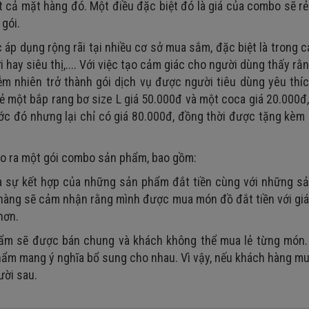
 cả mặt hàng đó. Một điều đặc biệt đó là giá của combo sẽ r
gói.
p dụng rộng rãi tại nhiều cơ sở mua sắm, đặc biệt là trong 
i hay siêu thị,.... Với việc tạo cảm giác cho người dùng thấy rằ
nhiên trở thành gói dịch vụ được người tiêu dùng yêu thíc
lẻ một bắp rang bơ size L giá 50.000đ và một coca giá 20.000đ
c đó nhưng lại chỉ có giá 80.000đ, đồng thời được tặng kèm
 tạo ra một gói combo sản phẩm, bao gồm:
à sự kết hợp của những sản phẩm đắt tiền cùng với những s
h hàng sẽ cảm nhận rằng mình được mua món đồ đắt tiền với g
hơn.
ẩm sẽ được bán chung và khách không thể mua lẻ từng món
hẩm mang ý nghĩa bổ sung cho nhau. Vì vậy, nếu khách hàng m
ười sau.