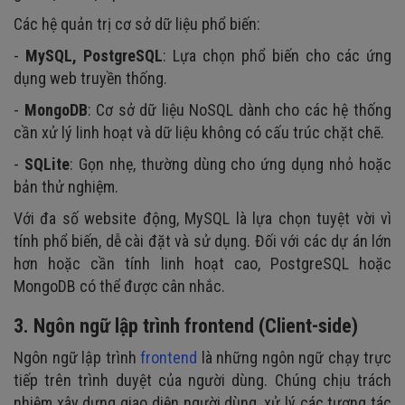
Các hệ quản trị cơ sở dữ liệu phổ biến:
-
MySQL, PostgreSQL
: Lựa chọn phổ biến cho các ứng
dụng web truyền thống.
-
MongoDB
: Cơ sở dữ liệu NoSQL dành cho các hệ thống
cần xử lý linh hoạt và dữ liệu không có cấu trúc chặt chẽ.
-
SQLite
: Gọn nhẹ, thường dùng cho ứng dụng nhỏ hoặc
bản thử nghiệm.
Với đa số website động, MySQL là lựa chọn tuyệt vời vì
tính phổ biến, dễ cài đặt và sử dụng. Đối với các dự án lớn
hơn hoặc cần tính linh hoạt cao, PostgreSQL hoặc
MongoDB có thể được cân nhắc.
3. Ngôn ngữ lập trình frontend (Client-side)
Ngôn ngữ lập trình
frontend
là những ngôn ngữ chạy trực
tiếp trên trình duyệt của người dùng. Chúng chịu trách
nhiệm xây dựng giao diện người dùng, xử lý các tương tác