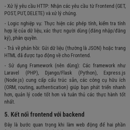
- Xử lý yêu cầu HTTP: Nhận các yêu cầu từ Frontend (GET,
POST, PUT, DELETE) và xử lý chúng.
- Logic nghiệp vụ: Thực hiện các phép tính, kiểm tra tính
hợp lệ của dữ liệu, xác thực người dùng (đăng nhập/đăng
ký), phân quyền.
- Trả về phản hồi: Gửi dữ liệu (thường là JSON) hoặc trang
HTML đã được tạo động về cho Frontend.
- Sử dụng Framework (nên dùng): Các framework như
Laravel (PHP), Django/Flask (Python), Express.js
(Node.js) cung cấp cấu trúc sẵn, các công cụ hữu ích
(ORM, routing, authentication) giúp bạn phát triển nhanh
hơn, quản lý code tốt hơn và tuân thủ các thực hành tốt
nhất.
5. Kết nối frontend với backend
Đây là bước quan trọng khi làm web động để hai phần