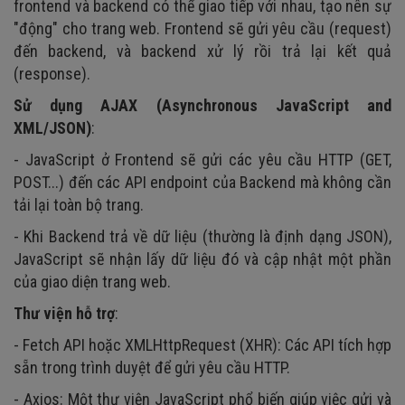
frontend và backend có thể giao tiếp với nhau, tạo nên sự
"động" cho trang web. Frontend sẽ gửi yêu cầu (request)
đến backend, và backend xử lý rồi trả lại kết quả
(response).
Sử dụng AJAX (Asynchronous JavaScript and
XML/JSON)
:
- JavaScript ở Frontend sẽ gửi các yêu cầu HTTP (GET,
POST...) đến các API endpoint của Backend mà không cần
tải lại toàn bộ trang.
- Khi Backend trả về dữ liệu (thường là định dạng JSON),
JavaScript sẽ nhận lấy dữ liệu đó và cập nhật một phần
của giao diện trang web.
Thư viện hỗ trợ
:
- Fetch API hoặc XMLHttpRequest (XHR): Các API tích hợp
sẵn trong trình duyệt để gửi yêu cầu HTTP.
- Axios: Một thư viện JavaScript phổ biến giúp việc gửi và