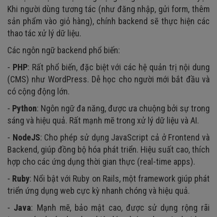
Khi người dùng tương tác (như đăng nhập, gửi form, thêm
sản phẩm vào giỏ hàng), chính backend sẽ thực hiện các
thao tác xử lý dữ liệu.
Các ngôn ngữ backend phổ biến:
-
PHP
: Rất phổ biến, đặc biệt với các hệ quản trị nội dung
(CMS) như WordPress. Dễ học cho người mới bắt đầu và
có cộng động lớn.
-
Python
: Ngôn ngữ đa năng, được ưa chuộng bởi sự trong
sáng và hiệu quả. Rất mạnh mẽ trong xử lý dữ liệu và AI.
-
NodeJS
: Cho phép sử dụng JavaScript cả ở Frontend và
Backend, giúp đồng bộ hóa phát triển. Hiệu suất cao, thích
hợp cho các ứng dụng thời gian thực (real-time apps).
-
Ruby
: Nổi bật với Ruby on Rails, một framework giúp phát
triển ứng dụng web cực kỳ nhanh chóng và hiệu quả.
-
Java
: Mạnh mẽ, bảo mật cao, được sử dụng rộng rãi