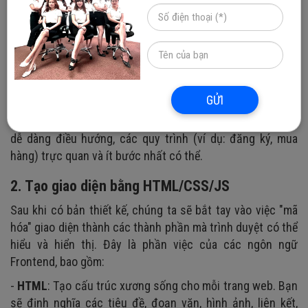
các thành phần (menu, nút, form...). Có thể vẽ tay hoặc
dùng công cụ như Figma, Adobe XD.
- Mockup/Prototype: Phát triển wireframe thành bản thiết
kế có màu sắc, font chữ, hình ảnh chi tiết hơn. Thậm chí
có thể tạo các tương tác giả lập để xem luồng trải nghiệm
người dùng.
GỬI
- Thiết kế trải nghiệm người dùng (UX): Đảm bảo website
dễ dàng điều hướng, các quy trình (ví dụ: đăng ký, mua
hàng) trực quan và ít bước nhất có thể.
2. Tạo giao diện bằng HTML/CSS/JS
Sau khi có bản thiết kế, chúng ta sẽ bắt tay vào việc "mã
hóa" giao diện thành các thành phần mà trình duyệt có thể
hiểu và hiển thị. Đây là phần việc của các ngôn ngữ
Frontend, bao gồm:
-
HTML
: Tạo cấu trúc xương sống cho mỗi trang web. Bạn
sẽ định nghĩa các tiêu đề, đoạn văn, hình ảnh, liên kết,