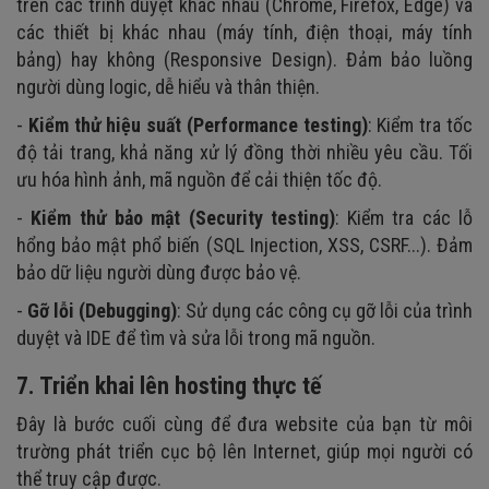
trên các trình duyệt khác nhau (Chrome, Firefox, Edge) và
các thiết bị khác nhau (máy tính, điện thoại, máy tính
bảng) hay không (Responsive Design). Đảm bảo luồng
người dùng logic, dễ hiểu và thân thiện.
-
Kiểm thử hiệu suất (Performance testing)
: Kiểm tra tốc
độ tải trang, khả năng xử lý đồng thời nhiều yêu cầu. Tối
ưu hóa hình ảnh, mã nguồn để cải thiện tốc độ.
-
Kiểm thử bảo mật (Security testing)
: Kiểm tra các lỗ
hổng bảo mật phổ biến (SQL Injection, XSS, CSRF...). Đảm
bảo dữ liệu người dùng được bảo vệ.
-
Gỡ lỗi (Debugging)
: Sử dụng các công cụ gỡ lỗi của trình
duyệt và IDE để tìm và sửa lỗi trong mã nguồn.
7. Triển khai lên hosting thực tế
Đây là bước cuối cùng để đưa website của bạn từ môi
trường phát triển cục bộ lên Internet, giúp mọi người có
thể truy cập được.