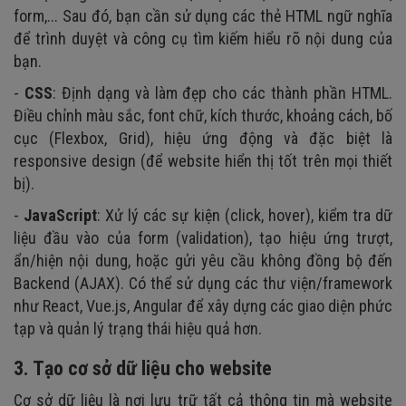
form,... Sau đó, bạn cần sử dụng các thẻ HTML ngữ nghĩa
để trình duyệt và công cụ tìm kiếm hiểu rõ nội dung của
bạn.
-
CSS
: Định dạng và làm đẹp cho các thành phần HTML.
Điều chỉnh màu sắc, font chữ, kích thước, khoảng cách, bố
cục (Flexbox, Grid), hiệu ứng động và đặc biệt là
responsive design (để website hiển thị tốt trên mọi thiết
bị).
-
JavaScript
: Xử lý các sự kiện (click, hover), kiểm tra dữ
liệu đầu vào của form (validation), tạo hiệu ứng trượt,
ẩn/hiện nội dung, hoặc gửi yêu cầu không đồng bộ đến
Backend (AJAX). Có thể sử dụng các thư viện/framework
như React, Vue.js, Angular để xây dựng các giao diện phức
tạp và quản lý trạng thái hiệu quả hơn.
3. Tạo cơ sở dữ liệu cho website
Cơ sở dữ liệu là nơi lưu trữ tất cả thông tin mà website