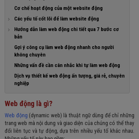
Cơ chế hoạt động của một website động
Các yếu tố cốt lõi để làm website động
1. Ngôn ngữ lập trình backend (Server-side)
Hướng dẫn làm web động chi tiết qua 7 bước cơ
bản
2. Hệ cơ sở dữ liệu (Database)
1. Lên ý tưởng và thiết kế giao diện
Gợi ý công cụ làm web động nhanh cho người
3. Ngôn ngữ lập trình frontend (Client-side)
không chuyên
2. Tạo giao diện bằng HTML/CSS/JS
4. Web server & Hosting
Những vấn đề cần cân nhắc khi tự làm web động
3. Tạo cơ sở dữ liệu cho website
Web server
Dịch vụ thiết kế web động ấn tượng, giá rẻ, chuyên
4. Lập trình backend
Hosting
nghiệp
5. Kết nối frontend với backend
6. Kiểm thử và hoàn thiện
Web động là gì?
7. Triển khai lên hosting thực tế
Web động
(dynamic web) là thuật ngữ dùng để chỉ những
trang web mà nội dung và giao diện của chúng có thể thay
đổi liên tục và tự động, dựa trên nhiều yếu tố khác nhau.
Những yếu tố này bao gồm: