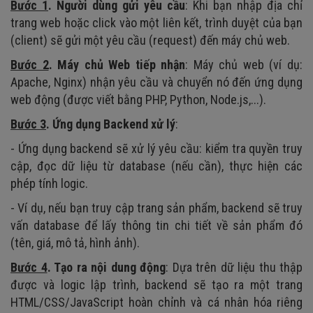
Bước 1
. Người dùng gửi yêu cầu
: Khi bạn nhập địa chỉ
trang web hoặc click vào một liên kết, trình duyệt của bạn
(client) sẽ gửi một yêu cầu (request) đến máy chủ web.
Bước 2
. Máy chủ Web tiếp nhận
: Máy chủ web (ví dụ:
Apache, Nginx) nhận yêu cầu và chuyển nó đến ứng dụng
web động (được viết bằng PHP, Python, Node.js,...).
Bước 3
. Ứng dụng Backend xử lý
:
- Ứng dụng backend sẽ xử lý yêu cầu: kiểm tra quyền truy
cập, đọc dữ liệu từ database (nếu cần), thực hiện các
phép tính logic.
- Ví dụ, nếu bạn truy cập trang sản phẩm, backend sẽ truy
vấn database để lấy thông tin chi tiết về sản phẩm đó
(tên, giá, mô tả, hình ảnh).
Bước 4
. Tạo ra nội dung động
: Dựa trên dữ liệu thu thập
được và logic lập trình, backend sẽ tạo ra một trang
HTML/CSS/JavaScript hoàn chỉnh và cá nhân hóa riêng