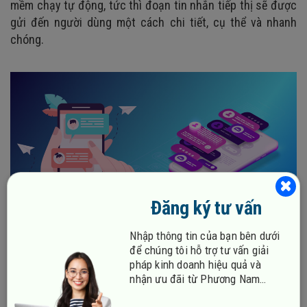
mềm chạy tự động, tức thì đoạn tin nhắn tiếp thị sẽ được
gửi đến người dùng một cách chi tiết, cụ thể và nhanh
chóng.
Đăng ký tư vấn
Nhập thông tin của bạn bên dưới
để chúng tôi hỗ trợ tư vấn giải
2. PSMS (Dịch vụ tin nhắn ngắn đặc biệt)
pháp kinh doanh hiệu quả và
nhận ưu đãi từ Phương Nam
PSMS được xem là một phiên bản nâng cấp của SMM
Vina!
marketing. Thông thường, các mẫu tin quảng cáo này sẽ