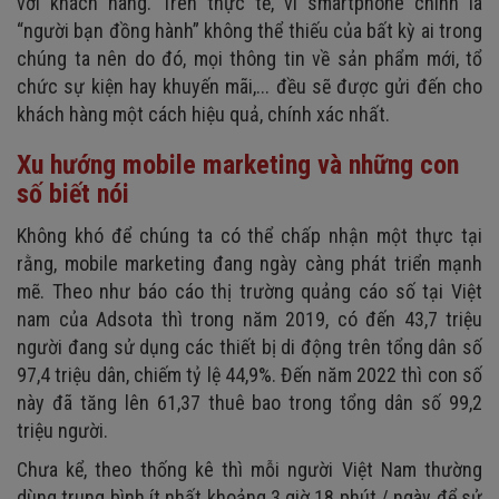
với khách hàng. Trên thực tế, vì smartphone chính là
9. Mobile search ads (Quảng cáo tìm kiếm)
“người bạn đồng hành” không thể thiếu của bất kỳ ai trong
10. NFC (Kết nối không dây trường gần)
chúng ta nên do đó, mọi thông tin về sản phẩm mới, tổ
11. Email di động
chức sự kiện hay khuyến mãi,... đều sẽ được gửi đến cho
khách hàng một cách hiệu quả, chính xác nhất.
12. Mạng xã hội di động
Xu hướng mobile marketing và những con
số biết nói
Không khó để chúng ta có thể chấp nhận một thực tại
rằng, mobile marketing đang ngày càng phát triển mạnh
mẽ. Theo như báo cáo thị trường quảng cáo số tại Việt
nam của Adsota thì trong năm 2019, có đến 43,7 triệu
người đang sử dụng các thiết bị di động trên tổng dân số
97,4 triệu dân, chiếm tỷ lệ 44,9%. Đến năm 2022 thì con số
này đã tăng lên 61,37 thuê bao trong tổng dân số 99,2
triệu người.
Chưa kể, theo thống kê thì mỗi người Việt Nam thường
dùng trung bình ít nhất khoảng 3 giờ 18 phút / ngày để sử