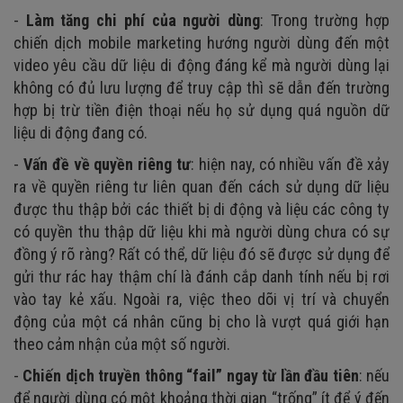
-
Làm tăng chi phí của người dùng
: Trong trường hợp
chiến dịch mobile marketing hướng người dùng đến một
video yêu cầu dữ liệu di động đáng kể mà người dùng lại
không có đủ lưu lượng để truy cập thì sẽ dẫn đến trường
hợp bị trừ tiền điện thoại nếu họ sử dụng quá nguồn dữ
liệu di động đang có.
-
Vấn đề về quyền riêng tư
: hiện nay, có nhiều vấn đề xảy
ra về quyền riêng tư liên quan đến cách sử dụng dữ liệu
được thu thập bởi các thiết bị di động và liệu các công ty
có quyền thu thập dữ liệu khi mà người dùng chưa có sự
đồng ý rõ ràng? Rất có thể, dữ liệu đó sẽ được sử dụng để
gửi thư rác hay thậm chí là đánh cắp danh tính nếu bị rơi
vào tay kẻ xấu. Ngoài ra, việc theo dõi vị trí và chuyển
động của một cá nhân cũng bị cho là vượt quá giới hạn
theo cảm nhận của một số người.
-
Chiến dịch truyền thông “fail” ngay từ lần đầu tiên
: nếu
để người dùng có một khoảng thời gian “trống” ít để ý đến