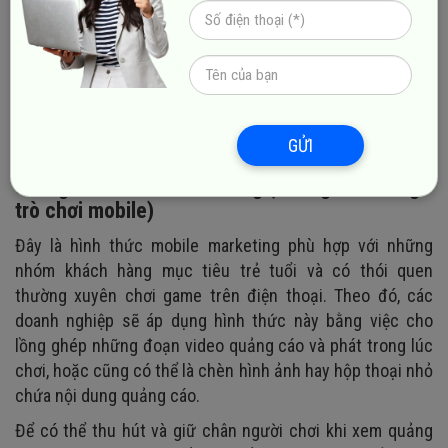
được sử dụng với mục đích kêu gọi rõ ràng, điển hình như:
mua sản phẩm trực tuyến, tham gia trò chơi, nhắn tin,....
So với SMS marketing, PSMS thường ngốn nhiều kinh phí
của doanh nghiệp và dĩ nhiên, phương thức này cũng sẽ
mang đến hiệu quả tương tác cao đúng như tên gọi “tiền
nào của nấy”.
GỬI
3. In game mobile marketing (Quảng cáo trong
trò chơi mobile)
Đây là hình thức mobile marketing phù hợp với những
nhóm khách hàng mục tiêu trẻ tuổi và có thói quen
thường xuyên chơi game trên điện thoại. Theo đó, các
doanh nghiệp sẽ áp dụng hình thức này bằng việc cho
lồng ghép những đoạn video quảng cáo và phát trong lúc
chơi, hoặc cũng có thể là chèn hình ảnh hay hộp thoại nhỏ
chứa nội dung quảng cáo.
Để có thể thu hút và giữ chân người chơi khi xem quảng