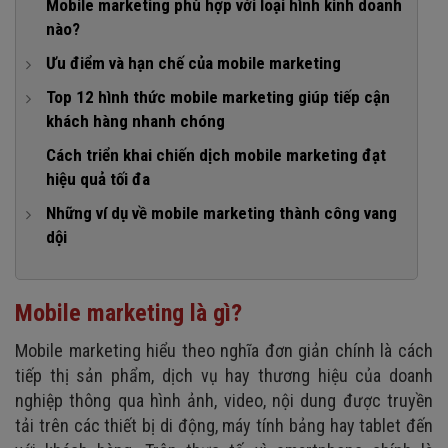
Mobile marketing phù hợp với loại hình kinh doanh
nào?
Ưu điểm và hạn chế của mobile marketing
1. Ưu điểm của mobile marketing
Top 12 hình thức mobile marketing giúp tiếp cận
khách hàng nhanh chóng
2. Hạn chế của mobile marketing
1. SMS Marketing
Cách triển khai chiến dịch mobile marketing đạt
hiệu quả tối đa
2. PSMS (Dịch vụ tin nhắn ngắn đặc biệt)
Những ví dụ về mobile marketing thành công vang
3. In game mobile marketing (Quảng cáo trong trò chơi
dội
mobile)
1. Dove Selfie - Vẻ đẹp đích thực
4. MMS (Nhắn tin đa phương tiện)
2. Clear - My Kool Việt Nam
5. Sử dụng mã QR codes
Mobile marketing là gì?
3. Samsung Galaxy V: Selfie to Self-V
6. WAP (Giao thức ứng dụng không dây)
Mobile marketing hiểu theo nghĩa đơn giản chính là cách
7. Mobile app - based marketing (Marketing trong ứng
tiếp thị sản phẩm, dịch vụ hay thương hiệu của doanh
dụng)
nghiệp thông qua hình ảnh, video, nội dung được truyền
8. Location - based marketing (Marketing dựa trên vị trí)
tải trên các thiết bị di động, máy tính bảng hay tablet đến