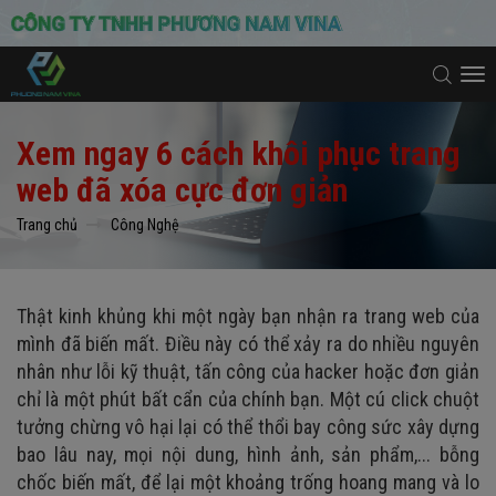
To
na
Xem ngay 6 cách khôi phục trang
web đã xóa cực đơn giản
Trang chủ
Công Nghệ
Thật kinh khủng khi một ngày bạn nhận ra trang web của
mình đã biến mất. Điều này có thể xảy ra do nhiều nguyên
nhân như lỗi kỹ thuật, tấn công của hacker hoặc đơn giản
chỉ là một phút bất cẩn của chính bạn. Một cú click chuột
tưởng chừng vô hại lại có thể thổi bay công sức xây dựng
bao lâu nay, mọi nội dung, hình ảnh, sản phẩm,... bỗng
chốc biến mất, để lại một khoảng trống hoang mang và lo