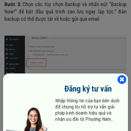
Bước 3:
Chọn các tùy chọn Backup và nhấn nút "Backup
Now!" để bắt đầu quá trình sao lưu ngay lập tức.” Bản
backup có thể được tải về hoặc gửi qua email.
Đăng ký tư vấn
Nhập thông tin của bạn bên dưới
để chúng tôi hỗ trợ tư vấn giải
pháp kinh doanh hiệu quả và
nhận ưu đãi từ Phương Nam
Phương án B - Khôi phục thủ công
Vina!
Bạn có thể khôi phục thủ công trang WordPress từ bản