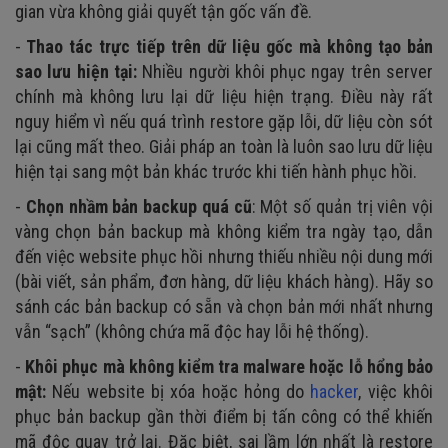
gian vừa không giải quyết tận gốc vấn đề.
-
Thao tác trực tiếp trên dữ liệu gốc mà không tạo bản
sao lưu hiện tại:
Nhiều người khôi phục ngay trên server
chính mà không lưu lại dữ liệu hiện trạng. Điều này rất
nguy hiểm vì nếu quá trình restore gặp lỗi, dữ liệu còn sót
lại cũng mất theo. Giải pháp an toàn là luôn sao lưu dữ liệu
hiện tại sang một bản khác trước khi tiến hành phục hồi.
-
Chọn nhầm bản backup quá cũ
: Một số quản trị viên vội
vàng chọn bản backup mà không kiểm tra ngày tạo, dẫn
đến việc website phục hồi nhưng thiếu nhiều nội dung mới
(bài viết, sản phẩm, đơn hàng, dữ liệu khách hàng). Hãy so
sánh các bản backup có sẵn và chọn bản mới nhất nhưng
vẫn “sạch” (không chứa mã độc hay lỗi hệ thống).
-
Khôi phục mà không kiểm tra malware hoặc lỗ hổng bảo
mật:
Nếu website bị xóa hoặc hỏng do
hacker
, việc khôi
phục bản backup gần thời điểm bị tấn công có thể khiến
mã độc quay trở lại. Đặc biệt, sai lầm lớn nhất là restore