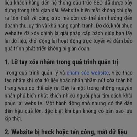
liệu khách hàng đến hệ thống cấu trúc SEO đã được xây
5. Sử dụng Wayback Machine để khôi phục website đã
dựng trong thời gian dài. Website biến mất không chỉ gây
xóa
ra tổn thất về công sức mà còn có thể ảnh hưởng đến
6. Khôi phục website khi mất tên miền
doanh thu, uy tín và khả năng cạnh tranh. Do đó, khôi phục
website đã xóa chính là giải pháp cấp bách giúp bạn lấy
lại dữ liệu, khởi động lại hoạt động trực tuyến và đảm bảo
quá trình phát triển không bị gián đoạn.
1. Lỡ tay xóa nhầm trong quá trình quản trị
Trong quá trình quản lý và
chăm sóc website
, việc thao
tác nhầm khi xóa dữ liệu hoặc nhấn nhầm nút xóa toàn bộ
trang web có thể xảy ra. Đây là một trong những nguyên
nhân phổ biến nhất khiến nhiều người phải tìm cách khôi
phục lại website. Một hành động nhỏ nhưng có thể dẫn
đến hậu quả lớn, đặc biệt khi bạn không có bản sao lưu
kịp thời.
2. Website bị hack hoặc tấn công, mất dữ liệu