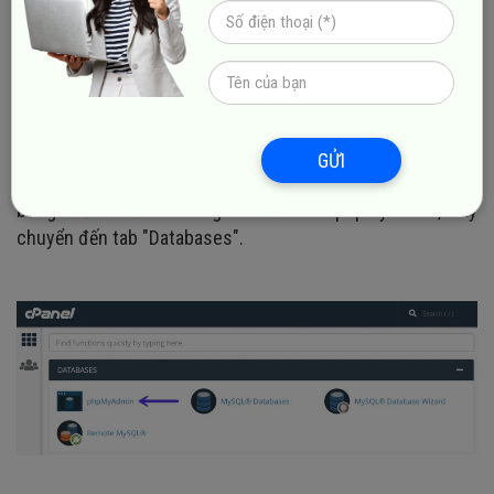
backup một cách hiệu quả, đảm bảo dữ liệu quý giá luôn
được bảo vệ và hiển thị trực tuyến theo các bước dưới
đây.
Bước 1: Truy cập phpMyAdmin
Đầu tiên, đăng nhập vào tài khoản hosting của bạn. Sau
GỬI
khi vào, tìm phpMyAdmin — Bạn có thể cần tìm kiếm trong
bảng điều khiển hosting. Khi đã vào phpMyAdmin, hãy
chuyển đến tab "Databases".