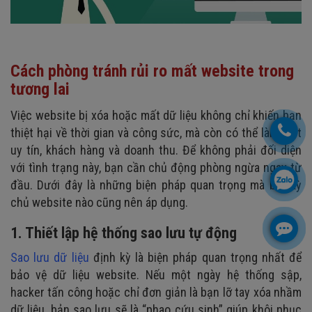
Cách phòng tránh rủi ro mất website trong
tương lai
Việc website bị xóa hoặc mất dữ liệu không chỉ khiến bạn
thiệt hại về thời gian và công sức, mà còn có thể làm mất
uy tín, khách hàng và doanh thu. Để không phải đối diện
với tình trạng này, bạn cần chủ động phòng ngừa ngay từ
đầu. Dưới đây là những biện pháp quan trọng mà bất kỳ
chủ website nào cũng nên áp dụng.
1. Thiết lập hệ thống sao lưu tự động
Sao lưu dữ liệu
định kỳ là biện pháp quan trọng nhất để
bảo vệ dữ liệu website. Nếu một ngày hệ thống sập,
hacker tấn công hoặc chỉ đơn giản là bạn lỡ tay xóa nhầm
dữ liệu, bản sao lưu sẽ là “phao cứu sinh” giúp khôi phục