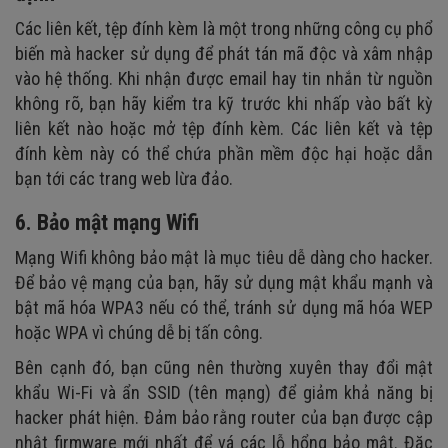
Các liên kết, tệp đính kèm là một trong những công cụ phổ
biến mà hacker sử dụng để phát tán mã độc và xâm nhập
vào hệ thống. Khi nhận được email hay tin nhắn từ nguồn
không rõ, bạn hãy kiểm tra kỹ trước khi nhấp vào bất kỳ
liên kết nào hoặc mở tệp đính kèm. Các liên kết và tệp
đính kèm này có thể chứa phần mềm độc hại hoặc dẫn
bạn tới các trang web lừa đảo.
6. Bảo mật mạng Wifi
Mạng Wifi không bảo mật là mục tiêu dễ dàng cho hacker.
Để bảo vệ mạng của bạn, hãy sử dụng mật khẩu mạnh và
bật mã hóa WPA3 nếu có thể, tránh sử dụng mã hóa WEP
hoặc WPA vì chúng dễ bị tấn công.
Bên cạnh đó, bạn cũng nên thường xuyên thay đổi mật
khẩu Wi-Fi và ẩn SSID (tên mạng) để giảm khả năng bị
hacker phát hiện. Đảm bảo rằng router của bạn được cập
nhật firmware mới nhất để vá các lỗ hổng bảo mật. Đặc