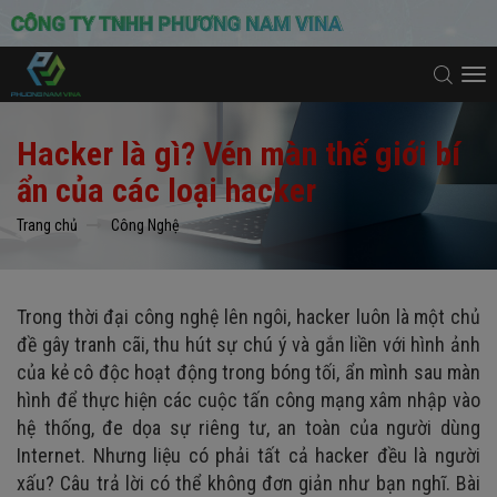
To
na
Hacker là gì? Vén màn thế giới bí
ẩn của các loại hacker
Trang chủ
Công Nghệ
Trong thời đại công nghệ lên ngôi, hacker luôn là một chủ
đề gây tranh cãi, thu hút sự chú ý và gắn liền với hình ảnh
của kẻ cô độc hoạt động trong bóng tối, ẩn mình sau màn
hình để thực hiện các cuộc tấn công mạng xâm nhập vào
hệ thống, đe dọa sự riêng tư, an toàn của người dùng
Internet. Nhưng liệu có phải tất cả hacker đều là người
xấu? Câu trả lời có thể không đơn giản như bạn nghĩ. Bài