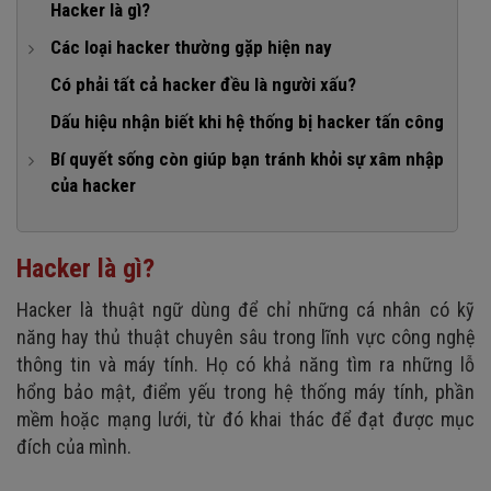
Hacker là gì?
Các loại hacker thường gặp hiện nay
1. Hacker mũ trắng (White hat hacker)
Có phải tất cả hacker đều là người xấu?
2. Hacker mũ đen (Black Hat Hacker)
Dấu hiệu nhận biết khi hệ thống bị hacker tấn công
3. Hacker mũ xám (Gray hat hacker)
Bí quyết sống còn giúp bạn tránh khỏi sự xâm nhập
của hacker
4. Hacker mũ đỏ (Red hat hacker)
1. Cập nhật phần mềm thường xuyên
5. Hacker mũ xanh (Blue hat hacker)
2. Sử dụng mật khẩu mạnh và độc nhất
6. Script Kiddie
Hacker là gì?
3. Kích hoạt xác thực hai yếu tố
7. Hacktivist
Hacker là thuật ngữ dùng để chỉ những cá nhân có kỹ
4. Sử dụng phần mềm diệt virus và tường lửa
năng hay thủ thuật chuyên sâu trong lĩnh vực công nghệ
5. Tránh nhấp vào các liên kết và tệp không xác định
thông tin và máy tính. Họ có khả năng tìm ra những lỗ
hổng bảo mật, điểm yếu trong hệ thống máy tính, phần
6. Bảo mật mạng Wifi
mềm hoặc mạng lưới, từ đó khai thác để đạt được mục
7. Sao lưu dữ liệu định kỳ
đích của mình.
8. Cảnh giác với các hoạt động đăng nhập bất thường