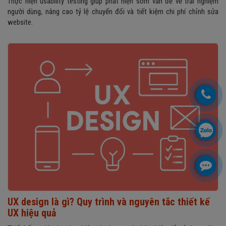
Thực hiện usability testing giúp phát hiện sớm vấn đề về trải nghiệm
người dùng, nâng cao tỷ lệ chuyển đổi và tiết kiệm chi phí chỉnh sửa
website.
UX design là gì? Quy trình và nguyên tắc thiết kế
UX hiệu quả