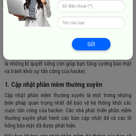
Bí quyết sống còn giúp bạn tránh khỏi sự
xâm nhập của hacker
GỬI
Trong thời đại số hóa, bảo vệ dữ liệu và hệ thống khỏi sự
xâm nhập của hacker là điều cực kỳ quan trọng. Dưới đây
là những bí quyết sống còn giúp bạn tăng cường bảo mật
và tránh khỏi sự tấn công của hacker.
1. Cập nhật phần mềm thường xuyên
Cập nhật phần mềm thường xuyên là một trong những
biện pháp quan trọng nhất để bảo vệ hệ thống khỏi các
cuộc tấn công của hacker. Các nhà phát triển phần mềm
thường xuyên phát hành các bản cập nhật để vá các lỗ
hổng bảo mật đã được phát hiện.