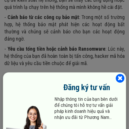
quá trình lạ chạy trên hệ thống mà mình không hề cài đặt.
-
Cảnh báo từ các công cụ bảo mật
: Trong một số trường
hợp, hệ thống bảo mật phát hiện các hoạt động bất
thường và chúng sẽ cảnh báo cho bạn các hoạt động
đáng ngờ.
-
Yêu cầu tống tiền hoặc cảnh báo Ransomware
: Lúc này,
hệ thống của bạn đã hoàn toàn bị tấn công, hacker mã hóa
dữ liệu và yêu cầu tiền chuộc để giải mã.
Đăng ký tư vấn
Nhập thông tin của bạn bên dưới
để chúng tôi hỗ trợ tư vấn giải
pháp kinh doanh hiệu quả và
nhận ưu đãi từ Phương Nam
Vina!