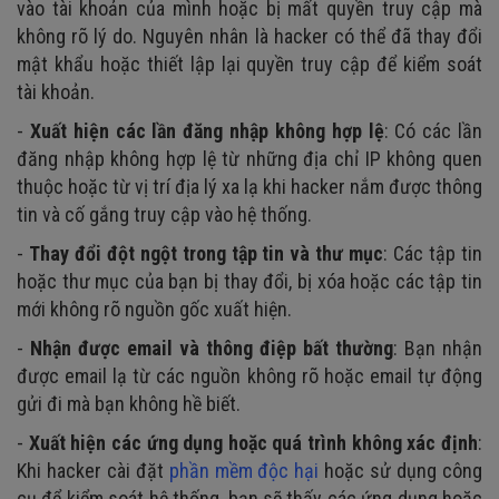
vào tài khoản của mình hoặc bị mất quyền truy cập mà
không rõ lý do. Nguyên nhân là hacker có thể đã thay đổi
mật khẩu hoặc thiết lập lại quyền truy cập để kiểm soát
tài khoản.
-
Xuất hiện các lần đăng nhập không hợp lệ
: Có các lần
đăng nhập không hợp lệ từ những địa chỉ IP không quen
thuộc hoặc từ vị trí địa lý xa lạ khi hacker nắm được thông
tin và cố gắng truy cập vào hệ thống.
-
Thay đổi đột ngột trong tập tin và thư mục
: Các tập tin
hoặc thư mục của bạn bị thay đổi, bị xóa hoặc các tập tin
mới không rõ nguồn gốc xuất hiện.
-
Nhận được email và thông điệp bất thường
: Bạn nhận
được email lạ từ các nguồn không rõ hoặc email tự động
gửi đi mà bạn không hề biết.
-
Xuất hiện các ứng dụng hoặc quá trình không xác định
:
Khi hacker cài đặt
phần mềm độc hại
hoặc sử dụng công
cụ để kiểm soát hệ thống, bạn sẽ thấy các ứng dụng hoặc