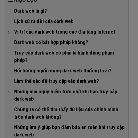
Dark web là gì?
Lịch sử ra đời của dark web
Vị trí của dark web trong các địa tầng Internet
1. Surface web
Dark web có bất hợp pháp không?
2. Deep web
Truy cập dark web có phải là hành động phạm
pháp?
3. Dark web
Đối tượng người dùng dark web thường là ai?
Làm thế nào để truy cập vào dark web?
Những mối nguy hiểm trực chờ khi bạn truy cập
dark web
1. Bị nhiễm mã độc
Chúng ta có thể tìm thấy dữ liệu của chính mình
trên dark web không?
2. Bị ám ảnh bởi những nội dung đen tối
Những lưu ý giúp bạn đảm bảo an toàn khi truy cập
3. Nguy cơ đối mặt với những hậu quả pháp lý
dark web