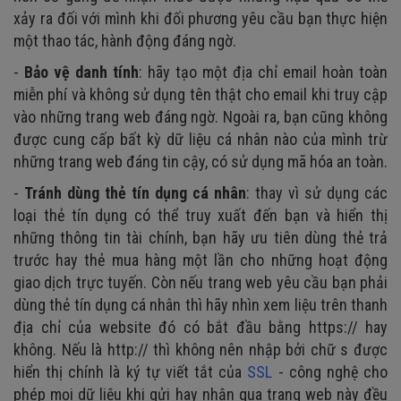
xảy ra đối với mình khi đối phương yêu cầu bạn thực hiện
một thao tác, hành động đáng ngờ.
-
Bảo vệ danh tính
: hãy tạo một địa chỉ email hoàn toàn
miễn phí và không sử dụng tên thật cho email khi truy cập
vào những trang web đáng ngờ. Ngoài ra, bạn cũng không
được cung cấp bất kỳ dữ liệu cá nhân nào của mình trừ
những trang web đáng tin cậy, có sử dụng mã hóa an toàn.
-
Tránh dùng thẻ tín dụng cá nhân
: thay vì sử dụng các
loại thẻ tín dụng có thể truy xuất đến bạn và hiển thị
những thông tin tài chính, bạn hãy ưu tiên dùng thẻ trả
trước hay thẻ mua hàng một lần cho những hoạt động
giao dịch trực tuyến. Còn nếu trang web yêu cầu bạn phải
dùng thẻ tín dụng cá nhân thì hãy nhìn xem liệu trên thanh
địa chỉ của website đó có bắt đầu bằng https:// hay
không. Nếu là http:// thì không nên nhập bởi chữ s được
hiển thị chính là ký tự viết tắt của
SSL
- công nghệ cho
phép mọi dữ liệu khi gửi hay nhận qua trang web này đều