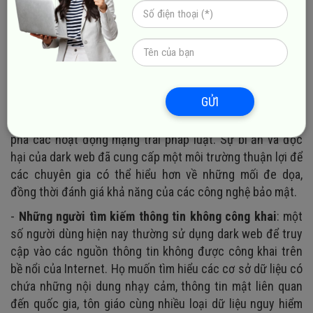
công cụ để duyệt web ẩn danh và đảm bảo cho quyền
riêng tư của mình. Đó có thể là các nhà báo, nhóm nghiên
cứu, nhà hoạt động nhân quyền,... hay bất cứ ai đang quan
tâm đến việc tránh bị chính quyền theo dõi và giám sát.
-
Các chuyên gia nghiên cứu về vấn đề bảo mật
: một số
GỬI
chuyên gia đã tìm cách truy cập dark web để nghiên cứu
về lỗ hổng bảo mật, phân tích phần mềm độc hại hay khám
phá các hoạt động mạng trái pháp luật. Sự bí ẩn và độc
hại của dark web đã cung cấp một môi trường thuận lợi để
các chuyên gia có thể hiểu hơn về những mối đe dọa,
đồng thời đánh giá khả năng của các công nghệ bảo mật.
-
Những người tìm kiếm thông tin không công khai
: một
số người dùng hiện nay thường sử dụng dark web để truy
cập vào các nguồn thông tin không được công khai trên
bề nổi của Internet. Họ muốn tìm hiểu các cơ sở dữ liệu có
chứa những nội dung nhạy cảm, thông tin mật liên quan
đến quốc gia, tôn giáo cùng nhiều loại dữ liệu nguy hiểm