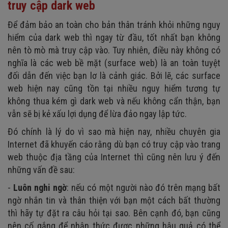
truy cập dark web
Để đảm bảo an toàn cho bản thân tránh khỏi những nguy
hiểm của dark web thì ngay từ đầu, tốt nhất bạn không
nên tò mò mà truy cập vào. Tuy nhiên, điều này không có
nghĩa là các web bề mặt (surface web) là an toàn tuyệt
đối dẫn đến việc bạn lơ là cảnh giác. Bởi lẽ, các surface
web hiện nay cũng tồn tại nhiều nguy hiểm tương tự
không thua kém gì dark web và nếu không cẩn thận, bạn
vẫn sẽ bị kẻ xấu lợi dụng để lừa đảo ngay lập tức.
Đó chính là lý do vì sao mà hiện nay, nhiều chuyên gia
Internet đã khuyến cáo rằng dù bạn có truy cập vào trang
web thuộc địa tầng của Internet thì cũng nên lưu ý đến
những vấn đề sau:
-
Luôn nghi ngờ
: nếu có một người nào đó trên mạng bất
ngờ nhắn tin và thân thiện với bạn một cách bất thường
thì hãy tự đặt ra câu hỏi tại sao. Bên cạnh đó, bạn cũng
nên cố gắng để nhận thức được những hậu quả có thể