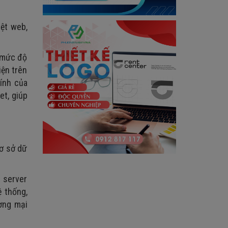
yệt web,
o mức độ
iện trên
hính của
et, giúp
cơ sở dữ
e server
ệ thống,
ương mại