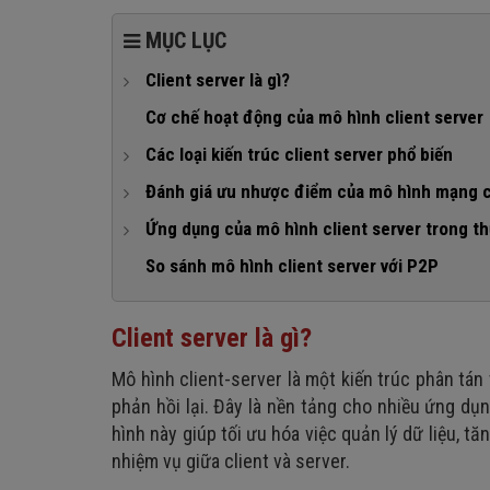
MỤC LỤC
Client server là gì?
1. Client
Cơ chế hoạt động của mô hình client server
2. Server
Các loại kiến trúc client server phổ biến
1. Kiến trúc hai tầng (Two-tier architecture)
Đánh giá ưu nhược điểm của mô hình mạng c
2. Kiến trúc ba tầng (Three-tier architecture)
1. Ưu điểm của mô hình client server
Ứng dụng của mô hình client server trong th
3. Kiến trúc N tầng (N-tier architecture)
2. Nhược điểm của mô hình web client server
1. Ứng dụng trong phát triển website
So sánh mô hình client server với P2P
2. Ứng dụng trong hệ thống cơ sở dữ liệu
Client server là gì?
3. Ứng dụng trong trò chơi trực tuyến
4. Ứng dụng trong thương mại điện tử
Mô hình client-server là một kiến trúc phân tán
phản hồi lại. Đây là nền tảng cho nhiều ứng dụ
hình này giúp tối ưu hóa việc quản lý dữ liệu, 
nhiệm vụ giữa client và server.