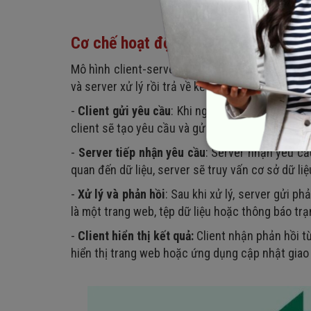
Cơ chế hoạt động của mô hình clien
Mô hình client-server hoạt động theo nguyên tắ
và server xử lý rồi trả về kết quả. Quá trình này
-
Client gửi yêu cầu
: Khi người dùng thực hiện 
client sẽ tạo yêu cầu và gửi đến server qua gi
-
Server tiếp nhận yêu cầu
: Server nhận yêu cầu
quan đến dữ liệu, server sẽ truy vấn cơ sở dữ li
-
Xử lý và phản hồi
: Sau khi xử lý, server gửi ph
là một trang web, tệp dữ liệu hoặc thông báo trạ
-
Client hiển thị kết quả:
Client nhận phản hồi từ
hiển thị trang web hoặc ứng dụng cập nhật giao 