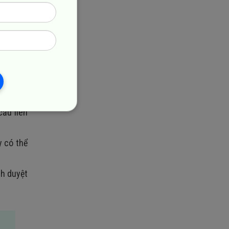
 yêu cầu
ng dụng,
cầu liên
y có thể
nh duyệt