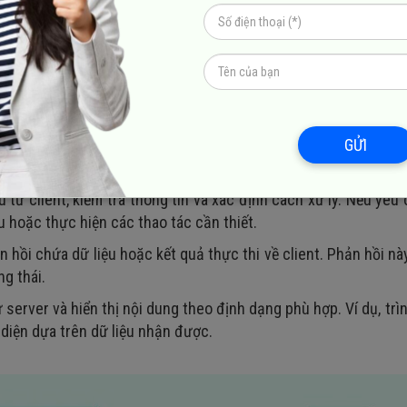
t server
c yêu cầu – phản hồi (request-response) trong đó client gửi
 diễn ra theo các bước sau:
GỬI
một thao tác như nhập URL trên trình duyệt hoặc gửi lệnh từ ứ
ao thức mạng như HTTP,
FTP
hoặc WebSocket.
 từ client, kiểm tra thông tin và xác định cách xử lý. Nếu yêu 
ệu hoặc thực hiện các thao tác cần thiết.
ản hồi chứa dữ liệu hoặc kết quả thực thi về client. Phản hồi nà
ng thái.
 server và hiển thị nội dung theo định dạng phù hợp. Ví dụ, trì
diện dựa trên dữ liệu nhận được.