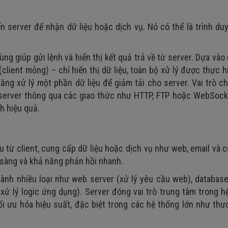
ến server để nhận dữ liệu hoặc dịch vụ. Nó có thể là trình du
ng giúp gửi lệnh và hiển thị kết quả trả về từ server. Dựa và
 (client mỏng) – chỉ hiển thị dữ liệu, toàn bộ xử lý được thực h
năng xử lý một phần dữ liệu để giảm tải cho server. Vai trò c
ới server thông qua các giao thức như HTTP, FTP hoặc WebSock
h hiệu quả.
 từ client, cung cấp dữ liệu hoặc dịch vụ như web, email và 
 sàng và khả năng phản hồi nhanh.
ành nhiều loại như web server (xử lý yêu cầu web), databas
 (xử lý logic ứng dụng). Server đóng vai trò trung tâm trong h
ối ưu hóa hiệu suất, đặc biệt trong các hệ thống lớn như th