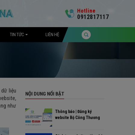
Hotline
0912817117
TIN TỨC
LIÊN HỆ
 dữ liệu
NỘI DUNG NỔI BẬT
website,
cũng như
Thông báo | Đăng ký
website Bộ Công Thương