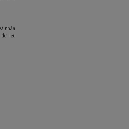
 và nhận
 dữ liệu