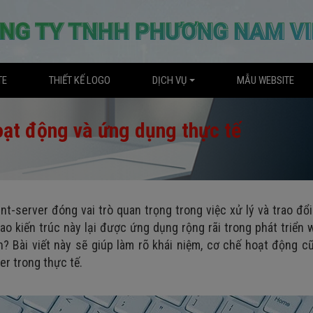
TE
THIẾT KẾ LOGO
DỊCH VỤ
MẪU WEBSITE
hoạt động và ứng dụng thực tế
t-server đóng vai trò quan trọng trong việc xử lý và trao đổi
i sao kiến trúc này lại được ứng dụng rộng rãi trong phát triển 
n? Bài viết này sẽ giúp làm rõ khái niệm, cơ chế hoạt động 
er trong thực tế.