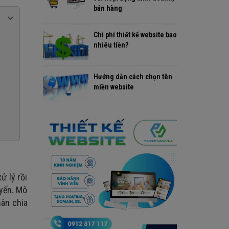
bán hàng
Chi phí thiết kế website bao
nhiêu tiền?
Hướng dẫn cách chọn tên
miền website
ử lý rồi
uyến. Mô
hân chia