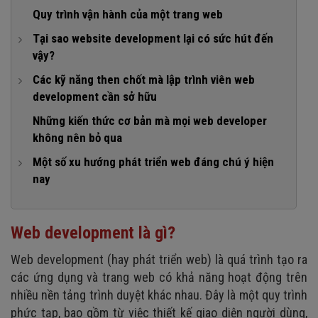
Quy trình vận hành của một trang web
Tại sao website development lại có sức hút đến
vậy?
1. Không yêu cầu về bằng cấp
Các kỹ năng then chốt mà lập trình viên web
development cần sở hữu
2. Nhu cầu tuyển dụng cao
1. Front-end
Những kiến thức cơ bản mà mọi web developer
3. Lương web developer cao
không nên bỏ qua
2. Back-end
4. Có cơ hội làm việc trực tiếp ở nước ngoài
Một số xu hướng phát triển web đáng chú ý hiện
3. Database technology
5. Thoải mái chọn lựa hình thức làm việc
nay
4. Một số kỹ năng quan trọng khác
1. Công nghệ trí tuệ nhân tạo (AI) và máy học (ML)
2. Progressive Web Apps (PWAs)
Web development là gì?
3. Single Page Application (SPA)
Web development (hay phát triển web) là quá trình tạo ra
4. Push Notifications
các ứng dụng và trang web có khả năng hoạt động trên
5. AI Chatbot
nhiều nền tảng trình duyệt khác nhau. Đây là một quy trình
phức tạp, bao gồm từ việc thiết kế giao diện người dùng,
6. Phát triển dựa trên điện toán đám mây