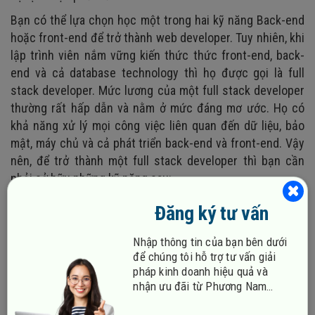
Bạn có thể lựa chọn học một trong hai kỹ năng Back-end
hoặc front-end để trở thành web developer. Tuy nhiên, khi
lập trình viên nắm vững kiến thức thức front-end, back-
end và cả database technology thì họ được gọi là full
stack developer. Mức lương của một full stack developer
thường rất hấp dẫn và nằm ở mức đáng mơ ước. Họ có
khả năng xử lý mọi công việc liên quan đến dữ liệu, bảo
mật, máy chủ và cả phát triển back-end và front-end. Vậy
nên, để trở thành một full stack developer thì bạn cần
phải sở hữu những kỹ năng sau:
- Ngôn ngữ lập trình: PHP, Java, C#, Ruby, Python...
Đăng ký tư vấn
- Thành thạo việc sử dụng framework và thư viện bên thứ
Nhập thông tin của bạn bên dưới
ba.
để chúng tôi hỗ trợ tư vấn giải
- Kiến thức vững về front-end bao gồm CSS, HTML,
pháp kinh doanh hiệu quả và
nhận ưu đãi từ Phương Nam
JavaScript…
Vina!
- Tinh thông kỹ thuật cache và quản lý cơ sở dữ liệu.