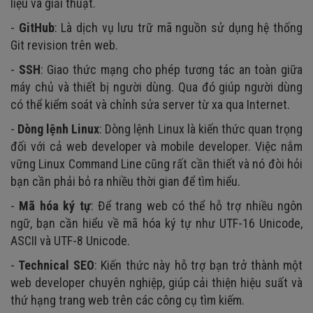
liệu và giải thuật.
-
GitHub
: Là dịch vụ lưu trữ mã nguồn sử dụng hệ thống
Git revision trên web.
-
SSH
: Giao thức mạng cho phép tương tác an toàn giữa
máy chủ và thiết bị người dùng. Qua đó giúp người dùng
có thể kiểm soát và chỉnh sửa server từ xa qua Internet.
-
Dòng lệnh Linux
: Dòng lệnh Linux là kiến thức quan trọng
đối với cả web developer và mobile developer. Việc nắm
vững Linux Command Line cũng rất cần thiết và nó đòi hỏi
bạn cần phải bỏ ra nhiều thời gian để tìm hiểu.
-
Mã hóa ký tự
: Để trang web có thể hỗ trợ nhiều ngôn
ngữ, bạn cần hiểu về mã hóa ký tự như UTF-16 Unicode,
ASCII và UTF-8 Unicode.
-
Technical SEO
: Kiến thức này hỗ trợ bạn trở thành một
web developer chuyên nghiệp, giúp cải thiện hiệu suất và
thứ hạng trang web trên các công cụ tìm kiếm.