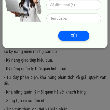
- Có kỹ năng thiết kế gồm: Prototype design, UX design, UI
design.
4.
Một số kỹ năng quan trọng khác
Ngoài các kỹ năng liên quan đến kỹ thuật, full stack
GỬI
developer cần sở hữu những kỹ năng mềm quan trọng để
phát triển sự nghiệp một cách bền vững. Dưới đây là một
số kỹ năng mềm mà họ cần có:
- Kỹ năng giao tiếp hiệu quả.
- Kỹ năng quản lý thời gian linh hoạt.
- Tư duy phản biện, khả năng phân tích và giải quyết vấn
đề.
- Khả năng quản lý mối quan hệ với khách hàng.
- Sáng tạo và có tầm nhìn.
- Tính cẩn thận, chi tiết và kiên nhẫn.