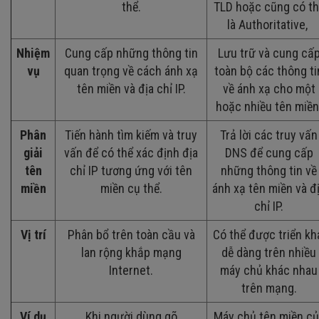
thể.
TLD hoặc cũng có th
là Authoritative,
Nhiệm
Cung cấp những thông tin
Lưu trữ và cung cấ
vụ
quan trọng về cách ánh xạ
toàn bộ các thông ti
tên miền và địa chỉ IP.
về ánh xạ cho một
hoặc nhiều tên miền
Phân
Tiến hành tìm kiếm và truy
Trả lời các truy vấn
giải
vấn để có thể xác định địa
DNS để cung cấp
tên
chỉ IP tương ứng với tên
những thông tin về
miền
miền cụ thể.
ánh xạ tên miền và đ
chỉ IP.
Vị trí
Phân bổ trên toàn cầu và
Có thể được triển kh
lan rộng khắp mạng
dễ dàng trên nhiều
Internet.
máy chủ khác nhau
trên mạng.
Ví dụ
Khi người dùng gõ
Máy chủ tên miền củ