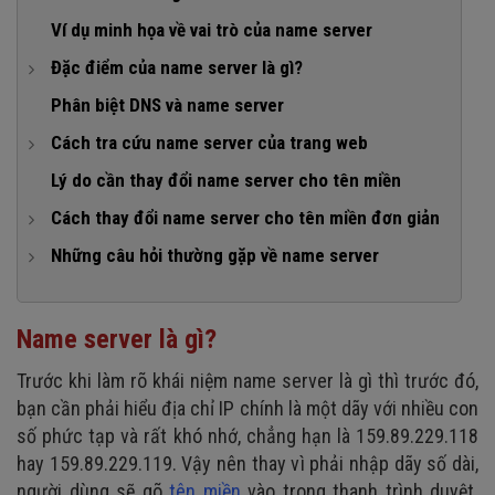
Ví dụ minh họa về vai trò của name server
Đặc điểm của name server là gì?
1. Lưu trữ tên miền tương ứng địa chỉ IP
Phân biệt DNS và name server
2. Chuyển đổi tên miền thành địa chỉ IP
Cách tra cứu name server của trang web
3. Thời gian truy cập thông tin lên đến 8 tiếng
Tra cứu name server trên Windows
Lý do cần thay đổi name server cho tên miền
Tra cứu name server trên Linux
Cách thay đổi name server cho tên miền đơn giản
Tra cứu name server trên macOS
Bước 1: Mua tên miền tương ứng
Những câu hỏi thường gặp về name server
Bước 2: Lấy thông tin name server
1. Bạn có thể sở hữu name server của riêng mình không?
Bước 3: Đổi tên name server
2. Một tên miền có thể có bao nhiêu name server?
Name server là gì?
Bước 4: Hoàn tất quá trình thay đổi name server
3. Có cần trỏ tên miền bằng cả 2 cách IP và name
Trước khi làm rõ khái niệm name server là gì thì trước đó,
servers hay không?
bạn cần phải hiểu địa chỉ IP chính là một dãy với nhiều con
số phức tạp và rất khó nhớ, chẳng hạn là 159.89.229.118
hay 159.89.229.119. Vậy nên thay vì phải nhập dãy số dài,
người dùng sẽ gõ
tên miền
vào trong thanh trình duyệt.