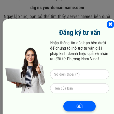
dig ns yourdomainname.com
Ngay lập tức, bạn có thể tìm thấy server names bên dưới
Phần Answer.
Đăng ký tư vấn
Nhập thông tin của bạn bên dưới
để chúng tôi hỗ trợ tư vấn giải
pháp kinh doanh hiệu quả và nhận
ưu đãi từ Phương Nam Vina!
GỬI
Lý do cần thay đổi name server cho tên