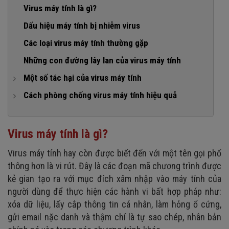
Virus máy tính là gì?
Dấu hiệu máy tính bị nhiễm virus
Các loại virus máy tính thường gặp
Những con đường lây lan của virus máy tính
Một số tác hại của virus máy tính
1. Làm chậm tốc độ của máy tính
Cách phòng chống virus máy tính hiệu quả
2. Tác động đến các ứng dụng
1. Cài đặt phần mềm diệt virus
3. Ảnh hưởng dữ liệu cá nhân
2. Đóng băng hệ thống máy tính
Virus máy tính là gì?
4. Máy tính thường xuyên bị treo không thể khởi động
3. Sử dụng tường lửa
Virus máy tính hay còn được biết đến với một tên gọi phổ
4. Sao lưu dữ liệu thường xuyên
thông hơn là vi rút. Đây là các đoạn mã chương trình được
5. Tránh nhấp vào các liên kết đáng ngờ
kẻ gian tạo ra với mục đích xâm nhập vào máy tính của
người dùng để thực hiện các hành vi bất hợp pháp như:
6. Luôn quét các tệp đính kèm trong email
xóa dữ liệu, lấy cắp thông tin cá nhân, làm hỏng ổ cứng,
7. Cập nhật bản vá lỗi hệ điều hành
gửi email nặc danh và thậm chí là tự sao chép, nhân bản