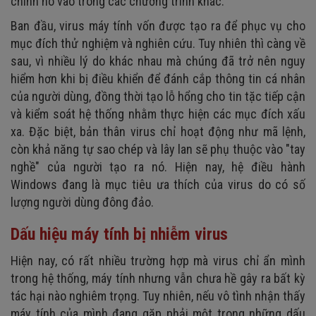
chính nó vào trong các chương trình khác.
Ban đầu, virus máy tính vốn được tạo ra để phục vụ cho
mục đích thử nghiệm và nghiên cứu. Tuy nhiên thì càng về
sau, vì nhiều lý do khác nhau mà chúng đã trở nên nguy
hiểm hơn khi bị điều khiển để đánh cắp thông tin cá nhân
của người dùng, đồng thời tạo lỗ hổng cho tin tặc tiếp cận
và kiểm soát hệ thống nhằm thực hiện các mục đích xấu
xa. Đặc biệt, bản thân virus chỉ hoạt động như mã lệnh,
còn khả năng tự sao chép và lây lan sẽ phụ thuộc vào "tay
nghề" của người tạo ra nó. Hiện nay, hệ điều hành
Windows đang là mục tiêu ưa thích của virus do có số
lượng người dùng đông đảo.
Dấu hiệu máy tính bị nhiễm virus
Hiện nay, có rất nhiều trường hợp mà virus chỉ ẩn mình
trong hệ thống, máy tính nhưng vẫn chưa hề gây ra bất kỳ
tác hại nào nghiêm trọng. Tuy nhiên, nếu vô tình nhận thấy
máy tính của mình đang gặp phải một trong những dấu