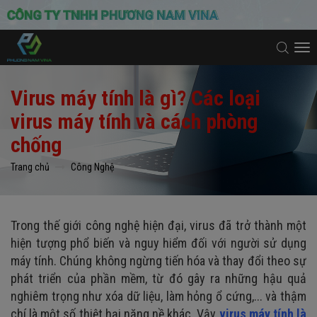
To
na
Virus máy tính là gì? Các loại
virus máy tính và cách phòng
chống
Trang chủ
Công Nghệ
Trong thế giới công nghệ hiện đại, virus đã trở thành một
hiện tượng phổ biến và nguy hiểm đối với người sử dụng
máy tính. Chúng không ngừng tiến hóa và thay đổi theo sự
phát triển của phần mềm, từ đó gây ra những hậu quả
nghiêm trọng như xóa dữ liệu, làm hỏng ổ cứng,... và thậm
chí là một số thiệt hại nặng nề khác. Vậy
virus máy tính là