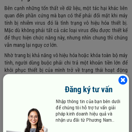
Bên cạnh những tổn thất về dữ liệu, một tác hại khác liên
quan đến phần cứng mà bạn có thể phải đối mặt khi máy
tính bị nhiễm virus đó là tình trạng vô hiệu hóa thiết bị.
Mặc dù không phải tất cả các loại virus đều được thiết kế
để thực hiện chức năng này, nhưng nhìn chung thì chúng
vẫn mang lại nguy cơ lớn.
Nhờ trang bị khả năng vô hiệu hóa hoặc khóa toàn bộ máy
tính, người dùng buộc phải chi trả một khoản tiền lớn để
khôi phục thiết bị của mình trở về trạng thái hoạt động
bình thường. Một số virus khác được lập trình để tấn
công các tệp hệ thống, gây ra sự cố và làm cho máy tính
Đăng ký tư vấn
không hoạt động đúng cách, thậm chí có thể làm cho máy
bị treo.
Nhập thông tin của bạn bên dưới
để chúng tôi hỗ trợ tư vấn giải
pháp kinh doanh hiệu quả và
nhận ưu đãi từ Phương Nam
Vina!