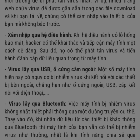
môi trường dễ bị phát tán virus nhất. Ví dụ, nhiều trang
web chứa virus đã được gắn sẵn trong các file download
và khi bạn tải về, chúng có thể xâm nhập vào thiết bị của
bạn mà không báo trước.
-
Xâm nhập qua hệ điều hành
: Khi hệ điều hành có lỗ hổng
bảo mật, hacker có thể khai thác và tiếp cận máy tính một
cách dễ dàng. Sau đó, họ có thể phát tán virus và tiến
hành đánh cắp dữ liệu quan trọng từ máy tính.
-
Virus lây qua USB, ổ cứng cắm ngoài
: Một số máy tính
hiện nay có nguy cơ bị nhiễm virus khi kết nối với các thiết
bị bên ngoài, chẳng hạn như ổ cứng ngoài, USB, cáp kết
nối với điện thoại,....
-
Virus lây qua Bluetooth
: Việc máy tính bị nhiễm virus
không nhất thiết phải thông qua một đường truyền cụ thể.
Thay vào đó, khi nhận dữ liệu từ các thiết bị khác thông
qua Bluetooth thì máy tính của bạn vẫn có thể bị nhiễm
virus như thường, nhất là khi tính năng chia sẻ qua