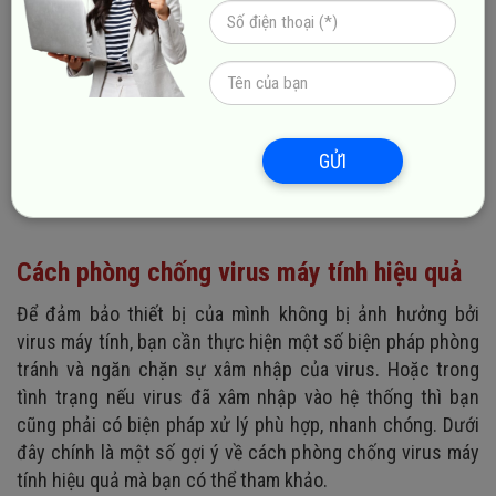
GỬI
Cách phòng chống virus máy tính hiệu quả
Để đảm bảo thiết bị của mình không bị ảnh hưởng bởi
virus máy tính, bạn cần thực hiện một số biện pháp phòng
tránh và ngăn chặn sự xâm nhập của virus. Hoặc trong
tình trạng nếu virus đã xâm nhập vào hệ thống thì bạn
cũng phải có biện pháp xử lý phù hợp, nhanh chóng. Dưới
đây chính là một số gợi ý về cách phòng chống virus máy
tính hiệu quả mà bạn có thể tham khảo.