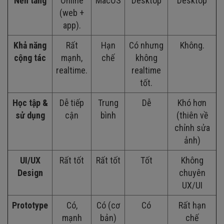
Nền tảng
Online
MacOS
Desktop
Desktop
(web +
app).
Khả năng
Rất
Hạn
Có nhưng
Không.
cộng tác
mạnh,
chế
không
realtime.
realtime
tốt.
Học tập &
Dễ tiếp
Trung
Dễ
Khó hơn
sử dụng
cận
bình
(thiên về
chỉnh sửa
ảnh)
UI/UX
Rất tốt
Rất tốt
Tốt
Không
Design
chuyên
UX/UI
Prototype
Có,
Có (cơ
Có
Rất hạn
mạnh
bản)
chế