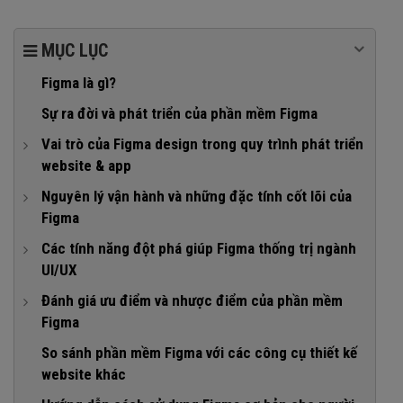
MỤC LỤC
Figma là gì?
Sự ra đời và phát triển của phần mềm Figma
Vai trò của Figma design trong quy trình phát triển
website & app
1. Thiết kế giao diện
Nguyên lý vận hành và những đặc tính cốt lõi của
Figma
2. Tạo prototype
1. Hoạt động trên nền tảng web (Browser-based)
Các tính năng đột phá giúp Figma thống trị ngành
3. Tối ưu hóa quy trình bàn giao
UI/UX
2. Lưu trữ đám mây và quản lý phiên bản (Version
4. Cầu nối hỗ trợ cộng tác nhóm
control)
1. Auto Layout
Đánh giá ưu điểm và nhược điểm của phần mềm
Figma
3. Cộng tác thời gian thực (Real-time Collaboration)
2. Components & Variants
1. Ưu điểm của Figma
So sánh phần mềm Figma với các công cụ thiết kế
3. Smart Animate & Advanced Prototyping
website khác
2. Nhược điểm của Figma design
4. Dev Mode