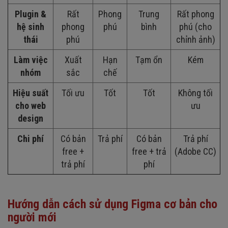
Plugin &
Rất
Phong
Trung
Rất phong
hệ sinh
phong
phú
bình
phú (cho
thái
phú
chỉnh ảnh)
Làm việc
Xuất
Hạn
Tạm ổn
Kém
nhóm
sắc
chế
Hiệu suất
Tối ưu
Tốt
Tốt
Không tối
cho web
ưu
design
Chi phí
Có bản
Trả phí
Có bản
Trả phí
free +
free + trả
(Adobe CC)
trả phí
phí
Hướng dẫn cách sử dụng Figma cơ bản cho
người mới