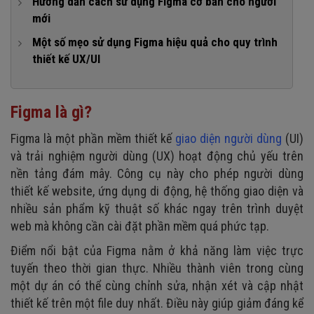
Hướng dẫn cách sử dụng Figma cơ bản cho người
5. Multi-player & Real-time Collaboration
mới
6. Version History
1. Tạo tài khoản Figma
Một số mẹo sử dụng Figma hiệu quả cho quy trình
7. FigJam
thiết kế UX/UI
2. Làm quen giao diện
8. Design System & Team Library
1. Sử dụng hệ thống phím tắt để tăng tốc thao tác
3. Tạo frame và thiết kế layout
9. Hệ sinh thái Plugin và Figma Community
2. Tổ chức cấu trúc layer và page theo tư duy lập trình
4. Sử dụng component
Figma là gì?
3. Quản lý khoảng cách bằng tính năng Nudge Amount
5. Xuất file cho developer
Figma là một phần mềm thiết kế
giao diện người dùng
(UI)
4. Tận dụng tính năng Component Overrides một cách linh
và trải nghiệm người dùng (UX) hoạt động chủ yếu trên
hoạt
nền tảng đám mây. Công cụ này cho phép người dùng
5. Sử dụng Grid và Layout để căn chỉnh chuẩn UI
thiết kế website, ứng dụng di động, hệ thống giao diện và
nhiều sản phẩm kỹ thuật số khác ngay trên trình duyệt
6. Sử dụng Section để tổ chức và đánh dấu trạng thái
thiết kế
web mà không cần cài đặt phần mềm quá phức tạp.
7. Tối ưu dung lượng file Figma để tránh lag
Điểm nổi bật của Figma nằm ở khả năng làm việc trực
tuyến theo thời gian thực. Nhiều thành viên trong cùng
một dự án có thể cùng chỉnh sửa, nhận xét và cập nhật
thiết kế trên một file duy nhất. Điều này giúp giảm đáng kể