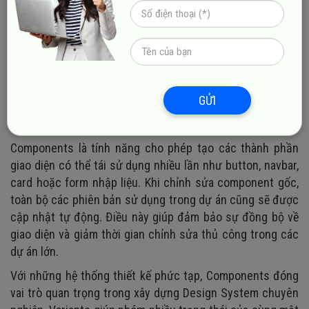
khi thay đổi nội dung text hoặc thêm thành phần mới,
layout sẽ tự điều chỉnh mà không làm vỡ cấu trúc giao
diện. Auto Layout còn giúp tiết kiệm đáng kể thời gian
chỉnh sửa và duy trì tính nhất quán trong thiết kế. Nhờ đó,
designer có thể tập trung nhiều hơn vào trải nghiệm người
dùng thay vì xử lý các thao tác căn chỉnh lặp đi lặp lại.
GỬI
2. Components & Variants
Components là tính năng cho phép tạo các thành phần
giao diện có thể tái sử dụng nhiều lần như button, navbar,
card hoặc form nhập liệu. Khi chỉnh sửa component gốc,
toàn bộ các phiên bản sử dụng trong dự án cũng sẽ được
cập nhật tự động. Điều này giúp đảm bảo sự đồng bộ về
giao diện và giảm thời gian chỉnh sửa thủ công trong các
dự án lớn.
Với những hệ thống thiết kế phức tạp, Components đóng
vai trò quan trọng trong xây dựng Design System chuyên