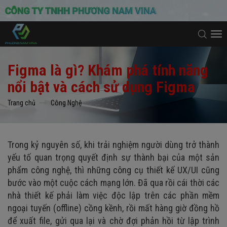
To
na
Figma là gì? Khám phá tính năng
nổi bật và cách sử dụng Figma
Trang chủ
Công Nghệ
Trong kỷ nguyên số, khi trải nghiệm người dùng trở thành
yếu tố quan trọng quyết định sự thành bại của một sản
phẩm công nghệ, thì những công cụ thiết kế UX/UI cũng
bước vào một cuộc cách mạng lớn. Đã qua rồi cái thời các
nhà thiết kế phải làm việc độc lập trên các phần mềm
ngoại tuyến (offline) cồng kềnh, rồi mất hàng giờ đồng hồ
để xuất file, gửi qua lại và chờ đợi phản hồi từ lập trình