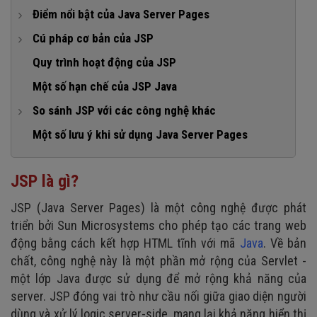
1. Tạo trang web thương mại điện tử
Điểm nổi bật của Java Server Pages
2. Hệ thống quản lý nội dung (CMS)
1. Mã hóa trên server-side
Cú pháp cơ bản của JSP
3. Cổng thông tin điện tử
2. Tích hợp dễ dàng với các công nghệ Java khác
1. Cấu trúc cơ bản của một trang Java Server Pages
Quy trình hoạt động của JSP
4. Hệ thống diễn đàn trực tuyến
3. Ngôn ngữ script linh hoạt
2. Các loại thẻ Java Server Pages
Một số hạn chế của JSP Java
3. Các hành động chuẩn trong JSP
So sánh JSP với các công nghệ khác
1. So sánh JSP và Servlet
Một số lưu ý khi sử dụng Java Server Pages
2. So sánh JSP với PHP, ASP.NET
JSP là gì?
JSP (Java Server Pages) là một công nghệ được phát
triển bởi Sun Microsystems cho phép tạo các trang web
động bằng cách kết hợp HTML tĩnh với mã
Java
. Về bản
chất, công nghệ này là một phần mở rộng của Servlet -
một lớp Java được sử dụng để mở rộng khả năng của
server. JSP đóng vai trò như cầu nối giữa giao diện người
dùng và xử lý logic server-side, mang lại khả năng hiển thị