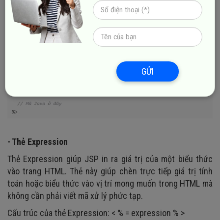
- Thẻ Scriptlet
Scriptlet cho phép nhúng mã Java vào trong trang JSP
Java, xử lý logic chương trình động. Nội dung của
scriptlet thường là mã Java như khai báo biến, điều kiện
hoặc vòng lặp.
GỬI
Cấu trúc thẻ Scriptlet:
- Thẻ Expression
Thẻ Expression giúp JSP in ra giá trị của một biểu thức
vào trang HTML. Thẻ này giúp chèn trực tiếp giá trị tính
toán hoặc biểu thức vào vị trí mong muốn trong HTML mà
không cần phải viết mã xử lý phức tạp.
Cấu trúc của thẻ Expression: < % = expression % >