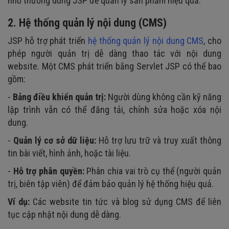
nhỏ thường dùng JSP để quản lý sản phẩm hiệu quả.
2. Hệ thống quản lý nội dung (CMS)
JSP hỗ trợ phát triển
hệ thống quản lý nội dung CMS
, cho
phép người quản trị dễ dàng thao tác với nội dung
website. Một CMS phát triển bằng Servlet JSP có thể bao
gồm:
-
Bảng điều khiển quản trị:
Người dùng không cần kỹ năng
lập trình vẫn có thể đăng tải, chỉnh sửa hoặc xóa nội
dung.
-
Quản lý cơ sở dữ liệu:
Hỗ trợ lưu trữ và truy xuất thông
tin bài viết, hình ảnh, hoặc tài liệu.
-
Hỗ trợ phân quyền:
Phân chia vai trò cụ thể (người quản
trị, biên tập viên) để đảm bảo quản lý hệ thống hiệu quả.
Ví dụ:
Các website tin tức và blog sử dụng CMS để liên
tục cập nhật nội dung dễ dàng.