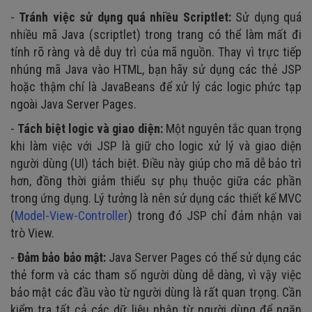
-
Tránh việc sử dụng quá nhiều Scriptlet:
Sử dụng quá
nhiều mã Java (scriptlet) trong trang có thể làm mất đi
tính rõ ràng và dễ duy trì của mã nguồn. Thay vì trực tiếp
nhúng mã Java vào HTML, bạn hãy sử dụng các thẻ JSP
hoặc thậm chí là JavaBeans để xử lý các logic phức tạp
ngoài Java Server Pages.
-
Tách biệt logic và giao diện:
Một nguyên tắc quan trọng
khi làm việc với JSP là giữ cho logic xử lý và giao diện
người dùng (UI) tách biệt. Điều này giúp cho mã dễ bảo trì
hơn, đồng thời giảm thiểu sự phụ thuộc giữa các phần
trong ứng dụng. Lý tưởng là nên sử dụng các thiết kế MVC
(
Model-View-Controller
) trong đó JSP chỉ đảm nhận vai
trò View.
-
Đảm bảo bảo mật:
Java Server Pages có thể sử dụng các
thẻ form và các tham số người dùng dễ dàng, vì vậy việc
bảo mật các đầu vào từ người dùng là rất quan trọng. Cần
kiểm tra tất cả các dữ liệu nhập từ người dùng để ngăn