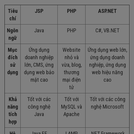
Tiêu
JSP
PHP
ASP.NET
chí
Ngôn
Java
PHP
C#, VB.NET
ngữ
Mục
Ứng dụng
Website
Ứng dụng web lớn,
đích
doanh nghiệp
nhỏ và
ứng dụng doanh
sử
lớn, CMS, ứng
vừa, blog,
nghiệp, ứng dụng
dụng
dụng web bảo
thương
web hiệu năng
mật cao
mại điện
cao
tử
Khả
Tốt với các
Tốt với
Tốt với các công
năng
công nghệ
MySQL và
nghệ Microsoft
tích
Java
Apache
hợp
Hệ
Java EE
LAMP
.NET Framework