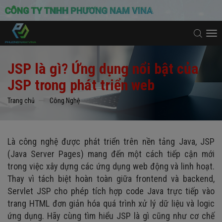
To
na
JSP là gì? Ứng dụng nổi bật của
JSP trong phát triển web
Trang chủ
Công Nghệ
Là công nghệ được phát triển trên nền tảng Java, JSP
(Java Server Pages) mang đến một cách tiếp cận mới
trong việc xây dựng các ứng dụng web động và linh hoạt.
Thay vì tách biệt hoàn toàn giữa frontend và backend,
Servlet JSP cho phép tích hợp code Java trực tiếp vào
trang HTML đơn giản hóa quá trình xử lý dữ liệu và logic
ứng dụng. Hãy cùng tìm hiểu JSP là gì cũng như cơ chế