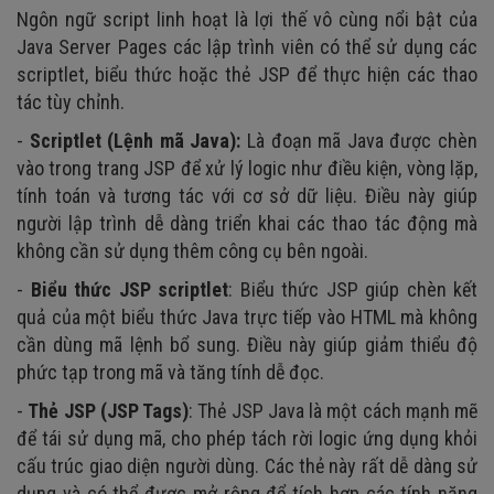
Ngôn ngữ script linh hoạt là lợi thế vô cùng nổi bật của
Java Server Pages các lập trình viên có thể sử dụng các
scriptlet, biểu thức hoặc thẻ JSP để thực hiện các thao
tác tùy chỉnh.
-
Scriptlet (Lệnh mã Java):
Là đoạn mã Java được chèn
vào trong trang JSP để xử lý logic như điều kiện, vòng lặp,
tính toán và tương tác với cơ sở dữ liệu. Điều này giúp
người lập trình dễ dàng triển khai các thao tác động mà
không cần sử dụng thêm công cụ bên ngoài.
-
Biểu thức JSP scriptlet
: Biểu thức JSP giúp chèn kết
quả của một biểu thức Java trực tiếp vào HTML mà không
cần dùng mã lệnh bổ sung. Điều này giúp giảm thiểu độ
phức tạp trong mã và tăng tính dễ đọc.
-
Thẻ JSP (JSP Tags)
: Thẻ JSP Java là một cách mạnh mẽ
để tái sử dụng mã, cho phép tách rời logic ứng dụng khỏi
cấu trúc giao diện người dùng. Các thẻ này rất dễ dàng sử
dụng và có thể được mở rộng để tích hợp các tính năng