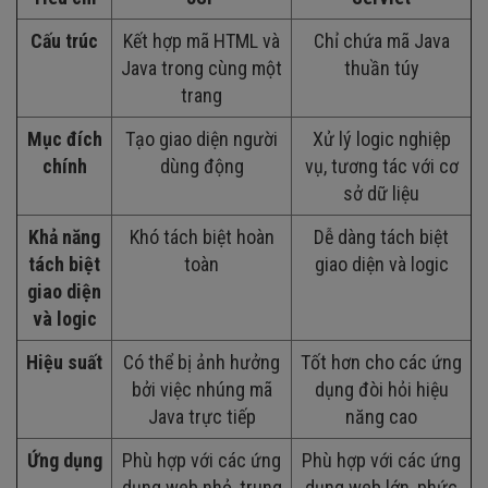
Cấu trúc
Kết hợp mã HTML và
Chỉ chứa mã Java
Java trong cùng một
thuần túy
trang
Mục đích
Tạo giao diện người
Xử lý logic nghiệp
chính
dùng động
vụ, tương tác với cơ
sở dữ liệu
Khả năng
Khó tách biệt hoàn
Dễ dàng tách biệt
tách biệt
toàn
giao diện và logic
giao diện
và logic
Hiệu suất
Có thể bị ảnh hưởng
Tốt hơn cho các ứng
bởi việc nhúng mã
dụng đòi hỏi hiệu
Java trực tiếp
năng cao
Ứng dụng
Phù hợp với các ứng
Phù hợp với các ứng
dụng web nhỏ, trung
dụng web lớn, phức