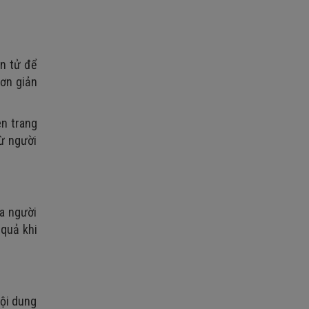
n tử để
ơn giản
ên trang
ừ người
a người
 quả khi
nội dung