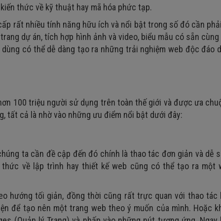
kiến thức về kỹ thuật hay mã hóa phức tạp.
cấp rất nhiều tính năng hữu ích và nổi bật trong số đó cần phả
, trang dự án, tích hợp hình ảnh và video, biểu mẫu có sẵn cùng
i dùng có thể dễ dàng tạo ra những trải nghiệm web độc đáo 
hơn 100 triệu người sử dụng trên toàn thế giới và được ưa ch
, tất cả là nhờ vào những ưu điểm nổi bật dưới đây:
húng ta cần đề cập đến đó chính là thao tác đơn giản và dễ 
thức về lập trình hay thiết kế web cũng có thể tạo ra một 
eo hướng tối giản, đồng thời cũng rất trực quan với thao tác
diện để tạo nên một trang web theo ý muốn của mình. Hoặc k
ges (Quản lý Trang) và nhấp vào những nút tương ứng. Ngay l