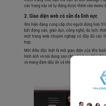
các trang này sẽ tự động được thêm vào menu đi
2. Giao diện web có sẵn đa lĩnh vực
Wix hiện đang cung cấp cho người dùng hơn 5
bất động sản, giáo dục, công nghệ, du lịch, th
một trang web chuyên nghiệp có đầy đủ các tí
hợp.
Một điều đặc biệt là mỗi giao diện của Wix bui
hình ảnh và nội dung sao cho phù hợp. Nhờ đó 
và mang đậm dấu ấn cá nhân của mình.