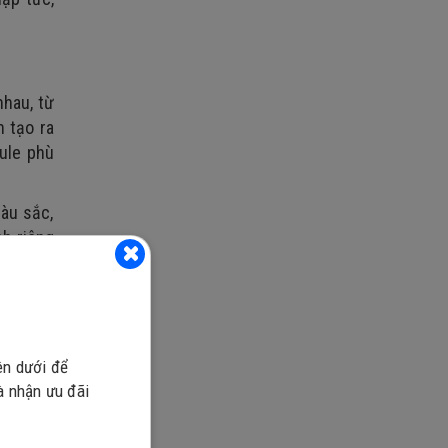
nhau, từ
n tạo ra
ule phù
màu sắc,
ch riêng
ên dưới để
và nhận ưu đãi