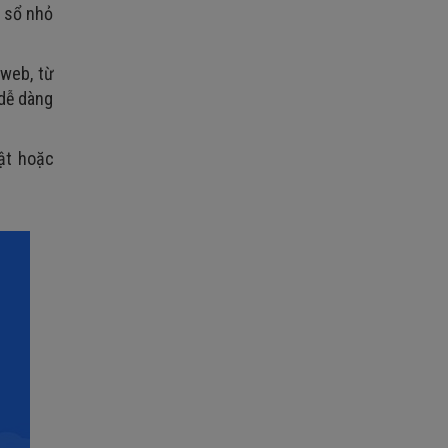
a sổ nhỏ
 web, từ
dễ dàng
ật hoặc