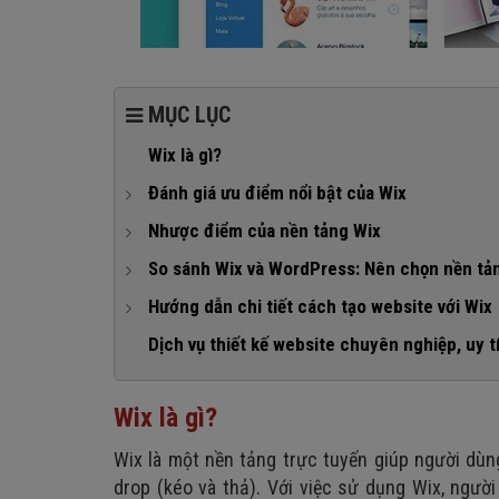
MỤC LỤC
Wix là gì?
Đánh giá ưu điểm nổi bật của Wix
1. Thao tác đơn giản
Nhược điểm của nền tảng Wix
2. Giao diện web có sẵn đa lĩnh vực
1. Có nhiều hạn chế ở gói miễn phí
So sánh Wix và WordPress: Nên chọn nền tả
3. Được hỗ trợ tối đa về công cụ
2. Giá thành gói trả phí khá cao
1. Chi phí
Hướng dẫn chi tiết cách tạo website với Wix
4. Tích hợp nhiều tính năng thương mại điện tử
3. Ít ứng dụng hỗ trợ
2. Mức độ dễ sử dụng
Bước 1: Đăng ký tài khoản Wix
Dịch vụ thiết kế website chuyên nghiệp, uy tí
5. Cập nhật thường xuyên
3. Thiết kế và bố cục
Bước 2: Tiến hành tạo website với Wix
6. Hệ thống gợi ý thông minh từ Wix
4. Tốc độ tải trang
Wix là gì?
Bước 3: Thiết kế và chỉnh sửa nội dung, hình ảnh
5. Tính bảo mật
Bước 4: Thêm chức năng mới
Wix là một nền tảng trực tuyến giúp người dùn
6. Ứng dụng và plugin
Bước 5: Xuất bản trang web
drop (kéo và thả). Với việc sử dụng Wix, ngư