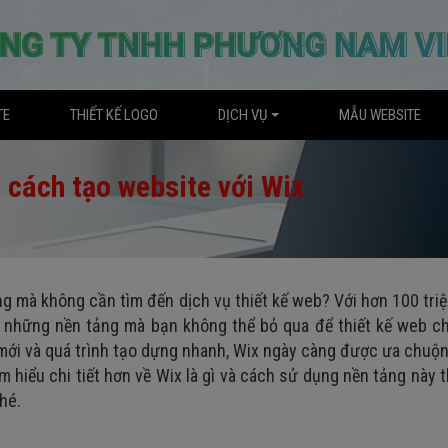
TE
THIẾT KẾ LOGO
DỊCH VỤ
MẪU WEBSITE
t cách tạo website với Wix
 mà không cần tìm đến dịch vụ thiết kế web? Với hơn 100 tri
g những nền tảng mà bạn không thể bỏ qua để thiết kế web c
mới và quá trình tạo dựng nhanh, Wix ngày càng được ưa chuộ
 hiểu chi tiết hơn về Wix là gì và cách sử dụng nền tảng này 
hé.