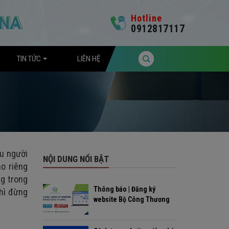
Hotline
0912817117
TIN TỨC
LIÊN HỆ
ệu người
NỘI DUNG NỔI BẬT
ho riêng
ng trong
Thông báo | Đăng ký
thì đừng
website Bộ Công Thương