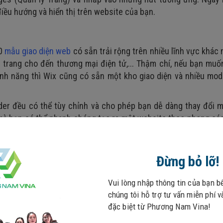
ều hướng và hiển thị trên website của bạn.
10
mẫu giao diện web
có sẵn trải rộng trên nhiều lĩnh vực khác 
ời trang cho đến thương mại điện tử,... Thậm chí, nếu bạn muố
nh năng thì Wix cũng có sẵn một kho giao diện và nhiều mod
lder đều có thể tùy chỉnh và cho phép bạn dễ dàng thay đổi 
mà bạn có thể nhanh chóng tạo ra một website theo phong cá
Đừng bỏ lỡ!
Vui lòng nhập thông tin của bạn b
chúng tôi hỗ trợ tư vấn miễn phí 
đặc biệt từ Phương Nam Vina!