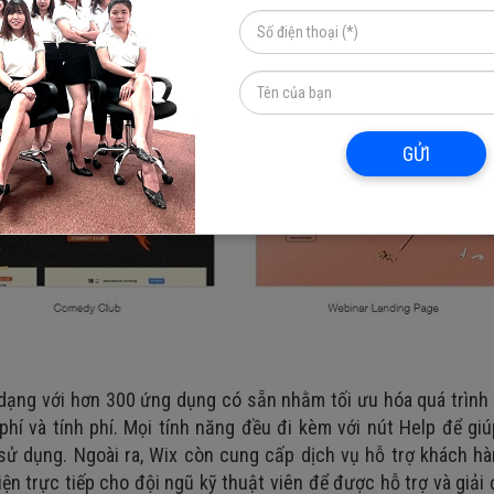
GỬI
ạng với hơn 300 ứng dụng có sẵn nhằm tối ưu hóa quá trình 
í và tính phí. Mọi tính năng đều đi kèm với nút Help để gi
sử dụng. Ngoài ra, Wix còn cung cấp dịch vụ hỗ trợ khách h
iện trực tiếp cho đội ngũ kỹ thuật viên để được hỗ trợ và giải