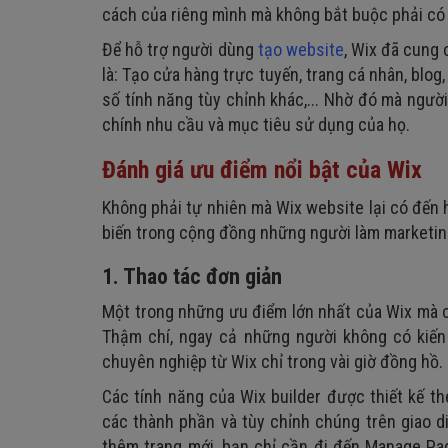
cách của riêng mình mà không bắt buộc phải có 
7. E-commerce (thương mại điện tử)
Để hỗ trợ người dùng
tạo website
, Wix đã cung 
8. Di chuyển dữ liệu
là: Tạo cửa hàng trực tuyến, trang cá nhân, blog
số tính năng tùy chỉnh khác,... Nhờ đó mà ngườ
chính nhu cầu và mục tiêu sử dụng của họ.
Đánh giá ưu điểm nổi bật của Wix
Không phải tự nhiên mà Wix website lại có đến 
biến trong cộng đồng những người làm marketing
1. Thao tác đơn giản
Một trong những ưu điểm lớn nhất của Wix mà c
Thậm chí, ngay cả những người không có kiến 
chuyên nghiệp từ Wix chỉ trong vài giờ đồng hồ.
Các tính năng của Wix builder được thiết kế th
các thành phần và tùy chỉnh chúng trên giao 
thêm trang mới, bạn chỉ cần đi đến Manage Pa