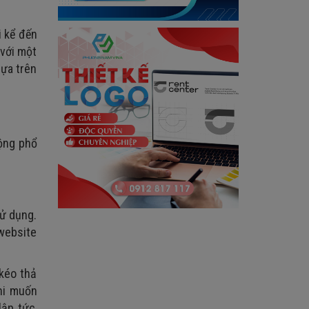
i kể đến
 với một
dựa trên
uộng phổ
sử dụng.
website
 kéo thả
hi muốn
ập tức,