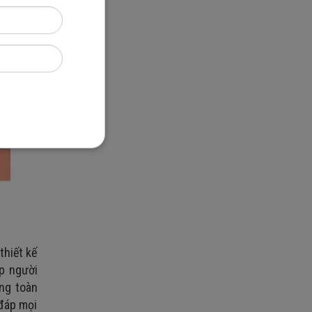
thiết kế
úp người
àng toàn
 đáp mọi