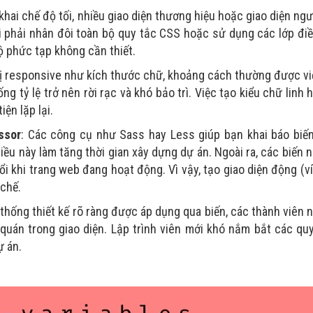
n khai chế độ tối, nhiều giao diện thương hiệu hoặc giao diện ng
i phải nhân đôi toàn bộ quy tắc CSS hoặc sử dụng các lớp đi
ộ phức tạp không cần thiết.
trị responsive như kích thước chữ, khoảng cách thường được v
ng tỷ lệ trở nên rời rạc và khó bảo trì. Việc tạo kiểu chữ linh 
ện lặp lại.
ssor
: Các công cụ như Sass hay Less giúp bạn khai báo biế
ều này làm tăng thời gian xây dựng dự án. Ngoài ra, các biến n
i khi trang web đang hoạt động. Vì vậy, tạo giao diện động (ví
chế.
 thống thiết kế rõ ràng được áp dụng qua biến, các thành viên
t quán trong giao diện. Lập trình viên mới khó nắm bắt các qu
ự án.