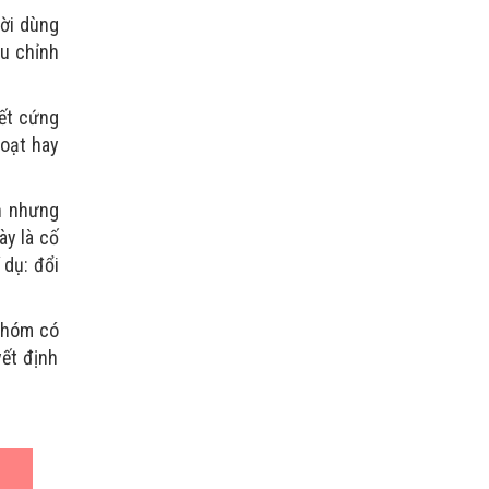
ười dùng
ều chỉnh
iết cứng
hoạt hay
n nhưng
ày là cố
 dụ: đổi
 nhóm có
yết định