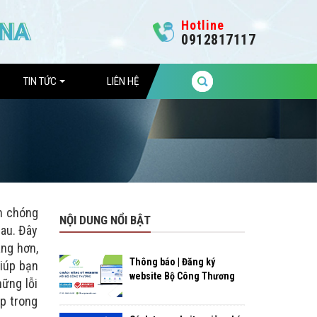
Hotline
0912817117
TIN TỨC
LIÊN HỆ
nh chóng
NỘI DUNG NỔI BẬT
hau. Đây
àng hơn,
Thông báo | Đăng ký
giúp bạn
website Bộ Công Thương
hững lỗi
p trong