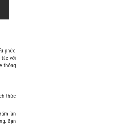
iểu phức
 tác với
ve thông
ách thức
trăm lần
ộng. Bạn