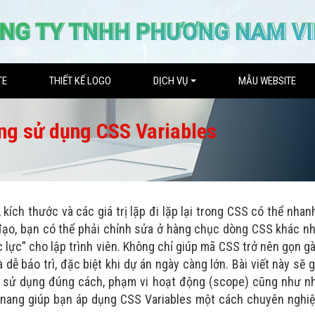
TE
THIẾT KẾ LOGO
DỊCH VỤ
MẪU WEBSITE
ang sử dụng CSS Variables
 kích thước và các giá trị lặp đi lặp lại trong CSS có thể nha
 đạo, bạn có thể phải chỉnh sửa ở hàng chục dòng CSS khác n
c lực” cho lập trình viên. Không chỉ giúp mã CSS trở nên gọn g
dễ bảo trì, đặc biệt khi dự án ngày càng lớn. Bài viết này sẽ 
 và sử dụng đúng cách, phạm vi hoạt động (scope) cũng như n
m nang giúp bạn áp dụng CSS Variables một cách chuyên nghiệ