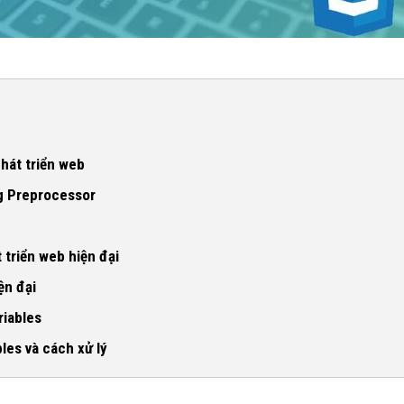
hát triển web
t triển web
ng Preprocessor
 hiện đại
 triển web hiện đại
ns
ện đại
riables
les và cách xử lý
 CSS Variables