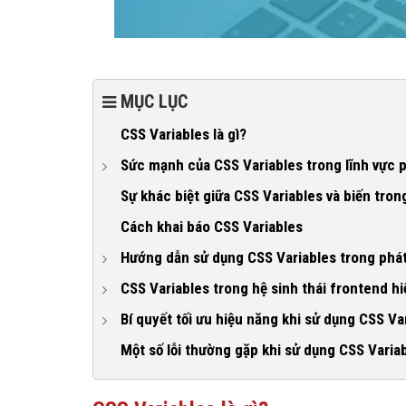
MỤC LỤC
CSS Variables là gì?
Sức mạnh của CSS Variables trong lĩnh vực p
1. Vấn đề thường gặp khi viết CSS trong dự án phá
Sự khác biệt giữa CSS Variables và biến tro
2. Giải pháp CSS Variables trong phát triển website
Cách khai báo CSS Variables
Hướng dẫn sử dụng CSS Variables trong phát
1. Tổ chức CSS Variables theo tư duy design toke
CSS Variables trong hệ sinh thái frontend hi
2. Sử dụng CSS Variables trong component
1. Dùng CSS Variables với React
Bí quyết tối ưu hiệu năng khi sử dụng CSS Va
3. Kết hợp CSS Variables với responsive design
2. Dùng CSS Variables với Vue
1. Đặt CSS Variables ở scope phù hợp
Một số lỗi thường gặp khi sử dụng CSS Variab
4. Xây dựng hệ thống theme bằng CSS Variables
3. Dùng CSS Variables trong Web Components
2. Sử dụng CSS Variables đúng mục đích
5. Điều khiển giao diện bằng JavaScript thông qua
4. Kết hợp với Tailwind CSS