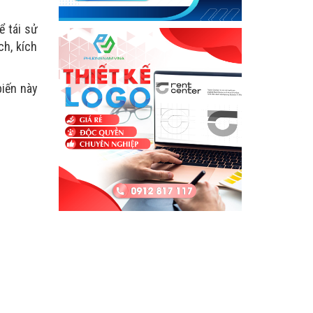
ể tái sử
ch, kích
biến này