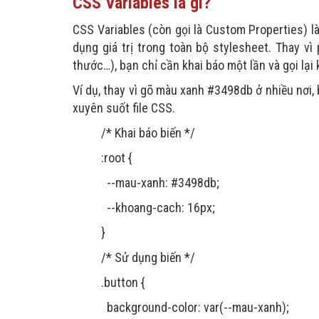
CSS Variables là gì?
3. Tối ưu hóa quá trình tính toán
4. Sử dụng hàm calc() một cách thông minh
CSS Variables (còn gọi là Custom Properties) l
5. Quản lý số lượng biến
dụng giá trị trong toàn bộ stylesheet. Thay vì
thước…), bạn chỉ cần khai báo một lần và gọi lại 
Ví dụ, thay vì gõ màu xanh #3498db ở nhiều nơi,
xuyên suốt file CSS.
/* Khai báo biến */
:root {
--mau-xanh: #3498db;
--khoang-cach: 16px;
}
/* Sử dụng biến */
.button {
background-color: var(--mau-xanh);