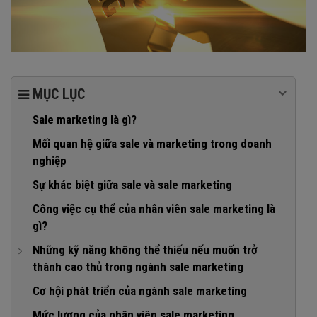
MỤC LỤC
Sale marketing là gì?
Mối quan hệ giữa sale và marketing trong doanh
nghiệp
Sự khác biệt giữa sale và sale marketing
Công việc cụ thể của nhân viên sale marketing là
gì?
Những kỹ năng không thể thiếu nếu muốn trở
thành cao thủ trong ngành sale marketing
1. Khả năng giao tiếp tốt
Cơ hội phát triển của ngành sale marketing
2. Xử lý vấn đề nhanh nhạy, linh hoạt
Mức lương của nhân viên sale marketing