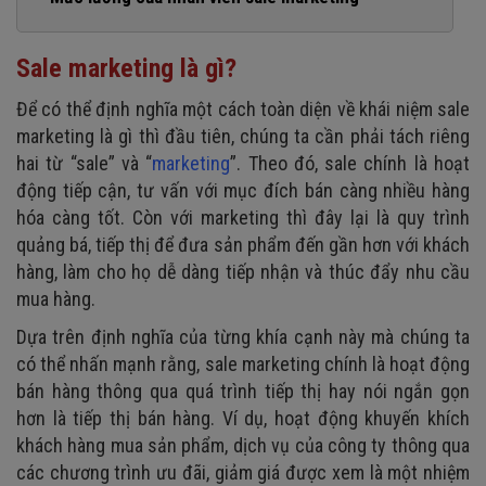
3. Có nền tảng kiến thức về sản phẩm và thị trường
4. Luôn niềm nở, thân thiện với khách hàng
Sale marketing là gì?
5. Biết lắng nghe ý kiến và thấu hiểu khách hàng
Để có thể định nghĩa một cách toàn diện về khái niệm sale
6. Kỹ năng kết nối và đàm phán
marketing là gì thì đầu tiên, chúng ta cần phải tách riêng
hai từ “sale” và “
marketing
”. Theo đó, sale chính là hoạt
7. Luôn đổi mới và có chí cầu tiến
động tiếp cận, tư vấn với mục đích bán càng nhiều hàng
hóa càng tốt. Còn với marketing thì đây lại là quy trình
quảng bá, tiếp thị để đưa sản phẩm đến gần hơn với khách
hàng, làm cho họ dễ dàng tiếp nhận và thúc đẩy nhu cầu
mua hàng.
Dựa trên định nghĩa của từng khía cạnh này mà chúng ta
có thể nhấn mạnh rằng, sale marketing chính là hoạt động
bán hàng thông qua quá trình tiếp thị hay nói ngắn gọn
hơn là tiếp thị bán hàng. Ví dụ, hoạt động khuyến khích
khách hàng mua sản phẩm, dịch vụ của công ty thông qua
các chương trình ưu đãi, giảm giá được xem là một nhiệm