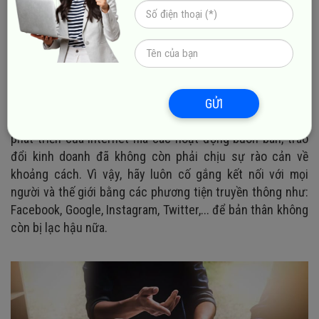
7. Luôn đổi mới và có chí cầu tiến
Thị trường chính là một trong những yếu tố khách quan
rất dễ bị thay đổi. Do đó, để có thể nắm bắt được thị
trường trong tay và tăng khả năng cung cấp dịch vụ của
mình thì bạn cần phải luôn có sự đổi mới, đồng thời theo
GỬI
sát xu hướng của xã hội hiện đại. Đặc biệt, nhờ vào sự
phát triển của Internet mà các hoạt động buôn bán, trao
đổi kinh doanh đã không còn phải chịu sự rào cản về
khoảng cách. Vì vậy, hãy luôn cố gắng kết nối với mọi
người và thế giới bằng các phương tiện truyền thông như:
Facebook, Google, Instagram, Twitter,... để bản thân không
còn bị lạc hậu nữa.