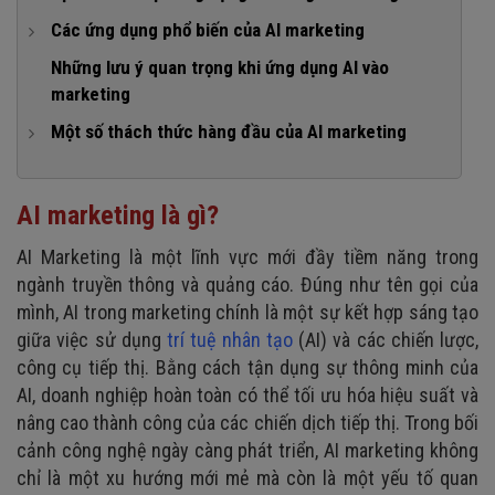
1. Hỗ trợ hoạt động marketing automation
Các ứng dụng phổ biến của AI marketing
2. Ứng dụng AI marketing giúp giảm thiểu sai sót
1. Phân tích dữ liệu và dự đoán xu hướng
Những lưu ý quan trọng khi ứng dụng AI vào
marketing
3. Tăng tính cá nhân hóa trong các hoạt động marketing
2. Quản lý và sáng tạo nội dung
Một số thách thức hàng đầu của AI marketing
4. Giúp ra quyết định nhanh và thông minh hơn
3. Tiếp thị tự động
1. Vấn đề đào tạo nhân lực
5. Tiết kiệm chi phí marketing
4. Quản lý quan hệ khách hàng
2. Vấn đề cơ sở hạ tầng công nghệ thông tin
6. Tăng trưởng ROI hiệu quả
AI marketing là gì?
3. Vấn đề bảo mật và quyền riêng tư
AI Marketing là một lĩnh vực mới đầy tiềm năng trong
4. Sự thay đổi chóng mặt của AI từng ngày
ngành truyền thông và quảng cáo. Đúng như tên gọi của
mình, AI trong marketing chính là một sự kết hợp sáng tạo
giữa việc sử dụng
trí tuệ nhân tạo
(AI) và các chiến lược,
công cụ tiếp thị. Bằng cách tận dụng sự thông minh của
AI, doanh nghiệp hoàn toàn có thể tối ưu hóa hiệu suất và
nâng cao thành công của các chiến dịch tiếp thị. Trong bối
cảnh công nghệ ngày càng phát triển, AI marketing không
chỉ là một xu hướng mới mẻ mà còn là một yếu tố quan